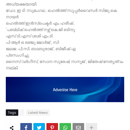
അധ്യക്ഷയായി.
ഡോ. ഇ ടി .സുമംഗല , ഹെൽത്ത് സൂപ്പർവൈസർ സിജു കെ
നായർ
ഹെൽത്ത് ഇൻസ്പെക്ടർ എം ഹരീഷ് ,
'പബ്ലിക് ഹെൽത്ത് നഴ്സ് കെ.ജി ബിന്ദു.
എസ്.ടി.എസ് ശശി എം.ടി.
പി ആർ ഒ രഞ്ജു ജോർജ് , സി
ജലജ .പി.സി. ബാബുരാജ് , ബിജീഷ് എ
പ്രസംഗിച്ചു.
നൈസ് വർഗീസ്, സോന സുരേഷ്, സനൂജ് , ജിതേഷ് നേതൃത്വം
നല്കി.
Tags
Latest News