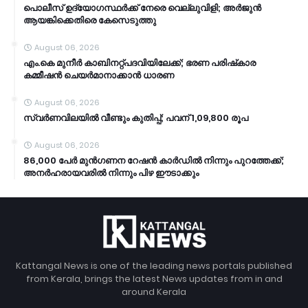
പൊലീസ് ഉദ്യോഗസ്ഥര്‍ക്ക് നേരെ വെല്ലുവിളി; അർജുൻ
ആയങ്കിക്കെതിരെ കേസെടുത്തു
August 06, 2026
എം.കെ മുനീര്‍ കാബിനറ്റ്പദവിയിലേക്ക്; ഭരണ പരിഷ്‌കാര
കമ്മീഷന്‍ ചെയര്‍മാനാക്കാന്‍ ധാരണ
August 06, 2026
സ്വർണവിലയിൽ വീണ്ടും കുതിപ്പ്; പവന് 1,09,800 രൂപ
August 06, 2026
86,000 പേർ മുൻഗണന റേഷൻ കാർഡിൽ നിന്നും പുറത്തേക്ക്;
അനർഹരായവരിൽ നിന്നും പിഴ ഈടാക്കും
Kattangal News is one of the leading news portals published
from Kerala, brings the latest News updates from in and
around Kerala