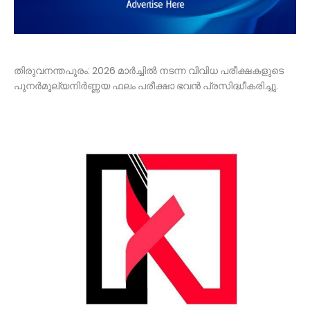
തിരുവനന്തപുരം: 2026 മാർച്ചിൽ നടന്ന വിവിധ പരീക്ഷകളുടെ
പുനർമൂല്യനിർണ്ണയ ഫലം പരീക്ഷാ ഭവൻ പ്രസിദ്ധീകരിച്ചു.