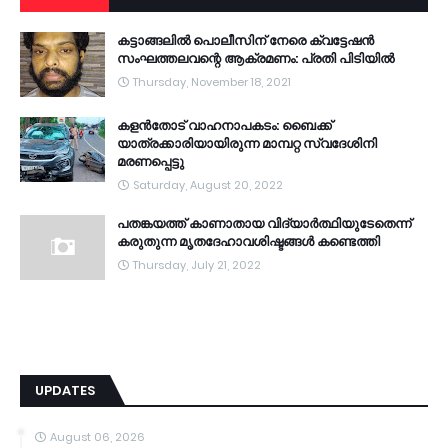
കട്ടാങ്ങലിൽ പൊലീസിന് നേരെ ക്വട്ടേഷൻ
സംഘത്തലവന്റെ ആക്രമണം: പ്രതി പിടിയിൽ
Thursday, November 18, 2021
കളൻതോട് വാഹനാപകടം: ബൈക്ക്
യാത്രക്കാരിയായിരുന്ന മാമ്പറ്റ സ്വദേശിനി
മരണപ്പെട്ടു
Saturday, August 20, 2022
പതങ്കയത്ത് കാണാതായ വിദ്യാർത്ഥിയുടേതെന്ന്
കരുതുന്ന മൃതദേഹാവശിഷ്ടങ്ങൾ കണ്ടെത്തി
Thursday, July 21, 2022
UPDATES
August 06, 2026