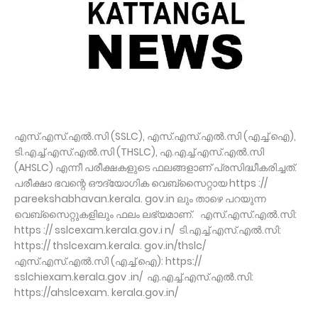
എസ്.എസ്.എൽ.സി (SSLC), എസ്.എസ്.എൽ.സി (എച്ച്.ഐ),
ടി.എച്ച്.എസ്.എൽ.സി (THSLC), എ.എച്ച്.എസ്.എൽ.സി
(AHSLC) എന്നീ പരീക്ഷകളുടെ ഫലങ്ങളാണ് പ്രസിദ്ധീകരിച്ചത്.
പരീക്ഷാ ഭവന്റെ ഔദ്യോഗിക വെബ്‌സൈറ്റായ https ://
pareekshabhavan.kerala. gov.in ലും താഴെ പറയുന്ന
വെബ്‌സൈറ്റുകളിലും ഫലം ലഭ്യമാണ്. എസ്.എസ്.എൽ.സി:
https :// sslcexam.kerala.gov.i n/ ടി.എച്ച്.എസ്.എൽ.സി:
https:// thslcexam.kerala. gov.in/thslc/
എസ്.എസ്.എൽ.സി (എച്ച്.ഐ): https://
sslchiexam.kerala.gov .in/ എ.എച്ച്.എസ്.എൽ.സി:
https://ahslcexam. kerala.gov.in/