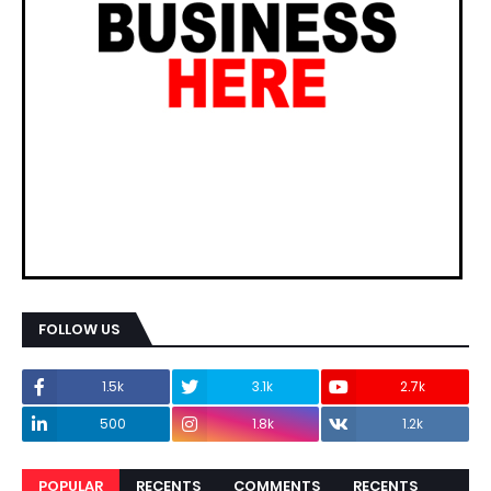
FOLLOW US
1.5k
3.1k
2.7k
500
1.8k
1.2k
POPULAR
RECENTS
COMMENTS
RECENTS