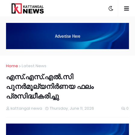
Home
Latest News
എസ്.എസ്.എൽ.സി
പുനർമൂല്യനിർണയ ഫലം
പ്രസിദ്ധീകരിച്ചു
kattangal newa
Thursday, June 11, 2026
0