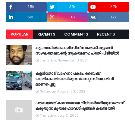
1.5k
3.1k
2.7k
500
1.8k
1.2k
POPULAR
RECENTS
COMMENTS
RECENTS
കട്ടാങ്ങലിൽ പൊലീസിന് നേരെ ക്വട്ടേഷൻ
സംഘത്തലവന്റെ ആക്രമണം: പ്രതി പിടിയിൽ
Thursday, November 18, 2021
കളൻതോട് വാഹനാപകടം: ബൈക്ക്
യാത്രക്കാരിയായിരുന്ന മാമ്പറ്റ സ്വദേശിനി
മരണപ്പെട്ടു
Saturday, August 20, 2022
പതങ്കയത്ത് കാണാതായ വിദ്യാർത്ഥിയുടേതെന്ന്
കരുതുന്ന മൃതദേഹാവശിഷ്ടങ്ങൾ കണ്ടെത്തി
Thursday, July 21, 2022