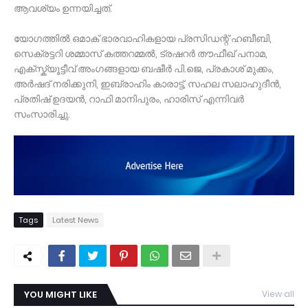
ആവശ്യം ഉന്നയിച്ചത്.
യോഗത്തിൽ ഒമാക് ഭാരവാഹികളായ പ്രസിഡന്റ് ഹബീബി,
സെക്രട്ടറി ശമ്മാസ് കത്തറമ്മൽ, ട്രഷറർ തൗഫീഖ് പനാമ,
എക്സ്ക്യൂട്ടീവ് അംഗങ്ങളായ ബഷീർ പി.ജെ, പ്രകാശ് മുക്കം,
അർഷദ് നരിക്കുനി, ഇബ്രാഹിം കാരാട്ട്, സഹല സലാഹുദീൻ,
പ്രതിഷ് ഉദയൻ, റാഫി മാനിപുരം, ഹാരിസ് എന്നിവർ
സംസാരിച്ചു.
Tags
Latest News
YOU MIGHT LIKE
View all
TDY