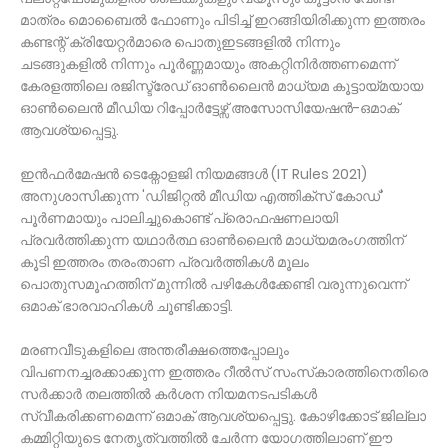
മാത്രം മൊബൈൽ ഫോണും പിടിച്ച് ഇറങ്ങിയിരിക്കുന്ന ഇത്തരം
കണ്ടന്റ് ക്രിയേറ്റർമാരെ പൊതുഇടങ്ങളിൽ നിന്നും
ചടങ്ങുകളിൽ നിന്നും പൂർണ്ണമായും അകറ്റിനിർത്തണമെന്ന്
കേരളത്തിലെ രജിസ്ട്രേഡ് ഓൺലൈൻ മാധ്യമ കൂട്ടായ്മയായ
ഓൺലൈൻ മീഡിയ റിപ്പോർട്ടേഴ്സ് അസോസിയേഷൻ-ഒമാക്
ആവശ്യപ്പെട്ടു.
ഇൻഫർമേഷൻ ടെക്നോളജി നിയമങ്ങൾ (IT Rules 2021)
അനുശാസിക്കുന്ന 'ഡിജിറ്റൽ മീഡിയ എത്തിക്സ് കോഡ്'
പൂർണമായും പാലിച്ചുകൊണ്ട് പ്രൊഫഷണലായി
പ്രവർത്തിക്കുന്ന യഥാർത്ഥ ഓൺലൈൻ മാധ്യമരംഗത്തിന്
കൂടി ഇത്തരം തരംതാണ പ്രവർത്തികൾ മൂലം
പൊതുസമൂഹത്തിന് മുന്നിൽ പഴികേൾക്കേണ്ടി വരുന്നുവെന്ന്
ഒമാക് ഭാരവാഹികൾ ചൂണ്ടിക്കാട്ടി.
മരണവീടുകളിലെ അന്തരീക്ഷത്തെപ്പോലും
വിപണനച്ചരക്കാക്കുന്ന ഇത്തരം റീൽസ് സംസ്‌കാരത്തിനെതിരെ
സർക്കാർ തലത്തിൽ കർശന നിയമനടപടികൾ
സ്വീകരിക്കണമെന്ന് ഒമാക് ആവശ്യപ്പെട്ടു. കോഴിക്കോട് ജില്ലാ
കമ്മിറ്റിയുടെ നേതൃത്വത്തിൽ ചേർന്ന യോഗത്തിലാണ് ഈ