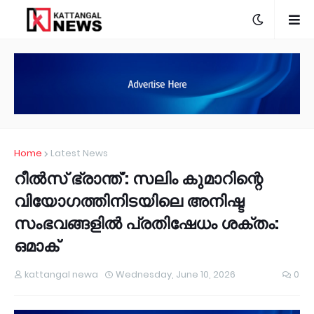
Home
Latest News
റീൽസ് ഭ്രാന്ത്': സലിം കുമാറിന്റെ
വിയോഗത്തിനിടയിലെ അനിഷ്ട
സംഭവങ്ങളിൽ പ്രതിഷേധം ശക്തം:
ഒമാക്
kattangal newa
Wednesday, June 10, 2026
0