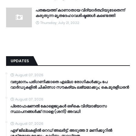
പതങ്കയത്ത് കാണാതായ വിദ്യാർത്ഥിയുടേതെന്ന്
കരുതുന്ന മൃതദേഹാവശിഷ്ടങ്ങൾ കണ്ടെത്തി
Thursday, July 21, 2022
UPDATES
August 07, 2026
വരുമാനം പരിഗണിക്കാതെ എല്ലാ രോഗികൾക്കും പേ
വാർഡുകളിൽ ചികിത്സാ സൗകര്യം ലഭ്യമാക്കും; കെ.മുരളീധരൻ
August 07, 2026
പ്രൊഫഷണൽ കോളെജുകൾ ഒഴികെ വിദ്യാഭ്യാസ
സ്ഥാപനങ്ങൾക്ക് നാളെ (ശനി) അവധി
August 07, 2026
ഏഴ് ജില്ലകളില്‍ റെഡ് അലര്‍ട്ട്: അടുത്ത 3 മണിക്കൂറിൽ
ശക്തമായ മഴക്കും കാറ്റിനും സാധ്യത