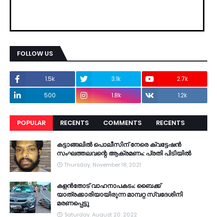
FOLLOW US
1.5k
3.1k
2.7k
500
1.8k
1.2k
POPULAR
RECENTS
COMMENTS
RECENTS
കട്ടാങ്ങലിൽ പൊലീസിന് നേരെ ക്വട്ടേഷൻ
സംഘത്തലവന്റെ ആക്രമണം: പ്രതി പിടിയിൽ
Thursday, November 18, 2021
കളൻതോട് വാഹനാപകടം: ബൈക്ക്
യാത്രക്കാരിയായിരുന്ന മാമ്പറ്റ സ്വദേശിനി
മരണപ്പെട്ടു
Saturday, August 20, 2022