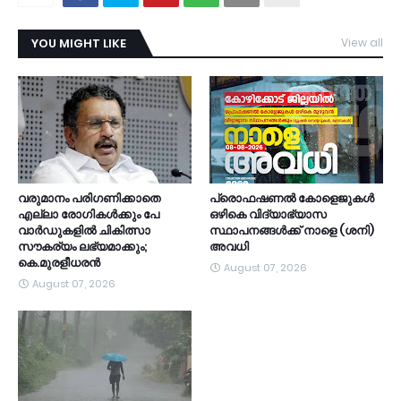
YOU MIGHT LIKE
View all
TDY
വരുമാനം പരിഗണിക്കാതെ
പ്രൊഫഷണൽ കോളെജുകൾ
എല്ലാ രോഗികൾക്കും പേ
ഒഴികെ വിദ്യാഭ്യാസ
വാർഡുകളിൽ ചികിത്സാ
സ്ഥാപനങ്ങൾക്ക് നാളെ (ശനി)
സൗകര്യം ലഭ്യമാക്കും;
അവധി
കെ.മുരളീധരൻ
August 07, 2026
August 07, 2026