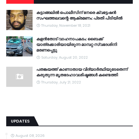
കട്ടാങ്ങലിൽ പൊലീസിന് നേരെ ക്വട്ടേഷൻ
സംഘത്തലവന്റെ ആക്രമണം: പ്രതി പിടിയിൽ
Thursday, November 18, 2021
കളൻതോട് വാഹനാപകടം: ബൈക്ക്
യാത്രക്കാരിയായിരുന്ന മാമ്പറ്റ സ്വദേശിനി
മരണപ്പെട്ടു
Saturday, August 20, 2022
പതങ്കയത്ത് കാണാതായ വിദ്യാർത്ഥിയുടേതെന്ന്
കരുതുന്ന മൃതദേഹാവശിഷ്ടങ്ങൾ കണ്ടെത്തി
Thursday, July 21, 2022
UPDATES
August 08, 2026