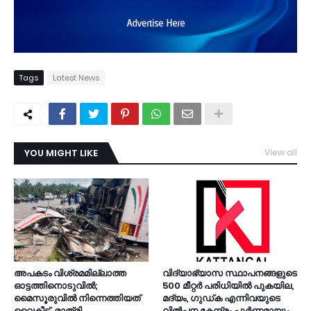
Tags
Latest News
YOU MIGHT LIKE
View all
TDY
അപകടം വിശ്രമമില്ലാത്ത
വിദ്യാഭ്യാസ സ്ഥാപനങ്ങളുടെ
ഓട്ടത്തിനൊടുവിൽ;
500 മീറ്റർ പരിധിയിൽ പുകയില,
മൈസൂരുവിൽ നിന്നെത്തിയത്
മദ്യം, ഗുഡ്ക എന്നിവയുടെ
വൈകീട്ട്, രാത്രി
വിൽപ്പന കേന്ദ്രം പൂർണമായും