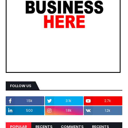
FOLLOW US
1.5k
3.1k
2.7k
500
1.8k
1.2k
POPULAR
RECENTS
COMMENTS
RECENTS