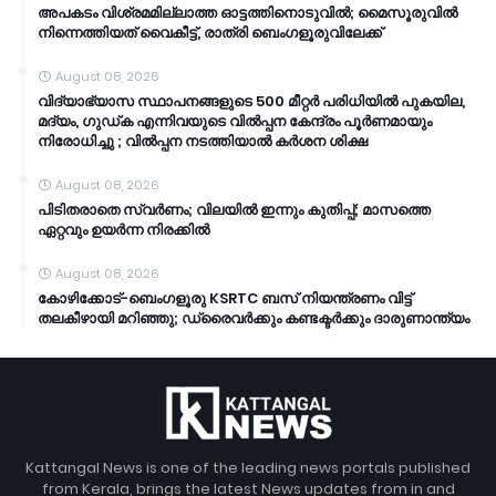
അപകടം വിശ്രമമില്ലാത്ത ഓട്ടത്തിനൊടുവിൽ; മൈസൂരുവിൽ
നിന്നെത്തിയത് വൈകീട്ട്, രാത്രി ബെംഗളൂരുവിലേക്ക്
August 08, 2026
വിദ്യാഭ്യാസ സ്ഥാപനങ്ങളുടെ 500 മീറ്റർ പരിധിയിൽ പുകയില,
മദ്യം, ഗുഡ്ക എന്നിവയുടെ വിൽപ്പന കേന്ദ്രം പൂർണമായും
നിരോധിച്ചു ; വിൽപ്പന നടത്തിയാൽ കർശന ശിക്ഷ
August 08, 2026
പിടിതരാതെ സ്വർണം; വിലയിൽ ഇന്നും കുതിപ്പ്; മാസത്തെ
ഏറ്റവും ഉയർന്ന നിരക്കിൽ
August 08, 2026
കോഴിക്കോട്-ബെംഗളൂരു KSRTC ബസ് നിയന്ത്രണം വിട്ട്
തലകീഴായി മറിഞ്ഞു; ഡ്രൈവർക്കും കണ്ടക്ടർക്കും ദാരുണാന്ത്യം
Kattangal News is one of the leading news portals published
from Kerala, brings the latest News updates from in and