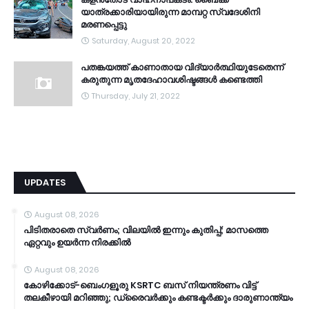
യാത്രക്കാരിയായിരുന്ന മാമ്പറ്റ സ്വദേശിനി
മരണപ്പെട്ടു
Saturday, August 20, 2022
പതങ്കയത്ത് കാണാതായ വിദ്യാർത്ഥിയുടേതെന്ന്
കരുതുന്ന മൃതദേഹാവശിഷ്ടങ്ങൾ കണ്ടെത്തി
Thursday, July 21, 2022
UPDATES
August 08, 2026
പിടിതരാതെ സ്വർണം; വിലയിൽ ഇന്നും കുതിപ്പ്; മാസത്തെ
ഏറ്റവും ഉയർന്ന നിരക്കിൽ
August 08, 2026
കോഴിക്കോട്-ബെംഗളൂരു KSRTC ബസ് നിയന്ത്രണം വിട്ട്
തലകീഴായി മറിഞ്ഞു; ഡ്രൈവർക്കും കണ്ടക്ടർക്കും ദാരുണാന്ത്യം