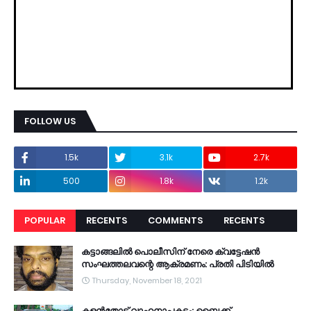
FOLLOW US
1.5k
3.1k
2.7k
500
1.8k
1.2k
POPULAR
RECENTS
COMMENTS
RECENTS
കട്ടാങ്ങലിൽ പൊലീസിന് നേരെ ക്വട്ടേഷൻ
സംഘത്തലവന്റെ ആക്രമണം: പ്രതി പിടിയിൽ
Thursday, November 18, 2021
കളൻതോട് വാഹനാപകടം: ബൈക്ക്