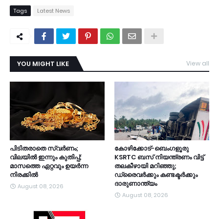
Tags
Latest News
YOU MIGHT LIKE
View all
TDY
പിടിതരാതെ സ്വർണം;
കോഴിക്കോട്-ബെംഗളൂരു
വിലയിൽ ഇന്നും കുതിപ്പ്;
KSRTC ബസ് നിയന്ത്രണം വിട്ട്
മാസത്തെ ഏറ്റവും ഉയർന്ന
തലകീഴായി മറിഞ്ഞു;
നിരക്കിൽ
ഡ്രൈവർക്കും കണ്ടക്ടർക്കും
ദാരുണാന്ത്യം
August 08, 2026
August 08, 2026