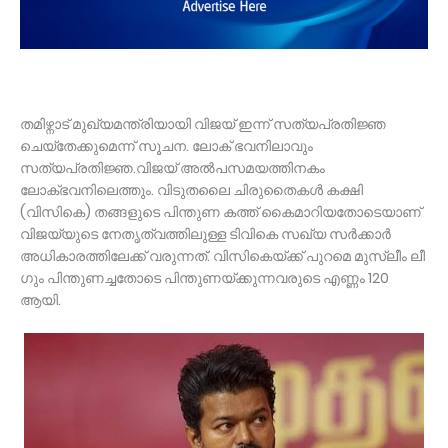
തമിഴ്നാട് മുഖ്യമന്ത്രിയായി വിജയ് ഇന്ന് സത്യപ്രതിജ്ഞ
ചെയ്തേക്കുമെന്ന് സൂചന. ലോക് ഭവനിലാവും
സത്യപ്രതിജ്ഞ.വിജയ് അൽപസമയത്തിനകം
ലോക്ഭവനിലെത്തും. വിടുതലൈ ചിരുതൈകള്‍ കക്ഷി
(വിസികെ) തങ്ങളുടെ പിന്തുണ കത്ത് കൈമാറിയതോടെയാണ്
വിജയ്‌യുടെ നേതൃത്വത്തിലുള്ള ടിവികെ സഖ്യ സര്‍ക്കാര്‍
അധികാരത്തിലേക്ക് വരുന്നത്. വിസികെയ്ക്ക് പുറമെ മുസ്ലീം ലീ​
ഗും പിന്തുണച്ചതോടെ പിന്തുണയ്ക്കുന്നവരുടെ എണ്ണം 120
ആയി.