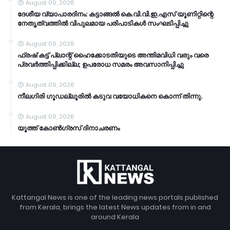
August 09, 2026
ദേശീയ വ്യാപാരദിനം: കട്ടാങ്ങൽ കെ.വി.വി.ഇ.എസ് യൂണിറ്റിന്റെ
നേതൃത്വത്തിൽ വിപുലമായ പരിപാടികൾ സംഘടിപ്പിച്ചു
August 09, 2026
ഫ്രഷ് കട്ട് പ്ലാന്റ് ഹൈക്കോടതിയുടെ അന്തിമവിധി വരും വരെ
പ്രവർത്തിപ്പിക്കില്ല; ഉപരോധ സമരം അവസാനിപ്പിച്ചു
August 09, 2026
നീലഗിരി ഗൂഡല്ലൂരിൽ കടുവ വയോധികനെ കൊന്ന് തിന്നു.
August 09, 2026
യൂത്ത് കോൺഗ്രസ് ദിനാചരണം
Kattangal News is one of the leading news portals published
from Kerala, brings the latest News updates from in and
around Kerala