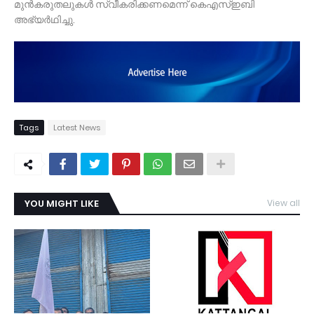
മുന്‍കരുതലുകള്‍ സ്വീകരിക്കണമെന്ന് കെഎസ്ഇബി
അഭ്യര്‍ഥിച്ചു.
Tags
Latest News
YOU MIGHT LIKE
View all
TDY