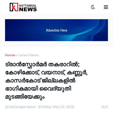
Home
Latest News
ട്രാൻസ്ഫോർമർ തകരാറിൽ;
കോഴിക്കോട്, വയനാട്, കണ്ണൂർ,
കാസർകോട് ജില്ലകളിൽ
ഭാഗികമായി വൈദ്യുതി
മുടങ്ങിയേക്കും
kattangal newa
Friday, May 22, 2026
0