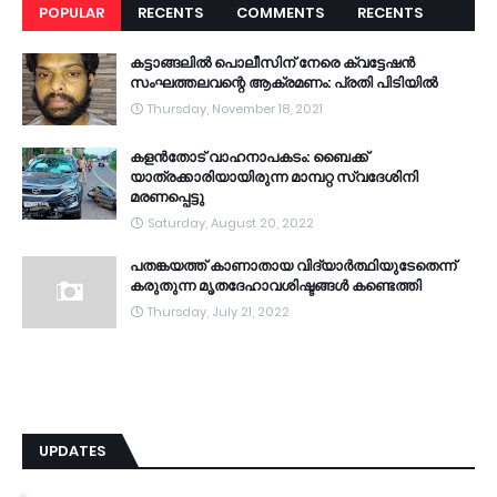
POPULAR
RECENTS
COMMENTS
RECENTS
കട്ടാങ്ങലിൽ പൊലീസിന് നേരെ ക്വട്ടേഷൻ
സംഘത്തലവന്റെ ആക്രമണം: പ്രതി പിടിയിൽ
Thursday, November 18, 2021
കളൻതോട് വാഹനാപകടം: ബൈക്ക്
യാത്രക്കാരിയായിരുന്ന മാമ്പറ്റ സ്വദേശിനി
മരണപ്പെട്ടു
Saturday, August 20, 2022
പതങ്കയത്ത് കാണാതായ വിദ്യാർത്ഥിയുടേതെന്ന്
കരുതുന്ന മൃതദേഹാവശിഷ്ടങ്ങൾ കണ്ടെത്തി
Thursday, July 21, 2022
UPDATES