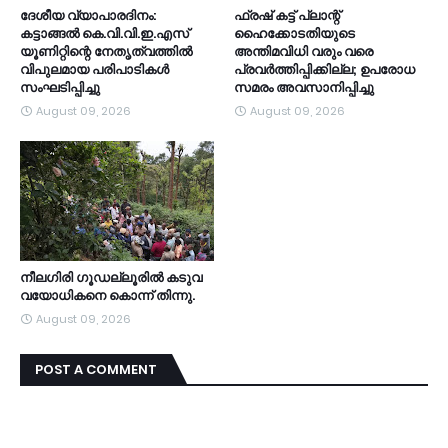
ദേശീയ വ്യാപാരദിനം:
ഫ്രഷ് കട്ട് പ്ലാന്റ്
കട്ടാങ്ങൽ കെ.വി.വി.ഇ.എസ്
ഹൈക്കോടതിയുടെ
യൂണിറ്റിന്റെ നേതൃത്വത്തിൽ
അന്തിമവിധി വരും വരെ
വിപുലമായ പരിപാടികൾ
പ്രവർത്തിപ്പിക്കില്ല; ഉപരോധ
സംഘടിപ്പിച്ചു
സമരം അവസാനിപ്പിച്ചു
August 09, 2026
August 09, 2026
നീലഗിരി ഗൂഡല്ലൂരിൽ കടുവ
വയോധികനെ കൊന്ന് തിന്നു.
August 09, 2026
POST A COMMENT