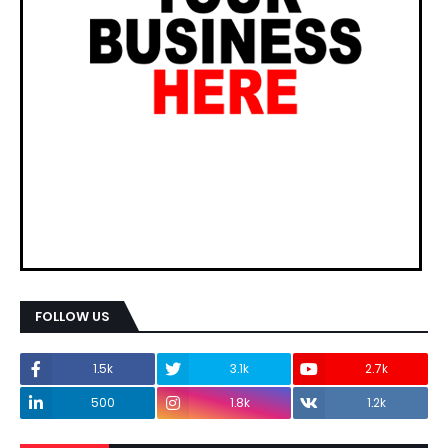
FOLLOW US
1.5k
3.1k
2.7k
500
1.8k
1.2k