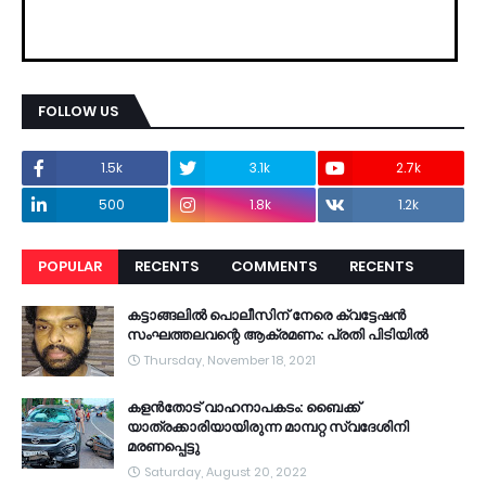
FOLLOW US
1.5k
3.1k
2.7k
500
1.8k
1.2k
POPULAR
RECENTS
COMMENTS
RECENTS
കട്ടാങ്ങലിൽ പൊലീസിന് നേരെ ക്വട്ടേഷൻ
സംഘത്തലവന്റെ ആക്രമണം: പ്രതി പിടിയിൽ
Thursday, November 18, 2021
കളൻതോട് വാഹനാപകടം: ബൈക്ക്
യാത്രക്കാരിയായിരുന്ന മാമ്പറ്റ സ്വദേശിനി
മരണപ്പെട്ടു
Saturday, August 20, 2022