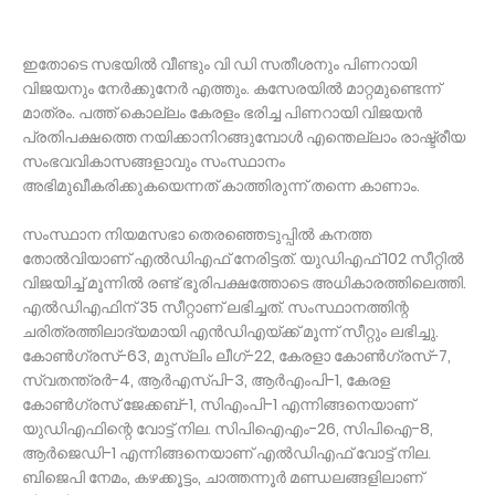
ഇതോടെ സഭയിൽ വീണ്ടും വി ഡി സതീശനും പിണറായി
വിജയനും നേര്‍ക്കുനേര്‍ എത്തും. കസേരയിൽ മാറ്റമുണ്ടെന്ന്
മാത്രം. പത്ത് കൊല്ലം കേരളം ഭരിച്ച പിണറായി വിജയൻ
പ്രതിപക്ഷത്തെ നയിക്കാനിറങ്ങുമ്പോൾ എന്തെല്ലാം രാഷ്ട്രീയ
സംഭവവികാസങ്ങളാവും സംസ്ഥാനം
അഭിമുഖീകരിക്കുകയെന്നത് കാത്തിരുന്ന് തന്നെ കാണാം.
സംസ്ഥാന നിയമസഭാ തെരഞ്ഞെടുപ്പില്‍ കനത്ത
തോല്‍വിയാണ് എല്‍ഡിഎഫ് നേരിട്ടത്. യുഡിഎഫ് 102 സീറ്റില്‍
വിജയിച്ച് മൂന്നില്‍ രണ്ട് ഭൂരിപക്ഷത്തോടെ അധികാരത്തിലെത്തി.
എല്‍ഡിഎഫിന് 35 സീറ്റാണ് ലഭിച്ചത്. സംസ്ഥാനത്തിന്റ
ചരിത്രത്തിലാദ്യമായി എന്‍ഡിഎയ്ക്ക് മൂന്ന് സീറ്റും ലഭിച്ചു.
കോണ്‍ഗ്രസ്-63, മുസ്ലിം ലീഗ്-22, കേരളാ കോണ്‍ഗ്രസ്-7,
സ്വതന്ത്രര്‍-4, ആര്‍എസ്പി-3, ആര്‍എംപി-1, കേരള
കോണ്‍ഗ്രസ് ജേക്കബ്-1, സിഎംപി-1 എന്നിങ്ങനെയാണ്
യുഡിഎഫിന്റെ വോട്ട് നില. സിപിഐഎം-26, സിപിഐ-8,
ആര്‍ജെഡി-1 എന്നിങ്ങനെയാണ് എല്‍ഡിഎഫ് വോട്ട് നില.
ബിജെപി നേമം, കഴക്കൂട്ടം, ചാത്തന്നൂര്‍ മണ്ഡലങ്ങളിലാണ്