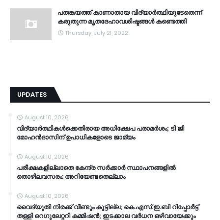
പതങ്കയത്ത് കാണാതായ വിദ്യാർത്ഥിയുടേതെന്ന്
കരുതുന്ന മൃതദേഹാവശിഷ്ടങ്ങൾ കണ്ടെത്തി
Thursday, July 21, 2022
UPDATES
August 10, 2026
വിദ്യാര്‍ത്ഥികള്‍ക്കെതിരായ അധിക്ഷേപ പരാമര്‍ശം; ടി ജി
മോഹന്‍ദാസിന് ഉപാധികളോടെ ജാമ്യം
August 10, 2026
പരീക്ഷകളില്ലാതെ കേന്ദ്ര സർക്കാർ സ്ഥാപനങ്ങളിൽ
തൊഴിലവസരം: അറിയേണ്ടതെല്ലാം
August 10, 2026
വൈദ്യുതി നിരക്ക് വീണ്ടും കൂട്ടില്ല; കെ.എസ്.ഇ.ബി റിപ്പോർട്ട്
തള്ളി റെഗുലേറ്ററി കമ്മിഷൻ; ഇടക്കാല വർധന ഒഴിവായേക്കും