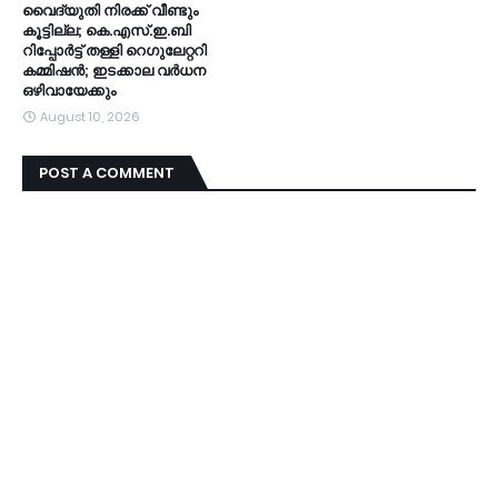
വൈദ്യുതി നിരക്ക് വീണ്ടും
കൂട്ടില്ല; കെ.എസ്.ഇ.ബി
റിപ്പോർട്ട് തള്ളി റെഗുലേറ്ററി
കമ്മിഷൻ; ഇടക്കാല വർധന
ഒഴിവായേക്കും
August 10, 2026
POST A COMMENT