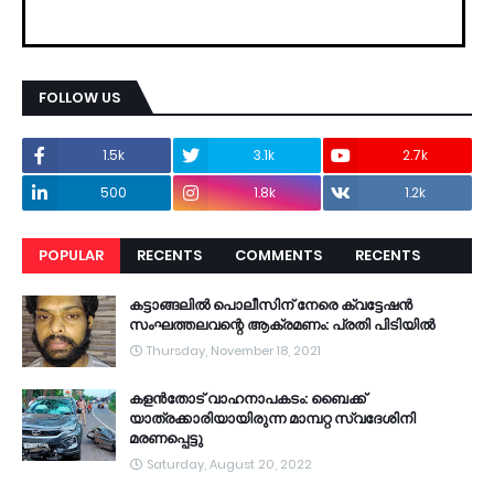
FOLLOW US
1.5k
3.1k
2.7k
500
1.8k
1.2k
POPULAR
RECENTS
COMMENTS
RECENTS
കട്ടാങ്ങലിൽ പൊലീസിന് നേരെ ക്വട്ടേഷൻ
സംഘത്തലവന്റെ ആക്രമണം: പ്രതി പിടിയിൽ
Thursday, November 18, 2021
കളൻതോട് വാഹനാപകടം: ബൈക്ക്
യാത്രക്കാരിയായിരുന്ന മാമ്പറ്റ സ്വദേശിനി
മരണപ്പെട്ടു
Saturday, August 20, 2022