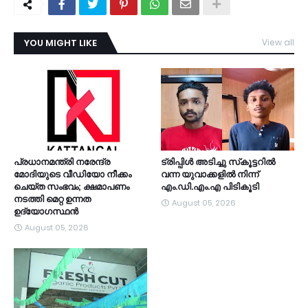
YOU MIGHT LIKE
View all
TDY
പ്രധാനമന്ത്രി നരേന്ദ്ര
ട്രിപ്പിള്‍ അടിച്ചു സ്‌കൂട്ടറില്‍
മോദിയുടെ വീഡിയോ നീക്കം
വന്ന യുവാക്കളില്‍ നിന്ന്
ചെയ്ത സംഭവം; ക്ഷമാപണം
എം.ഡി.എം.എ പിടികൂടി
നടത്തി മെറ്റ ഉന്നത
August 05, 2026
ഉദ്യോഗസ്ഥന്‍
August 05, 2026