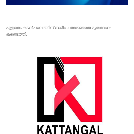
എളമരം കടവ് പാലത്തിന് സമീപം അജ്ഞാത മൃതദേഹം
കണ്ടെത്തി.