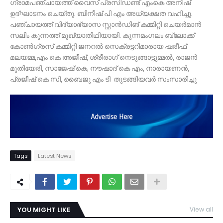
ഗ്രാമപഞ്ചായത്ത് വൈസ് പ്രസിഡണ്ട് എംകെ അനീഷ്
ഉദ്ഘാടനം ചെയ്തു. ബിനീഷ് പി എം അധ്യക്ഷത വഹിച്ചു.
പഞ്ചായത്ത് വിദ്യാഭ്യാസ സ്റ്റാൻഡിങ് കമ്മിറ്റി ചെയർമാൻ
സലിം കുന്നത്ത് മുഖ്യാതിഥിയായി. കുന്നമംഗലം ബ്ലോക്ക്
കോൺഗ്രസ് കമ്മിറ്റി ജനറൽ സെക്രട്ടറിമാരായ ഷരീഫ്
മലയമ്മ,എം കെ അജീഷ്, ശ്രീരാഗ് നെടുങ്ങാട്ടുമ്മൽ, രാജൻ
മുതിയേരി, സാജേഷ് കെ, നൗഷാദ് കെ എം, നാരായണൻ,
പ്രജീഷ് കെ സി, ബൈജു എം ടി തുടങ്ങിയവർ സംസാരിച്ചു
Tags
Latest News
YOU MIGHT LIKE
View all
TDY