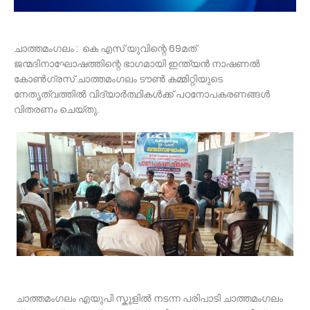
ചാത്തമംഗലം : കെ എസ് യുവിന്റെ 69മത്
ജന്മദിനാഘോഷത്തിന്റെ ഭാഗമായി ഇന്ത്യൻ നാഷണൽ
കോൺഗ്രസ് ചാത്തമംഗലം ടൗൺ കമ്മിറ്റിയുടെ
നേതൃത്വത്തിൽ വിദ്യാർത്ഥികൾക്ക് പഠനോപകരണങ്ങൾ
വിതരണം ചെയ്തു.
ചാത്തമംഗലം എയുപി സ്കൂളിൽ നടന്ന പരിപാടി ചാത്തമംഗലം