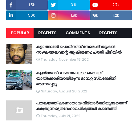
1.5k
3.1k
2.7k
500
1.8k
1.2k
POPULAR
RECENTS
COMMENTS
RECENTS
കട്ടാങ്ങലിൽ പൊലീസിന് നേരെ ക്വട്ടേഷൻ
സംഘത്തലവന്റെ ആക്രമണം: പ്രതി പിടിയിൽ
Thursday, November 18, 2021
കളൻതോട് വാഹനാപകടം: ബൈക്ക്
യാത്രക്കാരിയായിരുന്ന മാമ്പറ്റ സ്വദേശിനി
മരണപ്പെട്ടു
Saturday, August 20, 2022
പതങ്കയത്ത് കാണാതായ വിദ്യാർത്ഥിയുടേതെന്ന്
കരുതുന്ന മൃതദേഹാവശിഷ്ടങ്ങൾ കണ്ടെത്തി
Thursday, July 21, 2022