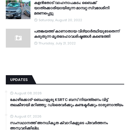
കളൻതോട് വാഹനാപകടം: ബൈക്ക്
യാത്രക്കാരിയായിരുന്ന മാമ്പറ്റ സ്വദേശിനി
മരണപ്പെട്ടു
Saturday, August 20, 2022
പതങ്കയത്ത് കാണാതായ വിദ്യാർത്ഥിയുടേതെന്ന്
കരുതുന്ന മൃതദേഹാവശിഷ്ടങ്ങൾ കണ്ടെത്തി
Thursday, July 21, 2022
UPDATES
August 08, 2026
കോഴിക്കോട്-ബെംഗളൂരു KSRTC ബസ് നിയന്ത്രണം വിട്ട്
തലകീഴായി മറിഞ്ഞു; ഡ്രൈവർക്കും കണ്ടക്ടർക്കും ദാരുണാന്ത്യം
August 07, 2026
സംസഥാനത്ത് അനധികൃത ക്വാറികളുടെ പ്രവര്‍ത്തനം
അനുവദിക്കില്ല.