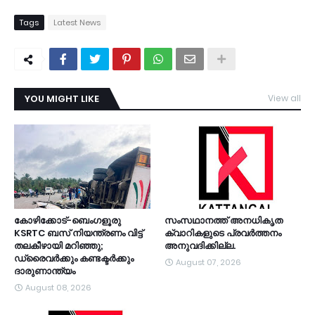
Tags
Latest News
YOU MIGHT LIKE
View all
TDY
കോഴിക്കോട്-ബെംഗളൂരു
സംസഥാനത്ത് അനധികൃത
KSRTC ബസ് നിയന്ത്രണം വിട്ട്
ക്വാറികളുടെ പ്രവര്‍ത്തനം
തലകീഴായി മറിഞ്ഞു;
അനുവദിക്കില്ല.
ഡ്രൈവർക്കും കണ്ടക്ടർക്കും
August 07, 2026
ദാരുണാന്ത്യം
August 08, 2026