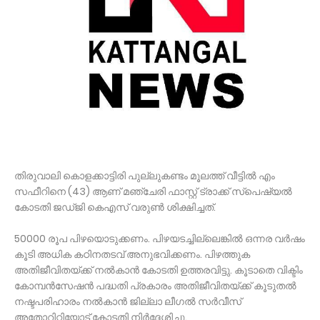
തിരുവാലി കൊളക്കാട്ടിരി പുല്ലുകണ്ടം മൂലത്ത് വീട്ടില്‍ എം
സഫീറിനെ (43) ആണ് മഞ്ചേരി ഫാസ്റ്റ് ട്രാക്ക് സ്പെഷ്യല്‍
കോടതി ജഡ്ജി കെഎസ് വരുണ്‍ ശിക്ഷിച്ചത്.
50000 രൂപ പിഴയൊടുക്കണം. പിഴയടച്ചില്ലെങ്കില്‍ ഒന്നര വർഷം
കൂടി അധിക കഠിനതടവ് അനുഭവിക്കണം. പിഴത്തുക
അതിജീവിതയ്ക്ക് നല്‍കാൻ കോടതി ഉത്തരവിട്ടു. കൂടാതെ വിക്ടിം
കോമ്പൻസേഷൻ പദ്ധതി പ്രകാരം അതിജീവിതയ്ക്ക് കൂടുതല്‍
നഷ്ടപരിഹാരം നല്‍കാൻ ജില്ലാ ലീഗല്‍ സർവീസ്
അതോറിറ്റിയോട് കോടതി നിർദ്ദേശിച്ചു.