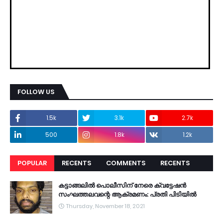
FOLLOW US
1.5k
3.1k
2.7k
500
1.8k
1.2k
POPULAR
RECENTS
COMMENTS
RECENTS
കട്ടാങ്ങലിൽ പൊലീസിന് നേരെ ക്വട്ടേഷൻ
സംഘത്തലവന്റെ ആക്രമണം: പ്രതി പിടിയിൽ
Thursday, November 18, 2021