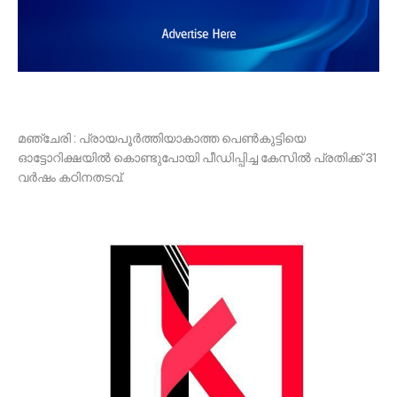
മഞ്ചേരി : പ്രായപൂർത്തിയാകാത്ത പെണ്‍കുട്ടിയെ
ഓട്ടോറിക്ഷയില്‍ കൊണ്ടുപോയി പീഡിപ്പിച്ച കേസില്‍ പ്രതിക്ക് 31
വർഷം കഠിനതടവ്.