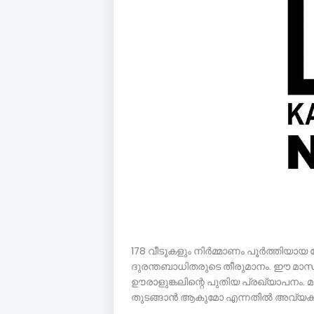
178 വീടുകളും നിര്‍മ്മാണം പൂര്‍ത്തിയ
ദുരന്തബാധിതരുടെ തീരുമാനം. ഈ മാസം 
ഊരാളുങ്കലിന്റെ പുതിയ പ്രഖ്യാപനം. മഴക
തുടങ്ങാന്‍ ആകുമോ എന്നതില്‍ അവ്യ