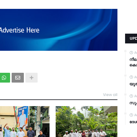
UP
A
നീ
കൊന്
A
യൂത
View all
A
TDY
സുപ
A
ദേശ