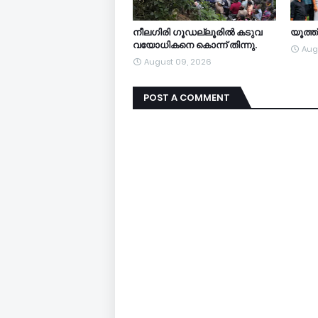
നീലഗിരി ഗൂഡല്ലൂരിൽ കടുവ
യൂത്
വയോധികനെ കൊന്ന് തിന്നു.
Aug
August 09, 2026
POST A COMMENT