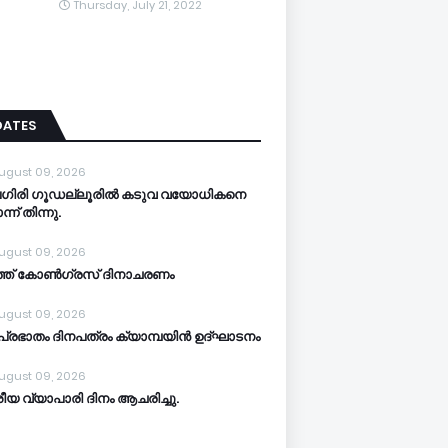
Thursday, July 21, 2022
DATES
ugust 09, 2026
ലഗിരി ഗൂഡല്ലൂരിൽ കടുവ വയോധികനെ
ന് തിന്നു.
ugust 09, 2026
്ത് കോൺഗ്രസ് ദിനാചരണം
ugust 09, 2026
്രഭാതം ദിനപത്രം ക്യാമ്പയിൻ ഉദ്ഘാടനം
ugust 09, 2026
ീയ വ്യാപാരി ദിനം ആചരിച്ചു.