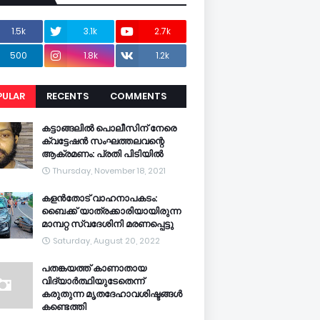
1.5k
3.1k
2.7k
500
1.8k
1.2k
PULAR
RECENTS
COMMENTS
CENTS
കട്ടാങ്ങലിൽ പൊലീസിന് നേരെ
ക്വട്ടേഷൻ സംഘത്തലവന്റെ
ആക്രമണം: പ്രതി പിടിയിൽ
Thursday, November 18, 2021
കളൻതോട് വാഹനാപകടം:
ബൈക്ക് യാത്രക്കാരിയായിരുന്ന
മാമ്പറ്റ സ്വദേശിനി മരണപ്പെട്ടു
Saturday, August 20, 2022
പതങ്കയത്ത് കാണാതായ
വിദ്യാർത്ഥിയുടേതെന്ന്
കരുതുന്ന മൃതദേഹാവശിഷ്ടങ്ങൾ
കണ്ടെത്തി