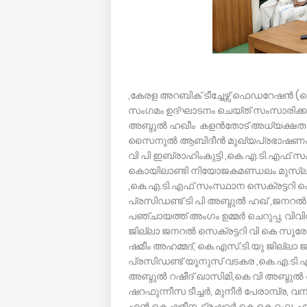
,കേരള അറബിക് ടീച്ചേഴ്സ് ഫെഡറേഷൻ (കെ.
സംഗമം ഉദ്ഘാടനം ചെയ്ത് സംസാരിക്കുക
അബ്ദുൽ ഹഖീം കളൻതോട് അധ്യക്ഷത വഹ
സൈനുൽ ആബിദീൻ മുഖ്യപ്രഭാഷണം നടത്
വി പി ഇബ്രാഹിംകുട്ടി ,കെ.എ.ടി.എഫ് സ
കൊയിലാണ്ടി നിയോജകമണ്ഡലം മുസ്ലിംല
,കെ.എ.ടി.എഫ് സംസ്ഥാന സെക്രട്ടറി ക
പ്രസിഡണ്ട് ടി പി അബ്ദുൽ ഹഖ് ,ജനറൽ 
പഞ്ചായത്ത് അംഗം ഉമ്മർ ചെറുപ്പ, വി
ജില്ലാ ജനറൽ സെക്രട്ടറി വി കെ സുരേഷ്
ഷമീം അഹമ്മദ്, കെ.എസ്‌.ടി.യു ജില്ലാ 
പ്രസിഡണ്ട് യൂനുസ് വടകര ,കെ.എ.ടി
അബ്ദുൽ റഷീദ് ഖാസിമി,കെ വി അബ്ദ
ഷറഫുന്നീസ ടീച്ചർ, മുനീർ പേരാമ്പ്ര
എൻ കെ ഷമീന, ട്രഷറർ കെ.കെ റംല, എന