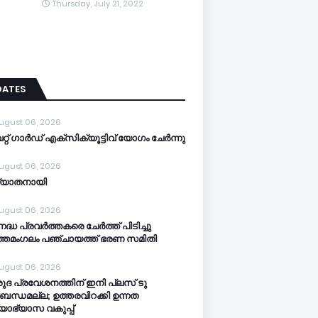
Thursday, July 21, 2022
DATES
ugust 06, 2026
്റ് ഗാർഡ് എക്സിക്യൂട്ടിവ് യോഗം ചേർന്നു
ugust 06, 2026
്യാതനായി
ugust 06, 2026
നദ്ധ പ്രവർത്തകരെ ചേർത്ത് പിടിച്ചു
്തമംഗലം പഞ്ചായത്ത്‌ ഭരണ സമിതി
ugust 06, 2026
ുദ പ്രവേശനത്തിന് ഇനി പ്ലസ് ടു
ബന്ധമല്ല; ഉത്തരവിറക്കി ഉന്നത
്യാഭ്യാസ വകുപ്പ്