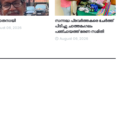
യാതനായി
സന്നദ്ധ പ്രവർത്തകരെ ചേർത്ത്
പിടിച്ചു ചാത്തമംഗലം
ust 06, 2026
പഞ്ചായത്ത്‌ ഭരണ സമിതി
August 06, 2026