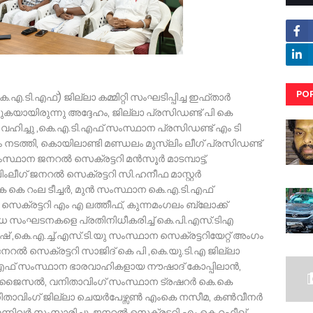
PO
എ.ടി.എഫ്) ജില്ലാ കമ്മിറ്റി സംഘടിപ്പിച്ച ഇഫ്താർ
യായിരുന്നു അദ്ദേഹം, ജില്ലാ പ്രസിഡണ്ട് പി കെ
RE
ിച്ചു ,കെ.എ.ടി.എഫ് സംസ്ഥാന പ്രസിഡണ്ട് എം ടി
തി, കൊയിലാണ്ടി മണ്ഡലം മുസ്ലിം ലീഗ് പ്രസിഡണ്ട്
ംസ്ഥാന ജനറൽ സെക്രട്ടറി മൻസൂർ മാടമ്പാട്ട്,
ീഗ് ജനറൽ സെക്രട്ടറി സി.ഹനീഫ മാസ്റ്റർ
െ കെ റംല ടീച്ചർ, മുൻ സംസ്ഥാന കെ.എ.ടി.എഫ്
സെക്രട്ടറി എം എ ലത്തീഫ്, കുന്നമംഗലം ബ്ലോക്ക്
വിധ സംഘടനകളെ പ്രതിനിധീകരിച്ച് കെ.പി.എസ്.ടിഎ
 ,കെ.എ.ച്ച്.എസ്.ടി.യു സംസ്ഥാന സെക്രട്ടറിയേറ്റ് അംഗം
ജനറൽ സെക്രട്ടറി സാജിദ് കെ പി ,കെ.യു.ടി.എ ജില്ലാ
.എഫ് സംസ്ഥാന ഭാരവാഹികളായ നൗഷാദ് കോപ്പിലാൻ,
ുൽ ജൈസൽ, വനിതാവിംഗ് സംസ്ഥാന ട്രഷറർ കെ.കെ
, വനിതാവിംഗ് ജില്ലാ ചെയർപേഴ്സൺ എംകെ നസീമ, കൺവീനർ
്നിവർ സംസാരിച്ചു ജനറൽ സെക്രട്ടറി എം കെ റഫീഖ്