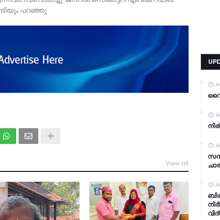
ിയും പറഞ്ഞു
UP
A
വൈറ
A
നിര
A
സന്
View all
ചാത
TDY
A
ബിര
നിർ
വിദ