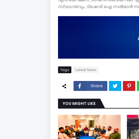
സ്വാഗതവും, ട്രഷറർ ഐ സൽമാൻ നന്ദ
Tags
Latest News
Share
YOU MIGHT LIKE