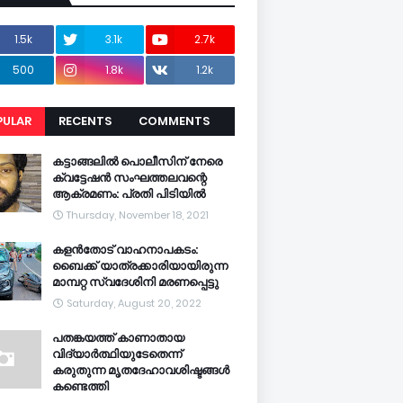
1.5k
3.1k
2.7k
500
1.8k
1.2k
PULAR
RECENTS
COMMENTS
CENTS
കട്ടാങ്ങലിൽ പൊലീസിന് നേരെ
ക്വട്ടേഷൻ സംഘത്തലവന്റെ
ആക്രമണം: പ്രതി പിടിയിൽ
Thursday, November 18, 2021
കളൻതോട് വാഹനാപകടം:
ബൈക്ക് യാത്രക്കാരിയായിരുന്ന
മാമ്പറ്റ സ്വദേശിനി മരണപ്പെട്ടു
Saturday, August 20, 2022
പതങ്കയത്ത് കാണാതായ
വിദ്യാർത്ഥിയുടേതെന്ന്
കരുതുന്ന മൃതദേഹാവശിഷ്ടങ്ങൾ
കണ്ടെത്തി