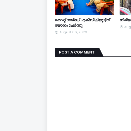
വൈറ്റ് ഗാർഡ് എക്സിക്യൂട്ടിവ്
നിര്
യോഗം ചേർന്നു
Aug
August 06, 2026
POST A COMMENT