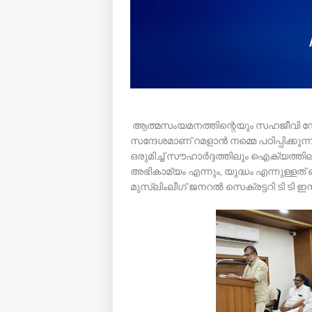
ആത്മസംയമനത്തിന്റെയും സഹജീവി സ്ന
സന്ദേശമാണ് റമളാൻ നമ്മെ പഠിപ്പിക്കുന
ഒരുമിച്ച് സൗഹാർദ്ദത്തിലും ഐക്യത്തില
അഭികാമ്യം എന്നും, യുദ്ധം എന്നുള്ളത്
മുസ്ലിംലീഗ് ജനറൽ സെക്രട്ടറി ടി ടി ഇസ