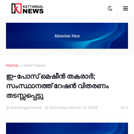
Home
Latest News
ഇ-പോസ് മെഷീൻ തകരാർ;
സംസ്ഥാനത്ത് റേഷൻ വിതരണം
തടസ്സപ്പെട്ടു
kattangal newa
Saturday, March 14, 2026
0