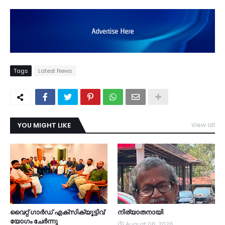
Tags
Latest News
YOU MIGHT LIKE
View all
TDY
വൈറ്റ് ഗാർഡ് എക്സിക്യൂട്ടിവ്
നിര്യാതനായി
യോഗം ചേർന്നു
August 06, 2026