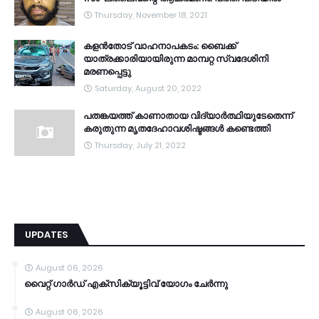
Thursday, November 18, 2021
കളൻതോട് വാഹനാപകടം: ബൈക്ക്
യാത്രക്കാരിയായിരുന്ന മാമ്പറ്റ സ്വദേശിനി
മരണപ്പെട്ടു
Saturday, August 20, 2022
പതങ്കയത്ത് കാണാതായ വിദ്യാർത്ഥിയുടേതെന്ന്
കരുതുന്ന മൃതദേഹാവശിഷ്ടങ്ങൾ കണ്ടെത്തി
Thursday, July 21, 2022
UPDATES
August 06, 2026
വൈറ്റ് ഗാർഡ് എക്സിക്യൂട്ടിവ് യോഗം ചേർന്നു
August 06, 2026