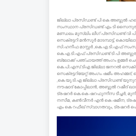
ജില്ലാ പ്രസിഡണ്ട് പി കെ അബ്ദുൽ ഹ
സംസ്ഥാന പ്രസിഡണ്ട് എം ടി സൈനുൽ
മണ്ഡലം മുസ്ലിം ലീഗ് പ്രസിഡണ്ട് വി
സെക്രട്ടറി മൻസൂർ മാടമ്പാട്ട്, കൊയി
സി.ഹനീഫ മാസ്റ്റർ ,കെ.എ.ടി.എഫ് സംസ്
കെ.എ.ടി.എഫ് പ്രസിഡണ്ട് ടി പി അബ്ദു
ബ്ലോക്ക് പഞ്ചായത്ത് അംഗം ഉമ്മർ ചെറ
കെ.പി.എസ്.ടിഎ ജില്ലാ ജനറൽ സെക്രട്
സെക്രട്ടറിയേറ്റ് അംഗം ഷമീം അഹമ്മദ്,
,കെ.യു.ടി.എ ജില്ലാ പ്രസിഡണ്ട് യൂ
നൗഷാദ് കോപ്പിലാൻ, അബ്ദുൽ റഷീദ് 
ട്രഷറർ കെ.കെ ഷറഫുന്നീസ ടീച്ചർ, മുന
നസീമ, കൺവീനർ എൻ കെ ഷമീന, ട്രഷറർ
എം കെ റഫീഖ് സ്വാഗതവും, ട്രഷറർ 