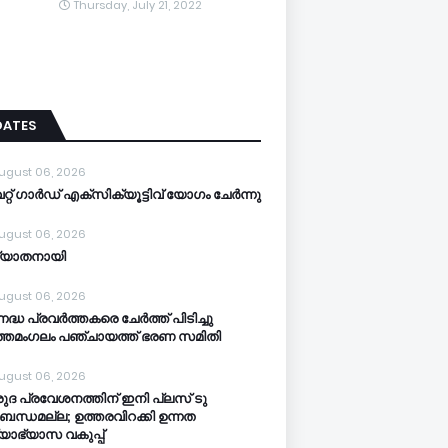
Thursday, July 21, 2022
DATES
ugust 06, 2026
്റ് ഗാർഡ് എക്സിക്യൂട്ടിവ് യോഗം ചേർന്നു
ugust 06, 2026
്യാതനായി
ugust 06, 2026
നദ്ധ പ്രവർത്തകരെ ചേർത്ത് പിടിച്ചു
്തമംഗലം പഞ്ചായത്ത്‌ ഭരണ സമിതി
ugust 06, 2026
ുദ പ്രവേശനത്തിന് ഇനി പ്ലസ് ടു
ബന്ധമല്ല; ഉത്തരവിറക്കി ഉന്നത
്യാഭ്യാസ വകുപ്പ്