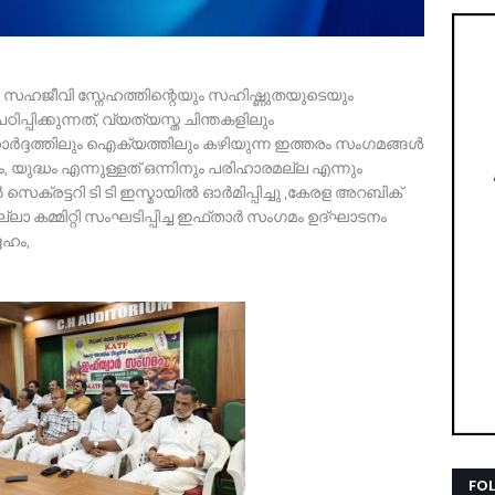
ം സഹജീവി സ്നേഹത്തിന്റെയും സഹിഷ്ണുതയുടെയും
്പിക്കുന്നത്, വ്യത്യസ്ത ചിന്തകളിലും
ഹാർദ്ദത്തിലും ഐക്യത്തിലും കഴിയുന്ന ഇത്തരം സംഗമങ്ങൾ
ം, യുദ്ധം എന്നുള്ളത് ഒന്നിനും പരിഹാരമല്ല എന്നും
സെക്രട്ടറി ടി ടി ഇസ്മായിൽ ഓർമിപ്പിച്ചു ,കേരള അറബിക്
ല്ലാ കമ്മിറ്റി സംഘടിപ്പിച്ച ഇഫ്താർ സംഗമം ഉദ്ഘാടനം
േഹം,
FO