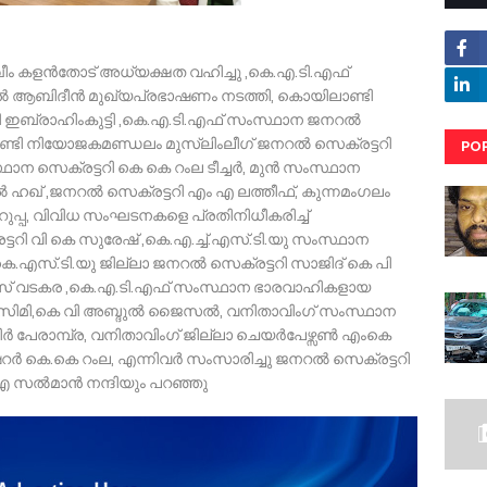
ഖീം കളൻതോട് അധ്യക്ഷത വഹിച്ചു ,കെ.എ.ടി.എഫ്
 ആബിദീൻ മുഖ്യപ്രഭാഷണം നടത്തി, കൊയിലാണ്ടി
 പി ഇബ്രാഹിംകുട്ടി ,കെ.എ.ടി.എഫ് സംസ്ഥാന ജനറൽ
ലാണ്ടി നിയോജകമണ്ഡലം മുസ്ലിംലീഗ് ജനറൽ സെക്രട്ടറി
PO
ഥാന സെക്രട്ടറി കെ കെ റംല ടീച്ചർ, മുൻ സംസ്ഥാന
RE
ൽ ഹഖ് ,ജനറൽ സെക്രട്ടറി എം എ ലത്തീഫ്, കുന്നമംഗലം
ുപ്പ, വിവിധ സംഘടനകളെ പ്രതിനിധീകരിച്ച്
ടറി വി കെ സുരേഷ് ,കെ.എ.ച്ച്.എസ്.ടി.യു സംസ്ഥാന
 കെ.എസ്‌.ടി.യു ജില്ലാ ജനറൽ സെക്രട്ടറി സാജിദ് കെ പി
നുസ് വടകര ,കെ.എ.ടി.എഫ് സംസ്ഥാന ഭാരവാഹികളായ
ഖാസിമി,കെ വി അബ്ദുൽ ജൈസൽ, വനിതാവിംഗ് സംസ്ഥാന
ീർ പേരാമ്പ്ര, വനിതാവിംഗ് ജില്ലാ ചെയർപേഴ്സൺ എംകെ
 കെ.കെ റംല, എന്നിവർ സംസാരിച്ചു ജനറൽ സെക്രട്ടറി
ഐ സൽമാൻ നന്ദിയും പറഞ്ഞു