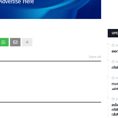
UP
A
വൈറ
View all
TDY
A
നിര
A
സന്
ചാത
A
ബിര
നിർ
വിദ