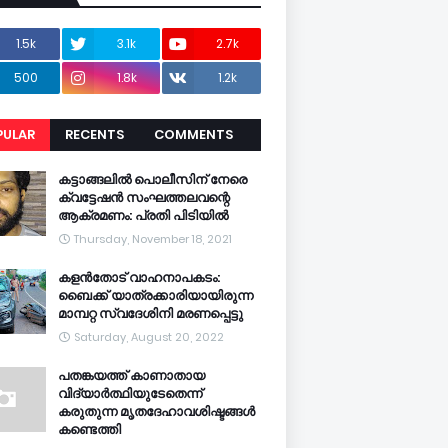
1.5k
3.1k
2.7k
500
1.8k
1.2k
PULAR
RECENTS
COMMENTS
CENTS
കട്ടാങ്ങലിൽ പൊലീസിന് നേരെ
ക്വട്ടേഷൻ സംഘത്തലവന്റെ
ആക്രമണം: പ്രതി പിടിയിൽ
Thursday, November 18, 2021
കളൻതോട് വാഹനാപകടം:
ബൈക്ക് യാത്രക്കാരിയായിരുന്ന
മാമ്പറ്റ സ്വദേശിനി മരണപ്പെട്ടു
Saturday, August 20, 2022
പതങ്കയത്ത് കാണാതായ
വിദ്യാർത്ഥിയുടേതെന്ന്
കരുതുന്ന മൃതദേഹാവശിഷ്ടങ്ങൾ
കണ്ടെത്തി