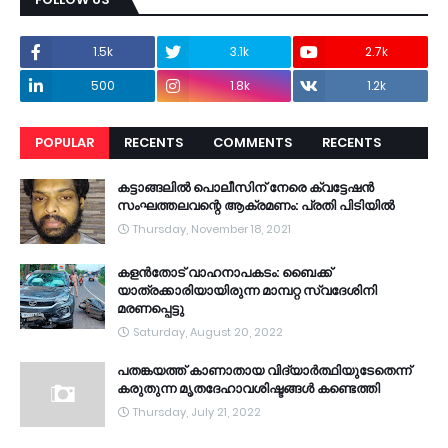
1.5k
3.1k
2.7k
500
1.8k
1.2k
POPULAR
RECENTS
COMMENTS
RECENTS
കട്ടാങ്ങലിൽ പൊലീസിന് നേരെ ക്വട്ടേഷൻ
സംഘത്തലവന്റെ ആക്രമണം: പ്രതി പിടിയിൽ
Thursday, November 18, 2021
കളൻതോട് വാഹനാപകടം: ബൈക്ക്
യാത്രക്കാരിയായിരുന്ന മാമ്പറ്റ സ്വദേശിനി
മരണപ്പെട്ടു
Saturday, August 20, 2022
പതങ്കയത്ത് കാണാതായ വിദ്യാർത്ഥിയുടേതെന്ന്
കരുതുന്ന മൃതദേഹാവശിഷ്ടങ്ങൾ കണ്ടെത്തി
Thursday, July 21, 2022