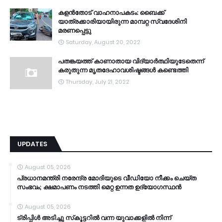
കളൻതോട് വാഹനാപകടം: ബൈക്ക്
യാത്രക്കാരിയായിരുന്ന മാമ്പറ്റ സ്വദേശിനി
മരണപ്പെട്ടു
Saturday, August 20, 2022
പതങ്കയത്ത് കാണാതായ വിദ്യാർത്ഥിയുടേതെന്ന്
കരുതുന്ന മൃതദേഹാവശിഷ്ടങ്ങൾ കണ്ടെത്തി
Thursday, July 21, 2022
UPDATES
August 05, 2026
പ്രധാനമന്ത്രി നരേന്ദ്ര മോദിയുടെ വീഡിയോ നീക്കം ചെയ്ത
സംഭവം; ക്ഷമാപണം നടത്തി മെറ്റ ഉന്നത ഉദ്യോഗസ്ഥന്‍
August 05, 2026
ട്രിപ്പിള്‍ അടിച്ചു സ്‌കൂട്ടറില്‍ വന്ന യുവാക്കളില്‍ നിന്ന്