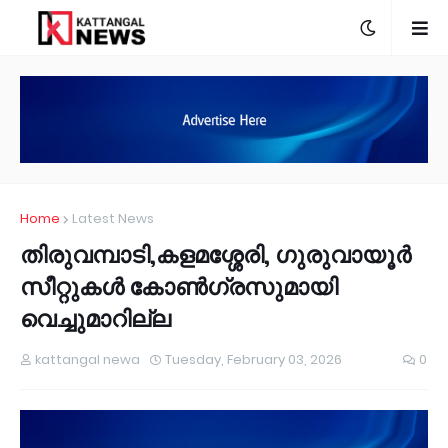
Home
Latest News
തിരുവമ്പാടി,കളമശ്ശേരി, ഗുരുവായൂര്‍
സീറ്റുകള്‍ കോണ്‍ഗ്രസുമായി
വെച്ചുമാറില്ല
kattangal newa
Tuesday, February 03, 2026
0