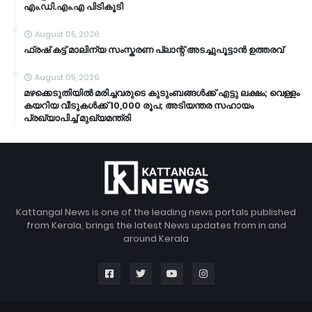
എം.ഡി.എം.എ പിടികൂടി
August 05, 2026
ഫ്രഷ് കട്ട് മാലിന്യ സംസ്കരണ പ്ലാന്റ് അടച്ചുപൂട്ടാൻ ഉത്തരവ്
August 05, 2026
മഴക്കെടുതിയിൽ മരിച്ചവരുടെ കുടുംബങ്ങൾക്ക് എട്ടു ലക്ഷം; വെള്ളം
കയറിയ വീടുകൾക്ക് 10,000 രൂപ; അടിയന്തര സഹായം
പ്രഖ്യാപിച്ച് മുഖ്യമന്ത്രി
Kattangal News is one of the leading news portals published
from Kerala, brings the latest News updates from in and
around Kerala