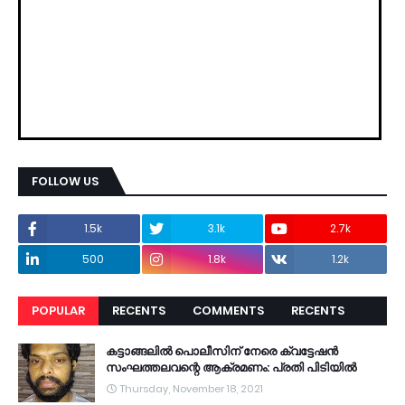
FOLLOW US
1.5k
3.1k
2.7k
500
1.8k
1.2k
POPULAR
RECENTS
COMMENTS
RECENTS
കട്ടാങ്ങലിൽ പൊലീസിന് നേരെ ക്വട്ടേഷൻ
സംഘത്തലവന്റെ ആക്രമണം: പ്രതി പിടിയിൽ
Thursday, November 18, 2021