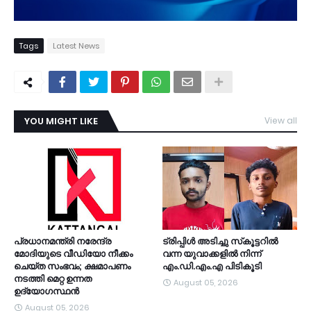
Tags
Latest News
YOU MIGHT LIKE
View all
TDY
പ്രധാനമന്ത്രി നരേന്ദ്ര
ട്രിപ്പിള്‍ അടിച്ചു സ്‌കൂട്ടറില്‍
മോദിയുടെ വീഡിയോ നീക്കം
വന്ന യുവാക്കളില്‍ നിന്ന്
ചെയ്ത സംഭവം; ക്ഷമാപണം
എം.ഡി.എം.എ പിടികൂടി
നടത്തി മെറ്റ ഉന്നത
August 05, 2026
ഉദ്യോഗസ്ഥന്‍
August 05, 2026