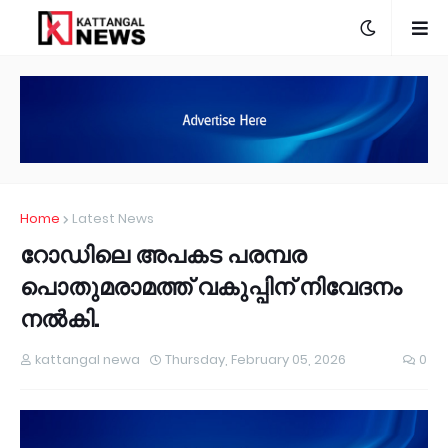
Home
Latest News
റോഡിലെ അപകട പരമ്പര
പൊതുമരാമത്ത് വകുപ്പിന് നിവേദനം
നൽകി.
kattangal newa
Thursday, February 05, 2026
0