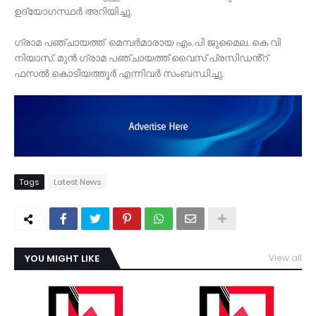
ഉദ്യോഗസ്ഥർ അറിയിച്ചു.
ഗ്രാമ പഞ്ചായത്ത് മെമ്പർമാരായ എം.പി ജുമൈല. കെ വി
നിയാസ്. മുൻ ഗ്രാമ പഞ്ചായത്ത് വൈസ് പ്രസിഡൻ്റ്
ഫസൽ കൊടിയത്തൂർ എന്നിവർ സംബന്ധിച്ചു.
Tags
Latest News
YOU MIGHT LIKE
View all
TDY