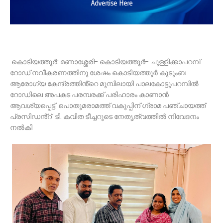
കൊടിയത്തൂർ: മണാശ്ശേരി- കൊടിയത്തൂർ- ചുള്ളിക്കാപറമ്പ്
റോഡ് നവീകരണത്തിനു ശേഷം കൊടിയത്തൂർ കുടുംബ
ആരോഗ്യ കേന്ദ്രത്തിൻ്റെ മുമ്പിലായി പാലകോട്ടുപറമ്പിൽ
റോഡിലെ അപകട പരമ്പരക്ക് പരിഹാരം കാണാൻ
ആവശ്യപ്പെട്ട് പൊതുമരാമത്ത് വകുപ്പിന് ഗ്രാമ പഞ്ചായത്ത്
പ്രസിഡൻ്റ് ടി. കവിത ടീച്ചറുടെ നേതൃത്വത്തിൽ നിവേദനം
നൽകി