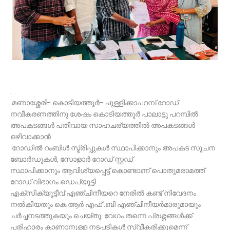
.
മണാശ്ശേരി- കൊടിയത്തൂർ- ചുള്ളിക്കാപറമ്പ് റോഡ്
നവീകരണത്തിനു ശേഷം കൊടിയത്തൂർ പാലാട്ടു പറമ്പിൽ
അപകടങ്ങൾ പതിവായ സാഹചര്യത്തിൽ അപകടങ്ങൾ
ഒഴിവാക്കാൻ
റോഡിൽ റംബിൾ സ്ട്രിപ്പുകൾ സ്ഥാപിക്കാനും അപകട സൂചന
ബോർഡുകൾ, സോളാർ റോഡ് സ്റ്റഡ്
സ്ഥാപിക്കാനും ആവിശ്യപ്പെട്ട് കൊണ്ടാണ് പൊതുമരാമത്ത്
റോഡ് വിഭാഗം ഡെപ്യൂട്ടി
എക്സിക്യൂട്ടീവ് എഞ്ചിനീയറെ നേരിൽ കണ്ട് നിവേദനം
നൽകിയതും കെ.ആർ എഫ് .ബി എഞ്ചിനീയർമാരുമായും
ചർച്ചനടത്തുകയും ചെയ്തു. വേഗം തന്നെ പ്രശ്നങ്ങൾക്ക്
പരിഹാരം കാണാനുള്ള നടപടികൾ സ്വീകരിക്കുമെന്ന്