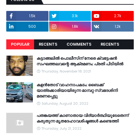
1.5k
3.1k
2.7k
500
1.8k
1.2k
POPULAR
RECENTS
COMMENTS
RECENTS
കട്ടാങ്ങലിൽ പൊലീസിന് നേരെ ക്വട്ടേഷൻ
സംഘത്തലവന്റെ ആക്രമണം: പ്രതി പിടിയിൽ
Thursday, November 18, 2021
കളൻതോട് വാഹനാപകടം: ബൈക്ക്
യാത്രക്കാരിയായിരുന്ന മാമ്പറ്റ സ്വദേശിനി
മരണപ്പെട്ടു
Saturday, August 20, 2022
പതങ്കയത്ത് കാണാതായ വിദ്യാർത്ഥിയുടേതെന്ന്
കരുതുന്ന മൃതദേഹാവശിഷ്ടങ്ങൾ കണ്ടെത്തി
Thursday, July 21, 2022