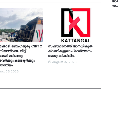
അര്
സഹാ
ക്കോട്-ബെംഗളൂരു KSRTC
സംസഥാനത്ത് അനധികൃത
യന്ത്രണം വിട്ട്
ക്വാറികളുടെ പ്രവര്‍ത്തനം
ായി മറിഞ്ഞു;
അനുവദിക്കില്ല.
ർക്കും കണ്ടക്ടർക്കും
August 07, 2026
ാന്ത്യം
ust 08, 2026