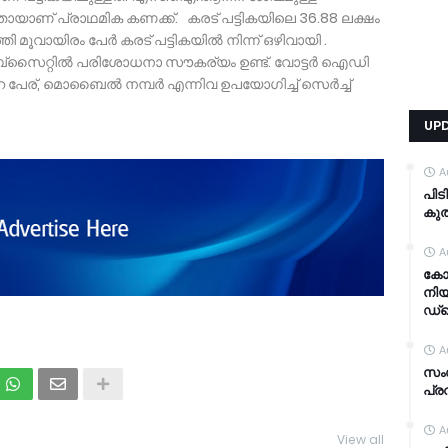
യാണ് പ്രാഥമിക കണക്ക്. കരട് പട്ടികയിലെ 36.88 ലക്ഷം
തി മൂവായിരം പേർ കരട് പട്ടികയിൽ നിന്ന് ഒഴിവായി .
 വെബ്സൈറ്റിൽ പരിശോധനാ സൗകര്യം ഉണ്ട്. വോട്ടർ ഐഡി
െ പേര്, മൊബൈൽ നമ്പർ എന്നിവ ഉപയോഗിച്ച് സെർച്ച്
UP
A
പിട
കുത
A
കോഴ
നിയ
ഡ്ര
A
സം
പ്ര
A
View all
TDY