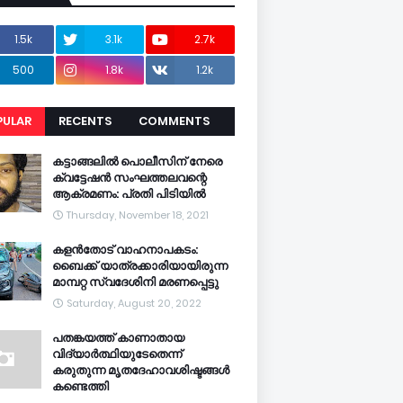
1.5k
3.1k
2.7k
500
1.8k
1.2k
PULAR
RECENTS
COMMENTS
CENTS
കട്ടാങ്ങലിൽ പൊലീസിന് നേരെ
ക്വട്ടേഷൻ സംഘത്തലവന്റെ
ആക്രമണം: പ്രതി പിടിയിൽ
Thursday, November 18, 2021
കളൻതോട് വാഹനാപകടം:
ബൈക്ക് യാത്രക്കാരിയായിരുന്ന
മാമ്പറ്റ സ്വദേശിനി മരണപ്പെട്ടു
Saturday, August 20, 2022
പതങ്കയത്ത് കാണാതായ
വിദ്യാർത്ഥിയുടേതെന്ന്
കരുതുന്ന മൃതദേഹാവശിഷ്ടങ്ങൾ
കണ്ടെത്തി