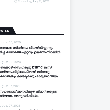
Thursday, July 21, 2022
DATES
ugust 08, 2026
ിതരാതെ സ്വർണം; വിലയിൽ ഇന്നും
ിപ്പ്; മാസത്തെ ഏറ്റവും ഉയർന്ന നിരക്കിൽ
ugust 08, 2026
ിക്കോട്-ബെംഗളൂരു KSRTC ബസ്
ന്ത്രണം വിട്ട് തലകീഴായി മറിഞ്ഞു;
ൈവർക്കും കണ്ടക്ടർക്കും ദാരുണാന്ത്യം
ugust 07, 2026
സഥാനത്ത് അനധികൃത ക്വാറികളുടെ
വര്‍ത്തനം അനുവദിക്കില്ല.
ugust 07, 2026