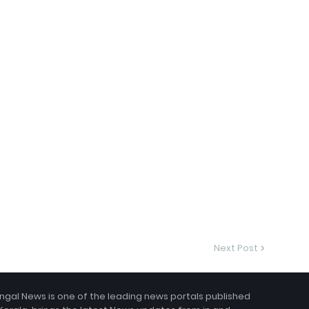
Next Post
ngal News is one of the leading news portals published