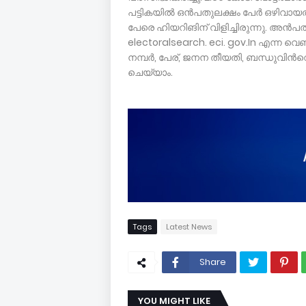
പട്ടികയിൽ ഒൻപതുലക്ഷം പേർ ഒഴിവായതാ
പേരെ ഹിയറിങിന് വിളിച്ചിരുന്നു. അൻപത്
electoralsearch. eci. gov.In എന്ന
നമ്പർ, പേര്, ജനന തീയതി, ബന്ധുവിൻറ
ചെയ്യാം.
Tags
Latest News
Share
YOU MIGHT LIKE