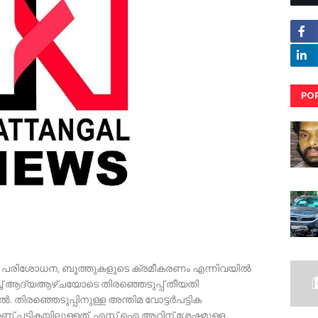
PO
RE
 പരിശോധന, ബൂത്തുകളുടെ ക്രമീകരണം എന്നിവയിൽ
്ച് ആദ്യആഴ്ചയോടെ തിരഞ്ഞെടുപ്പ് തീയതി
ൽ. തിരഞ്ഞെടുപ്പിനുള്ള അന്തിമ വോട്ടർപട്ടിക
ാരാണ് പട്ടികയിലുള്ളത്. എസ്.ഐ.ആറിന് ശേഷമുള്ള