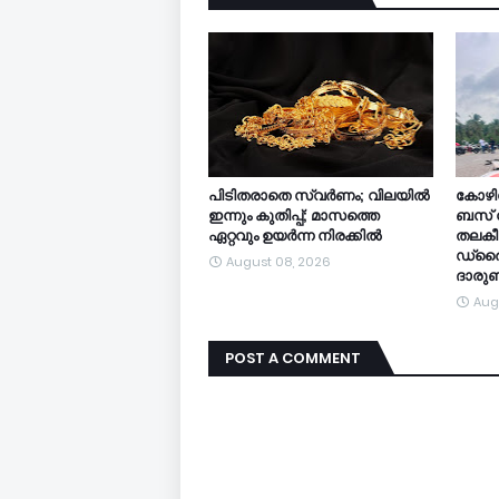
പിടിതരാതെ സ്വർണം; വിലയിൽ
കോഴി
ഇന്നും കുതിപ്പ്; മാസത്തെ
ബസ് നി
ഏറ്റവും ഉയർന്ന നിരക്കിൽ
തലകീഴ
ഡ്രൈവ
August 08, 2026
ദാരുണ
Aug
POST A COMMENT