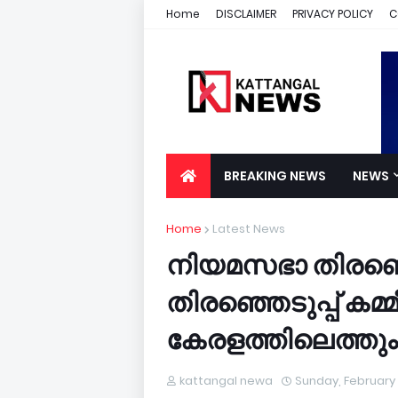
Home
DISCLAIMER
PRIVACY POLICY
C
BREAKING NEWS
NEWS
Home
Latest News
നിയമസഭാ തിരഞ്ഞെട
തിരഞ്ഞെടുപ്പ് കമ
കേരളത്തിലെത്തും
kattangal newa
Sunday, February 