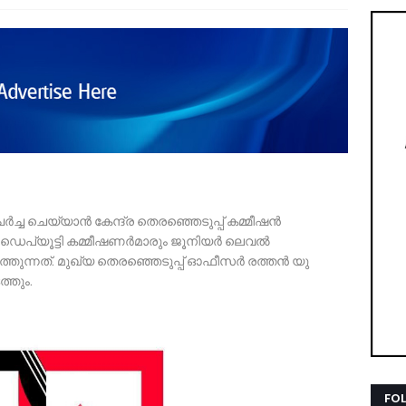
ർച്ച ചെയ്യാൻ കേന്ദ്ര തെരഞ്ഞെടുപ്പ് കമ്മീഷൻ
. ഡെപ്യൂട്ടി കമ്മീഷണർമാരും ജൂനിയർ ലെവൽ
ുന്നത്. മുഖ്യ തെരഞ്ഞെടുപ്പ് ഓഫീസർ രത്തൻ യു
ത്തും.
FO