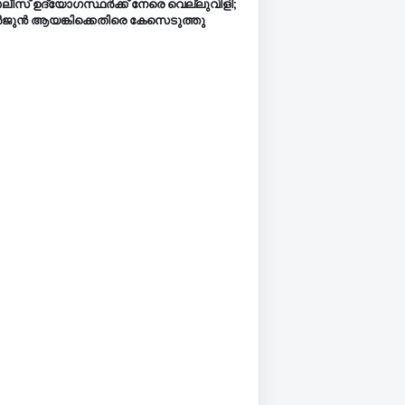
ീസ് ഉദ്യോഗസ്ഥര്‍ക്ക് നേരെ വെല്ലുവിളി;
ുൻ ആയങ്കിക്കെതിരെ കേസെടുത്തു