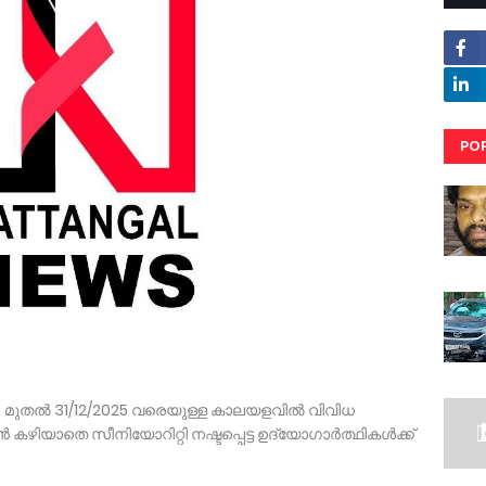
PO
RE
995 മുതൽ 31/12/2025 വരെയുള്ള കാലയളവിൽ വിവിധ
ഴിയാതെ സീനിയോറിറ്റി നഷ്ടപ്പെട്ട ഉദ്യോഗാർത്ഥികൾക്ക്