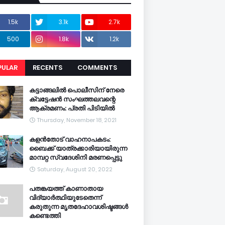
1.5k
3.1k
2.7k
500
1.8k
1.2k
PULAR
RECENTS
COMMENTS
CENTS
കട്ടാങ്ങലിൽ പൊലീസിന് നേരെ
ക്വട്ടേഷൻ സംഘത്തലവന്റെ
ആക്രമണം: പ്രതി പിടിയിൽ
Thursday, November 18, 2021
കളൻതോട് വാഹനാപകടം:
ബൈക്ക് യാത്രക്കാരിയായിരുന്ന
മാമ്പറ്റ സ്വദേശിനി മരണപ്പെട്ടു
Saturday, August 20, 2022
പതങ്കയത്ത് കാണാതായ
വിദ്യാർത്ഥിയുടേതെന്ന്
കരുതുന്ന മൃതദേഹാവശിഷ്ടങ്ങൾ
കണ്ടെത്തി