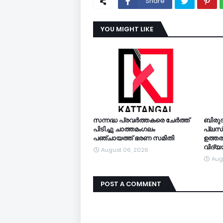
Share
YOU MIGHT LIKE
സന്നദ്ധ പ്രവർത്തകരെ ചേർത്ത്
ബിരുദ
പിടിച്ചു ചാത്തമംഗലം
പ്ലസ്
പഞ്ചായത്ത്‌ ഭരണ സമിതി
ഉത്തര
വിദ്യ
August 06, 2026
Aug
POST A COMMENT