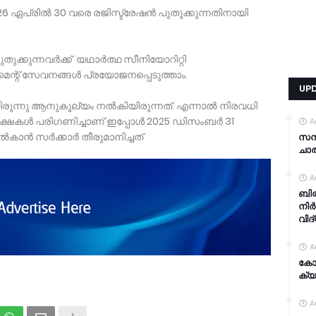
 ഏപ്രിൽ 30 വരെ രജിസ്ട്രേഷൻ പുതുക്കുന്നതിനായി
ക്കുന്നവർക്ക് യഥാർത്ഥ സീനിയോറിറ്റി
മെന്റ് സേവനങ്ങൾ പ്രയോജനപ്പെടുത്താം.
UP
ുന്നു ആനുകൂല്യം നൽകിയിരുന്നത്. എന്നാൽ നിരവധി
പേക്ഷകൾ പരിഗണിച്ചാണ് ഇപ്പോൾ 2025 ഡിസംബർ 31
A
നൽകാൻ സർക്കാർ തീരുമാനിച്ചത്
സന്
ചാത
A
ബിര
നിർ
വിദ
A
കോഴ
ക്യ
A