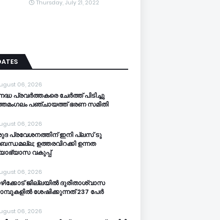
Thursday, July 21, 2022
DATES
ugust 06, 2026
നദ്ധ പ്രവർത്തകരെ ചേർത്ത് പിടിച്ചു
്തമംഗലം പഞ്ചായത്ത്‌ ഭരണ സമിതി
ugust 06, 2026
ുദ പ്രവേശനത്തിന് ഇനി പ്ലസ് ടു
ബന്ധമല്ല; ഉത്തരവിറക്കി ഉന്നത
്യാഭ്യാസ വകുപ്പ്
ugust 06, 2026
ിക്കോട് ജില്ലയില്‍ ദുരിതാശ്വാസ
ാമ്പുകളില്‍ ശേഷിക്കുന്നത് 237 പേർ
ugust 06, 2026