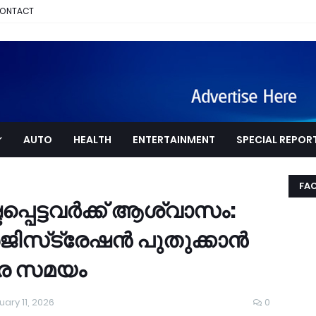
ONTACT
AUTO
HEALTH
ENTERTAINMENT
SPECIAL REPOR
FA
പ്പെട്ടവർക്ക് ആശ്വാസം:
രജിസ്‌ട്രേഷൻ പുതുക്കാൻ
രെ സമയം
ary 11, 2026
0