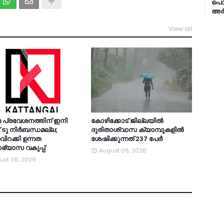
പൊല
അർജ
View all
TDY
 പ്രവേശനത്തിന് ഇനി
കോഴിക്കോട് ജില്ലയില്‍
 ടു നിർബന്ധമല്ല;
ദുരിതാശ്വാസ ക്യാമ്പുകളില്‍
വിറക്കി ഉന്നത
ശേഷിക്കുന്നത് 237 പേർ
ാഭ്യാസ വകുപ്പ്
August 06, 2026
ust 06, 2026