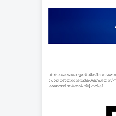
വിവിധ കാരണങ്ങളാൽ നിശ്ചിത സമയത്ത് 
പോയ ഉദ്യോഗാർത്ഥികൾക്ക് പഴയ സീനിയോറ
കാലാവധി സർക്കാർ നീട്ടി നൽകി.