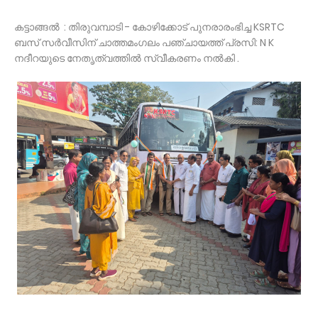
കട്ടാങ്ങൽ : തിരുവമ്പാടി - കോഴിക്കോട് പുനരാരംഭിച്ച KSRTC
ബസ് സർവീസിന് ചാത്തമംഗലം പഞ്ചായത്ത് പ്രസി: N K
നദീറയുടെ നേതൃത്വത്തിൽ സ്വീകരണം നൽകി .