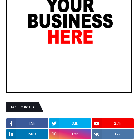
FOLLOW US
1.5k
3.1k
2.7k
500
1.8k
1.2k