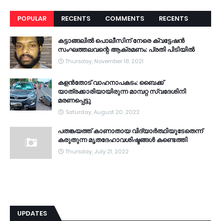
POPULAR
RECENTS
COMMENTS
RECENTS
കട്ടാങ്ങലിൽ പൊലീസിന് നേരെ ക്വട്ടേഷൻ
സംഘത്തലവന്റെ ആക്രമണം: പ്രതി പിടിയിൽ
Thursday, November 18, 2021
കളൻതോട് വാഹനാപകടം: ബൈക്ക്
യാത്രക്കാരിയായിരുന്ന മാമ്പറ്റ സ്വദേശിനി
മരണപ്പെട്ടു
Saturday, August 20, 2022
പതങ്കയത്ത് കാണാതായ വിദ്യാർത്ഥിയുടേതെന്ന്
കരുതുന്ന മൃതദേഹാവശിഷ്ടങ്ങൾ കണ്ടെത്തി
Thursday, July 21, 2022
UPDATES