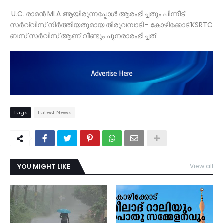
U.C. രാമൻ MLA ആയിരുന്നപ്പോൾ ആരംഭിച്ചതും പിന്നീട്
സർവ്വീസ് നിർത്തിയതുമായ തിരുവമ്പാടി - കോഴിക്കോട് KSRTC
ബസ് സർവീസ് ആണ് വീണ്ടും പുനരാരംഭിച്ചത്
Tags
Latest News
YOU MIGHT LIKE
View all
TDY