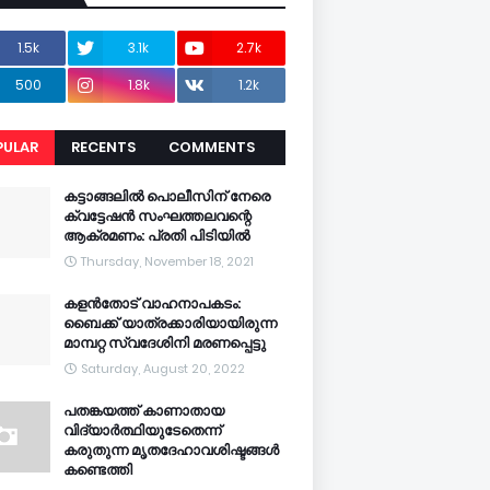
1.5k
3.1k
2.7k
500
1.8k
1.2k
PULAR
RECENTS
COMMENTS
CENTS
കട്ടാങ്ങലിൽ പൊലീസിന് നേരെ
ക്വട്ടേഷൻ സംഘത്തലവന്റെ
ആക്രമണം: പ്രതി പിടിയിൽ
Thursday, November 18, 2021
കളൻതോട് വാഹനാപകടം:
ബൈക്ക് യാത്രക്കാരിയായിരുന്ന
മാമ്പറ്റ സ്വദേശിനി മരണപ്പെട്ടു
Saturday, August 20, 2022
പതങ്കയത്ത് കാണാതായ
വിദ്യാർത്ഥിയുടേതെന്ന്
കരുതുന്ന മൃതദേഹാവശിഷ്ടങ്ങൾ
കണ്ടെത്തി