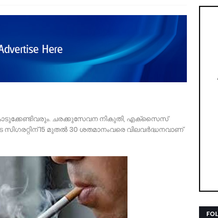
ാടുക്കേണ്ടിവരും. ചരക്കുസേവന നികുതി, എക്സൈസ്
ടെ സിഗരറ്റിന് 15 മുതൽ 30 ശതമാനംവരെ വിലവർദ്ധനവാണ്
FO