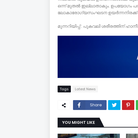
ഒന്ന് മുതൽ ഇല്ലാതാകും. ഉപയോഗം പര
ലോകാരോഗ്യസംഘടന ഉയർന്നനിരക്ക്
മുന്നറിയിപ്പ് : പുകവലി ശരീരത്തിന് ഹാന
Tags
Latest News
Share
YOU MIGHT LIKE