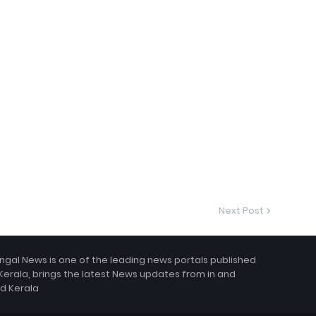
Next Post
ngal News is one of the leading news portals published
Kerala, brings the latest News updates from in and
d Kerala