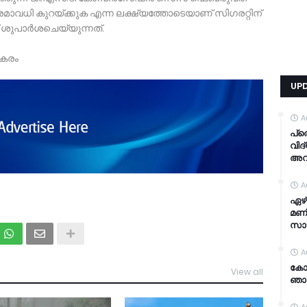
മാവധി കുറയ്ക്കുക എന്ന ലക്ഷ്യത്തോടെയാണ് സിഗരറ്റിന്
 ശുപാർശചെയ്യുന്നത്.
ീകരം
UP
A
പ്
വിദ
അവ
A
ഏഴ്
മണി
സാ
A
കോഴ
View all
TDY
ഞാ