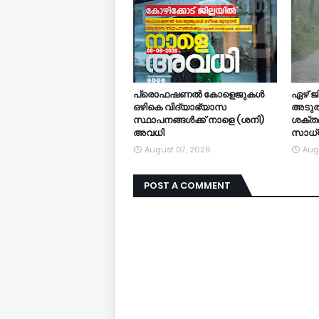
പ്രൊഫഷണൽ കോളെജുകൾ
ഏഴ് ജി
ഒഴികെ വിദ്യാഭ്യാസ
അടുത്
സ്ഥാപനങ്ങൾക്ക് നാളെ (ശനി)
ശക്തമ
അവധി
സാധ
August 07, 2026
Aug
POST A COMMENT