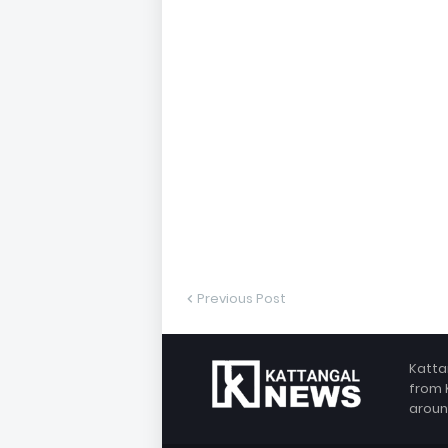
Previous Post
Katta
from 
aroun