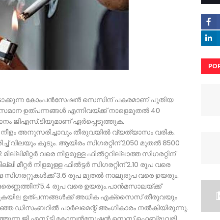
PO
RE
ഈടാക്കുന്ന കോംപൻസേഷൻ സെസിന് പകരമാണ് പുതിയ
,​ സമാന ഉത്പന്നങ്ങൾ എന്നിവയ്ക്ക് നാളെമുതൽ 40
ാനം ജിഎസ്.ടിയുമാണ് ഏർപ്പെടുത്തുക.
,​ നീളം അനുസരിച്ചാവും തീരുവയിൽ വ്യത്യാസം വരിക.
ിച്ച് വിലയും കൂടും. ആയിരം സിഗരറ്റിന് 2050 മുതൽ 8500
്ലിമീറ്റർ വരെ നീളമുള്ള ഫിൽറ്ററില്ലാത്ത സിഗരറ്റിന്
ില്ലി മീറ്റ‌ർ നീളമുള്ള ഫിൽട്ടർ സിഗരറ്റിന് 2.10 രൂപ വരെ
ുള്ള സിഗരറ്റുകൾക്ക് 3.6 രൂപ മുതൽ നാലുരൂപ വരെ ഉയരും.
ന് ഒരെണ്ണത്തിന് 5.4 രൂപ വരെ ഉയരും.​പാൻമസാലയ്ക്ക്
കയില ഉത്പന്നങ്ങൾക്ക് അധിക എക്സൈസ് തീരുവയും
 കഴിഞ്ഞ ഡിസംബറിൽ പാർലമെന്റ് അംഗീകാരം നൽകിയിരുന്നു.
മത്തുന്ന ജി.എസ്.ടി കോമ്പൻസേഷൻ സെസ് ഫെബ്രുവരി