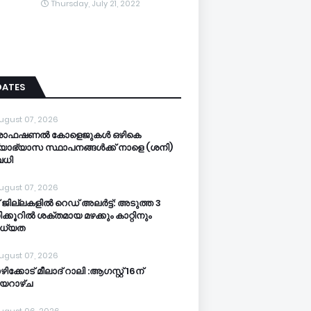
Thursday, July 21, 2022
DATES
ugust 07, 2026
രൊഫഷണൽ കോളെജുകൾ ഒഴികെ
്യാഭ്യാസ സ്ഥാപനങ്ങൾക്ക് നാളെ (ശനി)
ധി
ugust 07, 2026
 ജില്ലകളില്‍ റെഡ് അലര്‍ട്ട്: അടുത്ത 3
ക്കൂറിൽ ശക്തമായ മഴക്കും കാറ്റിനും
ധ്യത
ugust 07, 2026
ിക്കോട് മീലാദ് റാലി :ആഗസ്റ്റ് 16ന്
യറാഴ്ച