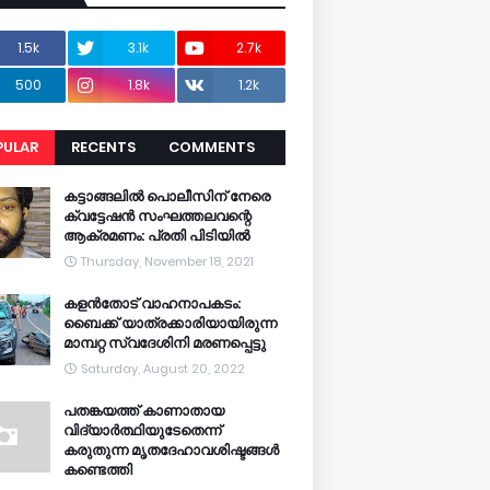
1.5k
3.1k
2.7k
500
1.8k
1.2k
PULAR
RECENTS
COMMENTS
CENTS
കട്ടാങ്ങലിൽ പൊലീസിന് നേരെ
ക്വട്ടേഷൻ സംഘത്തലവന്റെ
ആക്രമണം: പ്രതി പിടിയിൽ
Thursday, November 18, 2021
കളൻതോട് വാഹനാപകടം:
ബൈക്ക് യാത്രക്കാരിയായിരുന്ന
മാമ്പറ്റ സ്വദേശിനി മരണപ്പെട്ടു
Saturday, August 20, 2022
പതങ്കയത്ത് കാണാതായ
വിദ്യാർത്ഥിയുടേതെന്ന്
കരുതുന്ന മൃതദേഹാവശിഷ്ടങ്ങൾ
കണ്ടെത്തി