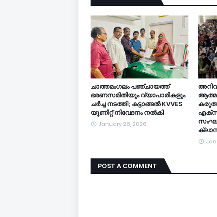
ചാത്തമംഗലം പഞ്ചായത്ത്
അറിവി
ഭരണസമിതിയും വ്യാപാരികളും
ആത്മവ
ചർച്ച നടത്തി; കട്ടാങ്ങൽ KVVES
കരുത്ത
യൂണിറ്റ് നിവേദനം നൽകി
എക്സല
സംഘടി
January 28, 2026
ക്ലാസ
Jan
POST A COMMENT