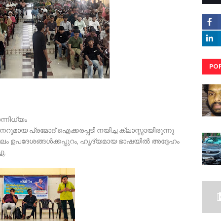
PO
RE
ന്നിധ്യം
നറുമായ പ്രമോദ് ഐക്കരപ്പടി നയിച്ച ക്ലാസ്സായിരുന്നു
 ഉപദേശങ്ങൾക്കപ്പുറം, ഹൃദ്യമായ ഭാഷയിൽ അദ്ദേഹം
ു.