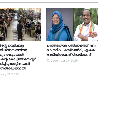
TDY
ന്റെ വെളിച്ചവും
ചാത്തമംഗലം പഞ്ചായത്ത് : എം
ിശ്വാസത്തിന്റെ
കെ നദീറ പ്രസിഡൻ്റ് , എംകെ
ും: കെട്ടാങ്ങൽ
അനീഷ് വൈസ് പ്രസിഡണ്ട്
ന്റ് കോച്ചിങ്ങ് സെന്റർ
December 27, 2025
പ്പിച്ച മോട്ടിവേഷൻ
് ശ്രദ്ധേയമായി
uary 27, 2026