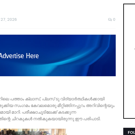
 27, 2026
0
്ററിലെ പത്താം ക്ലാസ്, പ്ലസ് ടു വിദ്യാർത്ഥികൾക്കായി
രുക്കിയ സംഗമം കേവലമൊരു മീറ്റിങ്ങിനപ്പുറം അറിവിന്റെയും
ി മാറി. പരീക്ഷാചൂടിലേക്ക് കടക്കുന്ന
തിന്റെ ചിറകുകൾ നൽകുകയായിരുന്നു ഈ പരിപാടി.
FO