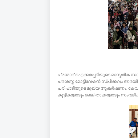
പ്രമോദ് ഐക്കരപ്പടിയുടെ മാസ്മരിക സാ
പ്രശസ്ത മോട്ടിവേഷൻ സ്പീക്കറും ട്രെയി
പരിപാടിയുടെ മുഖ്യ ആകർഷണം. കേവലം
കുട്ടികളോടും രക്ഷിതാക്കളോടും സംവദിച്ച