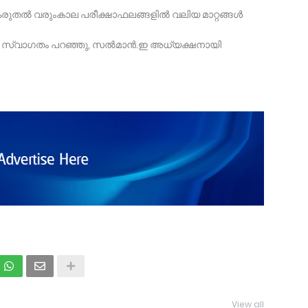
ഈ കരുതൽ വരുംകാല പരീക്ഷാഫലങ്ങളിൽ വലിയ മാറ്റങ്ങൾ
പി സ്വാഗതം പറഞ്ഞു, സൽമാൻ.ഇ അധ്യക്ഷനായി
View all