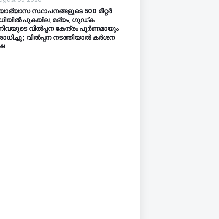
ugust 08, 2026
്യാഭ്യാസ സ്ഥാപനങ്ങളുടെ 500 മീറ്റർ
ധിയിൽ പുകയില, മദ്യം, ഗുഡ്ക
നിവയുടെ വിൽപ്പന കേന്ദ്രം പൂർണമായും
ോധിച്ചു ; വിൽപ്പന നടത്തിയാൽ കർശന
്ഷ