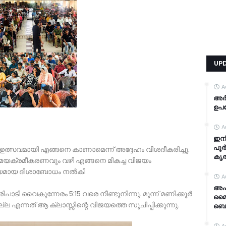
UP
A
അർ
ഉപയ
A
ഇനി
പൂര്
 ഉത്സവമായി എങ്ങനെ കാണാമെന്ന് അദ്ദേഹം വിശദീകരിച്ചു.
കൃത
മയക്രമീകരണവും വഴി എങ്ങനെ മികച്ച വിജയം
കൃത്യമായ ദിശാബോധം നൽകി
A
അപക
രിപാടി വൈകുന്നേരം 5:15 വരെ നീണ്ടുനിന്നു. മൂന്ന് മണിക്കൂർ
മൈസ
ന്നത് ആ ക്ലാസ്സിന്റെ വിജയത്തെ സൂചിപ്പിക്കുന്നു.
ബെം