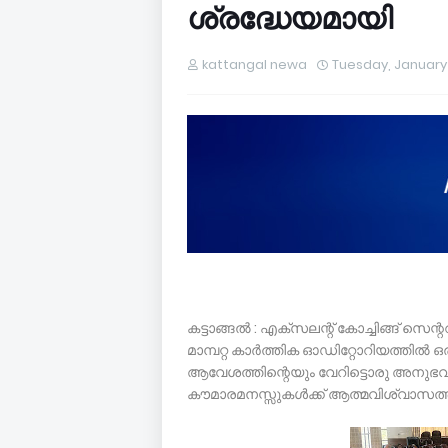
ശ്രദ്ധേയമായി
kattangal newa
Tuesday, January
കട്ടാങ്ങൽ : എക്സലന്റ് കോച്ചിങ്ങ് സെന
മാമ്പറ്റ കാർത്തിക ഓഡിറ്റോറിയത്തിൽ ഒ
ആവേശത്തിന്റെയും വേറിട്ടൊരു അനുഭവമായ
കൗമാരമനസ്സുകൾക്ക് ആത്മവിശ്വാസത്