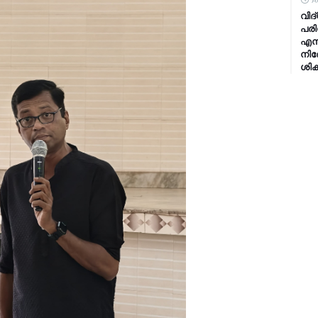
A
വിദ
പരി
എന്
നിര
ശിക