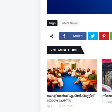
Tags
Latest News
Share
YOU MIGHT LIKE
വൈറ്റ് ഗാർഡ് എക്സിക്യൂട്ടിവ്
നിര്
യോഗം ചേർന്നു
Aug
August 06, 2026