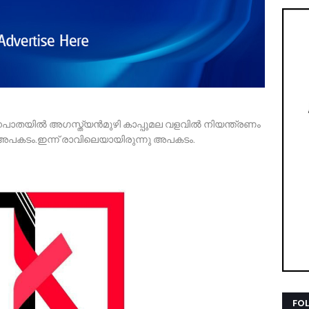
ാനപാതയിൽ അഗസ്ത്യൻമുഴി കാപ്പുമല വളവിൽ നിയന്ത്രണം
ണ് അപകടം.ഇന്ന് രാവിലെയായിരുന്നു അപകടം.
FO