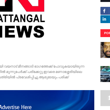
PO
RE
യി വയനാട് മീനങ്ങാടി ഭാഗത്തേക്ക് പോവുകയായിരുന്ന
 മൂന്നുപേർക്ക് പരിക്കേറ്റു.ഇവരെ മണാശ്ശേരിയിലെ
യിൽ പ്രവേശിപ്പിച്ചു.ആരുടേയും പരിക്ക്