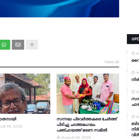
UP
A
വൈറ
View all
TDY
A
നിര
A
സന്
ചാത
A
യാതനായി
സന്നദ്ധ പ്രവർത്തകരെ ചേർത്ത്
ബിര
പിടിച്ചു ചാത്തമംഗലം
ust 06, 2026
നിർ
പഞ്ചായത്ത്‌ ഭരണ സമിതി
വിദ
August 06, 2026