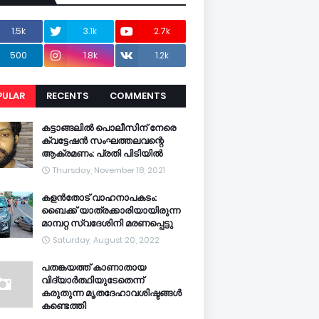
1.5k
3.1k
2.7k
500
1.8k
1.2k
PULAR
RECENTS
COMMENTS
CENTS
കട്ടാങ്ങലിൽ പൊലീസിന് നേരെ
ക്വട്ടേഷൻ സംഘത്തലവന്റെ
ആക്രമണം: പ്രതി പിടിയിൽ
Thursday, November 18, 2021
കളൻതോട് വാഹനാപകടം:
ബൈക്ക് യാത്രക്കാരിയായിരുന്ന
മാമ്പറ്റ സ്വദേശിനി മരണപ്പെട്ടു
Saturday, August 20, 2022
പതങ്കയത്ത് കാണാതായ
വിദ്യാർത്ഥിയുടേതെന്ന്
കരുതുന്ന മൃതദേഹാവശിഷ്ടങ്ങൾ
കണ്ടെത്തി