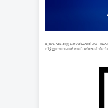
മുക്കം: എടവണ്ണ കൊയിലാണ്ടി സംസ്ഥ
വിട്ട് ഇന്നോവ കാർ താഴ്ചയിലേക്ക് വീ