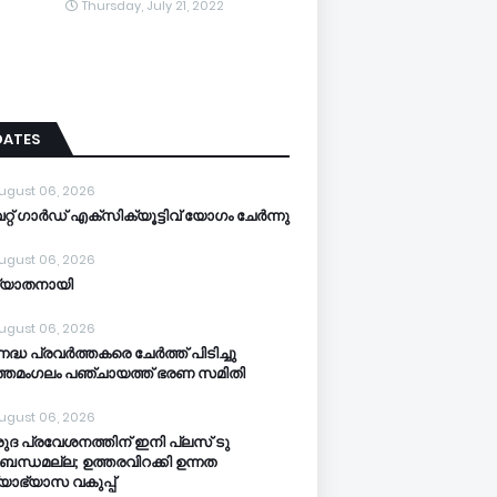
Thursday, July 21, 2022
DATES
ugust 06, 2026
്റ് ഗാർഡ് എക്സിക്യൂട്ടിവ് യോഗം ചേർന്നു
ugust 06, 2026
്യാതനായി
ugust 06, 2026
നദ്ധ പ്രവർത്തകരെ ചേർത്ത് പിടിച്ചു
്തമംഗലം പഞ്ചായത്ത്‌ ഭരണ സമിതി
ugust 06, 2026
ുദ പ്രവേശനത്തിന് ഇനി പ്ലസ് ടു
ബന്ധമല്ല; ഉത്തരവിറക്കി ഉന്നത
്യാഭ്യാസ വകുപ്പ്