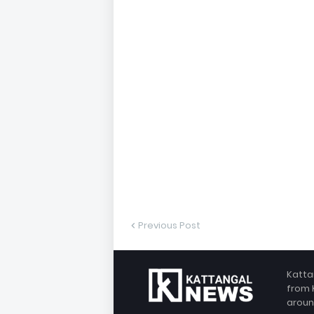
Previous Post
Katta
from 
aroun