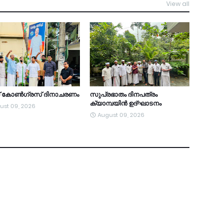
View all
TDY
ത് കോൺഗ്രസ് ദിനാചരണം
സുപ്രഭാതം ദിനപത്രം
ക്യാമ്പയിൻ ഉദ്ഘാടനം
ust 09, 2026
August 09, 2026