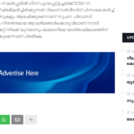
ിപ്പൂരില്‍ നിന്ന് പുറപ്പെട്ട് ഉച്ചയ്ക്ക് 12:50-ന്
മീകരിച്ചിരിക്കുന്നത്. റിയാദ് സർവീസിന് പിന്നാലെ മാർച്ച്‌
വീസുകളും ആരംഭിക്കുമെന്നാണ് സൂചന. പ്രവാസി
 നിരന്തരമായ ആവശ്യങ്ങള്‍ക്കൊടുവിലാണ് സൗദി
്റ് നിരക്ക് കുറയാനും മലബാറിലെ യാത്രാക്ലേശത്തിന്
മെന്നാണ് പ്രതീക്ഷ.
UP
A
നീ
കൊന്
A
യൂത
A
സുപ
A
ദേശ