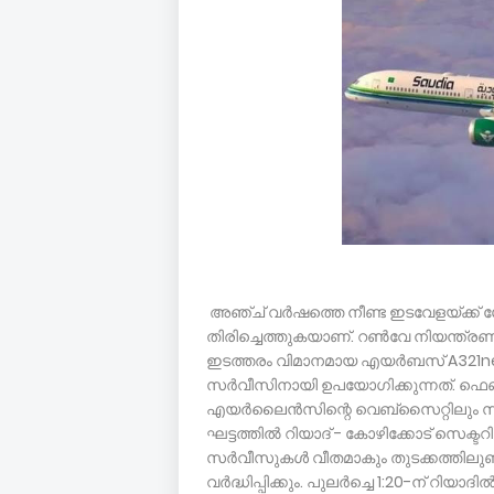
അഞ്ച് വർഷത്തെ നീണ്ട ഇടവേളയ്ക്ക്
തിരിച്ചെത്തുകയാണ്. റണ്‍വേ നിയന്ത്രണങ
ഇടത്തരം വിമാനമായ എയർബസ് A321n
സർവീസിനായി ഉപയോഗിക്കുന്നത്. ഫെബ്
എയർലൈൻസിന്റെ വെബ്‌സൈറ്റിലും സിസ്റ്
ഘട്ടത്തില്‍ റിയാദ് - കോഴിക്കോട് സെക്ടറ
സർവീസുകള്‍ വീതമാകും തുടക്കത്തിലുണ
വർദ്ധിപ്പിക്കും. പുലർച്ചെ 1:20-ന് റിയാദി