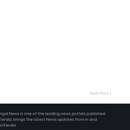
Next Post
ngal News is one of the leading news portals published
Kerala, brings the latest News updates from in and
d Kerala