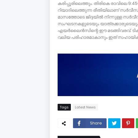
കരിപ്പൂരിലെത്തും. തിരികെ രാവിലെ 9:45-ന് കര
റിയാദിലെത്തുന്ന രീതിയിലാണ് സർവീസ് ക്ര
മാസത്തോടെ ജിദ്ദയില്‍ നിന്നുള്ള സർ
സംഘടനകളുടെയും യാത്രക്കാരുടെയും
എയർലൈൻസിന്റെ ഈ മടങ്ങിവരവ്. ടിക്കറ
വലിയ പരിഹാരമാകാനും ഇത് സഹായിക്കു
Tags
Latest News
Share