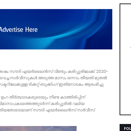
േഷം സൗദി എയർലൈൻസ് വീണ്ടും കരിപ്പൂരിലേക്ക്. 2020-
വെച്ച സർവീസുകള്‍ അടുത്ത മാസം ഒന്നാം തീയതി മുതല്‍
്ടറിലേക്കുള്ള ടിക്കറ്റ് ബുക്കിംഗ് ഇതിനോടകം ആരംഭിച്ചു
 തീർത്ഥാടകരുടെയും നീണ്ട കാത്തിരിപ്പിന്
വിമാനാപകടത്തെത്തുടർന്ന് കരിപ്പൂരില്‍ വലിയ
്പെടുത്തിയതോടെയാണ് സൗദി എയർലൈൻസ് സർവീസ്
FO