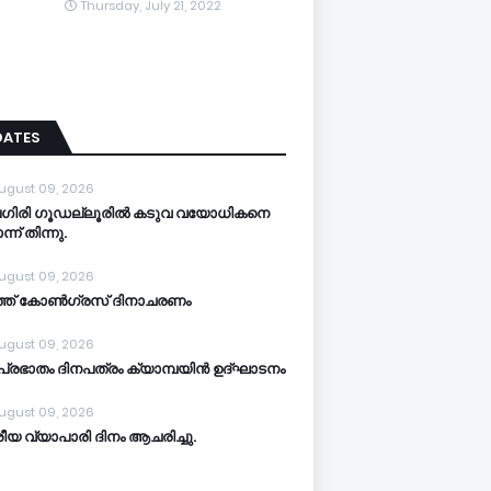
Thursday, July 21, 2022
DATES
ugust 09, 2026
ലഗിരി ഗൂഡല്ലൂരിൽ കടുവ വയോധികനെ
ന് തിന്നു.
ugust 09, 2026
്ത് കോൺഗ്രസ് ദിനാചരണം
ugust 09, 2026
്രഭാതം ദിനപത്രം ക്യാമ്പയിൻ ഉദ്ഘാടനം
ugust 09, 2026
ീയ വ്യാപാരി ദിനം ആചരിച്ചു.