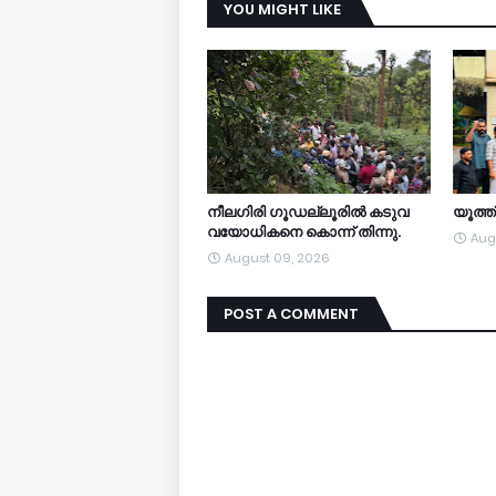
YOU MIGHT LIKE
നീലഗിരി ഗൂഡല്ലൂരിൽ കടുവ
യൂത്
വയോധികനെ കൊന്ന് തിന്നു.
Aug
August 09, 2026
POST A COMMENT