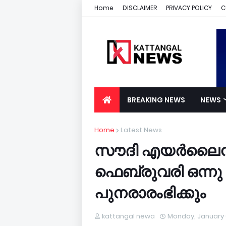
Home
DISCLAIMER
PRIVACY POLICY
C
BREAKING NEWS
NEWS
Home
Latest News
സൗദി എയര്‍ലൈൻസ് 
ഫെബ്രുവരി ഒന്നു 
പുനരാരംഭിക്കും
kattangal newa
Monday, January 