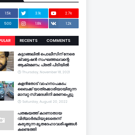
1.5k
3.1k
2.7k
500
1.8k
1.2k
PULAR
RECENTS
COMMENTS
CENTS
കട്ടാങ്ങലിൽ പൊലീസിന് നേരെ
ക്വട്ടേഷൻ സംഘത്തലവന്റെ
ആക്രമണം: പ്രതി പിടിയിൽ
Thursday, November 18, 2021
കളൻതോട് വാഹനാപകടം:
ബൈക്ക് യാത്രക്കാരിയായിരുന്ന
മാമ്പറ്റ സ്വദേശിനി മരണപ്പെട്ടു
Saturday, August 20, 2022
പതങ്കയത്ത് കാണാതായ
വിദ്യാർത്ഥിയുടേതെന്ന്
കരുതുന്ന മൃതദേഹാവശിഷ്ടങ്ങൾ
കണ്ടെത്തി