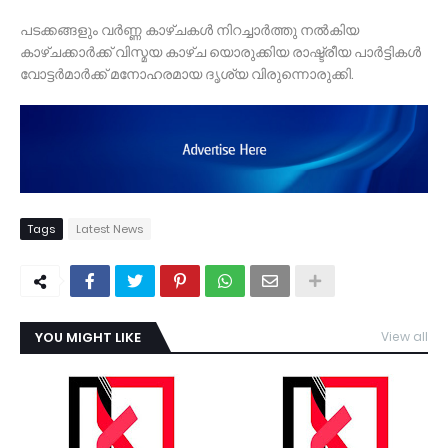
പടക്കങ്ങളും വർണ്ണ കാഴ്ചകൾ നിറച്ചാർത്തു നൽകിയ
കാഴ്ചക്കാർക്ക് വിസ്മയ കാഴ്ച യൊരുക്കിയ രാഷ്ട്രീയ പാർട്ടികൾ
വോട്ടർമാർക്ക് മനോഹരമായ ദൃശ്യ വിരുന്നൊരുക്കി.
Tags
Latest News
YOU MIGHT LIKE
View all
TDY