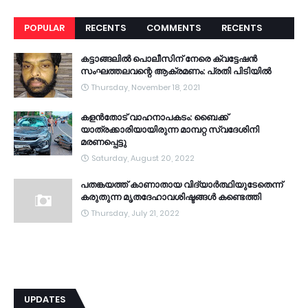
POPULAR
RECENTS
COMMENTS
RECENTS
കട്ടാങ്ങലിൽ പൊലീസിന് നേരെ ക്വട്ടേഷൻ
സംഘത്തലവന്റെ ആക്രമണം: പ്രതി പിടിയിൽ
Thursday, November 18, 2021
കളൻതോട് വാഹനാപകടം: ബൈക്ക്
യാത്രക്കാരിയായിരുന്ന മാമ്പറ്റ സ്വദേശിനി
മരണപ്പെട്ടു
Saturday, August 20, 2022
പതങ്കയത്ത് കാണാതായ വിദ്യാർത്ഥിയുടേതെന്ന്
കരുതുന്ന മൃതദേഹാവശിഷ്ടങ്ങൾ കണ്ടെത്തി
Thursday, July 21, 2022
UPDATES