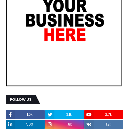
FOLLOW US
1.5k
3.1k
2.7k
500
1.8k
1.2k