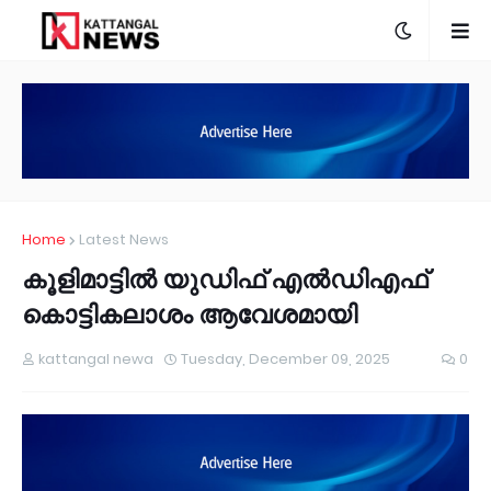
Home
Latest News
കൂളിമാട്ടിൽ യുഡിഫ് എൽഡിഎഫ്
കൊട്ടികലാശം ആവേശമായി
kattangal newa
Tuesday, December 09, 2025
0