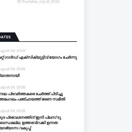
Thursday, July 21, 2022
DATES
ugust 06, 2026
്റ് ഗാർഡ് എക്സിക്യൂട്ടിവ് യോഗം ചേർന്നു
ugust 06, 2026
്യാതനായി
ugust 06, 2026
നദ്ധ പ്രവർത്തകരെ ചേർത്ത് പിടിച്ചു
്തമംഗലം പഞ്ചായത്ത്‌ ഭരണ സമിതി
ugust 06, 2026
ുദ പ്രവേശനത്തിന് ഇനി പ്ലസ് ടു
ബന്ധമല്ല; ഉത്തരവിറക്കി ഉന്നത
്യാഭ്യാസ വകുപ്പ്