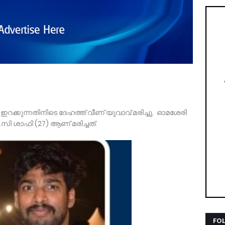
റക്കുന്നതിനിടെ ദേഹത്ത് വീണ് യുവാവ് മരിച്ചു. ഓമശേരി
സി ശാഫി (27) ആണ് മരിച്ചത്.
FO