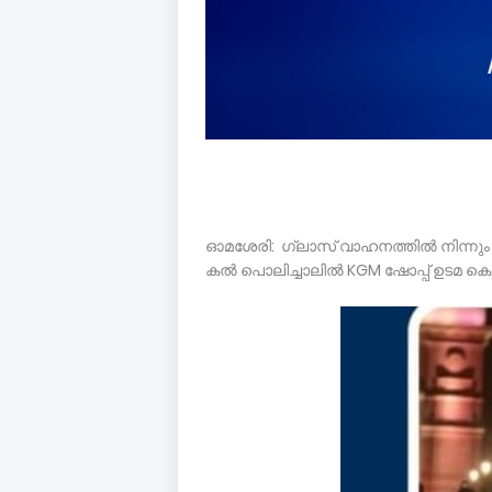
ഓമശേരി: ഗ്ലാസ് വാഹനത്തിൽ നിന്നും ഇ
കൽ പൊലിച്ചാലിൽ KGM ഷോപ്പ് ഉടമ കെ.