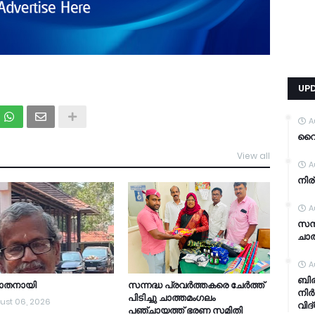
UP
A
വൈറ
View all
TDY
A
നിര
A
സന്
ചാത
A
ബിര
യാതനായി
സന്നദ്ധ പ്രവർത്തകരെ ചേർത്ത്
നിർ
പിടിച്ചു ചാത്തമംഗലം
ust 06, 2026
വിദ
പഞ്ചായത്ത്‌ ഭരണ സമിതി