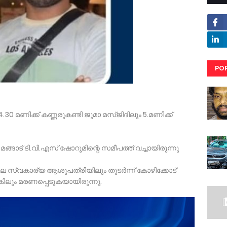
PO
RE
.30 മണിക്ക് കണ്ണരുകണ്ടി ജുമാ മസ്ജിദിലും 5.മണിക്ക്
ങാട് ടി.വി.എസ് ഷോറൂമിന്റെ സമീപത്ത് വച്ചായിരുന്നു
സ്വകാര്യ ആശുപത്രിയിലും തുടർന്ന് കോഴിക്കോട്
കിലും മരണപ്പെടുകയായിരുന്നു.