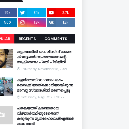
1.5k
3.1k
2.7k
500
1.8k
1.2k
PULAR
RECENTS
COMMENTS
CENTS
കട്ടാങ്ങലിൽ പൊലീസിന് നേരെ
ക്വട്ടേഷൻ സംഘത്തലവന്റെ
ആക്രമണം: പ്രതി പിടിയിൽ
Thursday, November 18, 2021
കളൻതോട് വാഹനാപകടം:
ബൈക്ക് യാത്രക്കാരിയായിരുന്ന
മാമ്പറ്റ സ്വദേശിനി മരണപ്പെട്ടു
Saturday, August 20, 2022
പതങ്കയത്ത് കാണാതായ
വിദ്യാർത്ഥിയുടേതെന്ന്
കരുതുന്ന മൃതദേഹാവശിഷ്ടങ്ങൾ
കണ്ടെത്തി