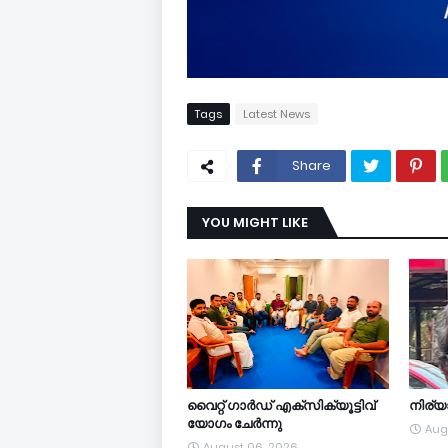
Tags
Latest News
Share
YOU MIGHT LIKE
വൈറ്റ് ഗാർഡ് എക്സിക്യൂട്ടിവ്
നിര്
യോഗം ചേർന്നു
Aug
August 06, 2026