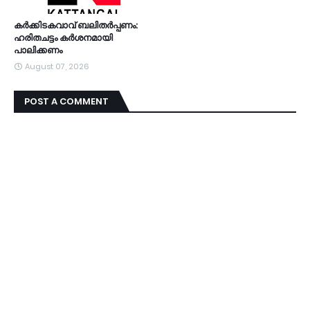
കര്‍ക്കിടകവാവ് ബലിതര്‍പ്പണം:
ഹരിതചട്ടം കര്‍ശനമായി
പാലിക്കണം
August 07, 2026
POST A COMMENT