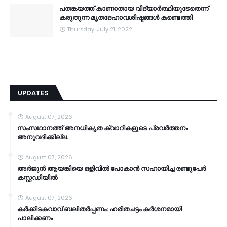
പതങ്കയത്ത് കാണാതായ വിദ്യാർത്ഥിയുടേതെന്ന്
കരുതുന്ന മൃതദേഹാവശിഷ്ടങ്ങൾ കണ്ടെത്തി
Thursday, July 21, 2022
UPDATES
August 07, 2026
സംസഥാനത്ത് അനധികൃത ക്വാറികളുടെ പ്രവര്‍ത്തനം
അനുവദിക്കില്ല.
August 07, 2026
അര്‍ജുന്‍ ആയങ്കിയെ ഒളിവില്‍ പോകാന്‍ സഹായിച്ച രണ്ടുപേര്‍
കസ്റ്റഡിയിൽ
August 07, 2026
കര്‍ക്കിടകവാവ് ബലിതര്‍പ്പണം: ഹരിതചട്ടം കര്‍ശനമായി
പാലിക്കണം