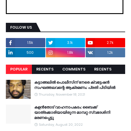
FOLLOW US
1.5k
3.1k
2.7k
500
1.8k
1.2k
POPULAR
RECENTS
COMMENTS
RECENTS
കട്ടാങ്ങലിൽ പൊലീസിന് നേരെ ക്വട്ടേഷൻ
സംഘത്തലവന്റെ ആക്രമണം: പ്രതി പിടിയിൽ
Thursday, November 18, 2021
കളൻതോട് വാഹനാപകടം: ബൈക്ക്
യാത്രക്കാരിയായിരുന്ന മാമ്പറ്റ സ്വദേശിനി
മരണപ്പെട്ടു
Saturday, August 20, 2022