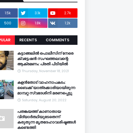
1.5k
3.1k
2.7k
500
1.8k
1.2k
PULAR
RECENTS
COMMENTS
CENTS
കട്ടാങ്ങലിൽ പൊലീസിന് നേരെ
ക്വട്ടേഷൻ സംഘത്തലവന്റെ
ആക്രമണം: പ്രതി പിടിയിൽ
Thursday, November 18, 2021
കളൻതോട് വാഹനാപകടം:
ബൈക്ക് യാത്രക്കാരിയായിരുന്ന
മാമ്പറ്റ സ്വദേശിനി മരണപ്പെട്ടു
Saturday, August 20, 2022
പതങ്കയത്ത് കാണാതായ
വിദ്യാർത്ഥിയുടേതെന്ന്
കരുതുന്ന മൃതദേഹാവശിഷ്ടങ്ങൾ
കണ്ടെത്തി