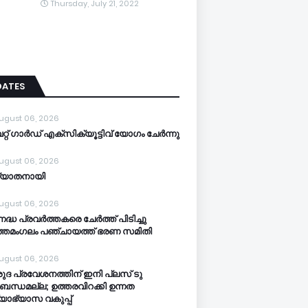
Thursday, July 21, 2022
DATES
ugust 06, 2026
്റ് ഗാർഡ് എക്സിക്യൂട്ടിവ് യോഗം ചേർന്നു
ugust 06, 2026
്യാതനായി
ugust 06, 2026
നദ്ധ പ്രവർത്തകരെ ചേർത്ത് പിടിച്ചു
്തമംഗലം പഞ്ചായത്ത്‌ ഭരണ സമിതി
ugust 06, 2026
ുദ പ്രവേശനത്തിന് ഇനി പ്ലസ് ടു
ബന്ധമല്ല; ഉത്തരവിറക്കി ഉന്നത
്യാഭ്യാസ വകുപ്പ്