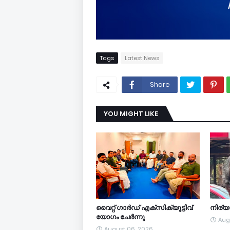
Tags
Latest News
Share
YOU MIGHT LIKE
വൈറ്റ് ഗാർഡ് എക്സിക്യൂട്ടിവ്
നിര്
യോഗം ചേർന്നു
Aug
August 06, 2026