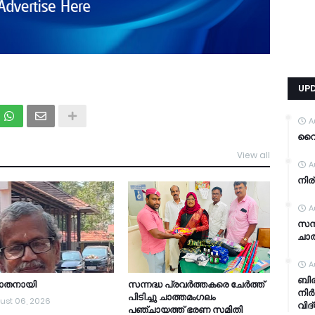
UP
A
വൈറ
View all
TDY
A
നിര
A
സന്
ചാത
A
ബിര
യാതനായി
സന്നദ്ധ പ്രവർത്തകരെ ചേർത്ത്
നിർ
പിടിച്ചു ചാത്തമംഗലം
ust 06, 2026
വിദ
പഞ്ചായത്ത്‌ ഭരണ സമിതി