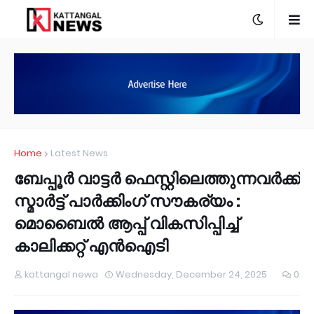
Home
Latest News
ബേപ്പൂർ വാട്ടർ ഫെസ്റ്റിലെത്തുന്നവർക്ക്
സ്മാർട്ട്‌ പാർക്കിംഗ് സൗകര്യം :
മൊബൈൽ ആപ്പ് വികസിപ്പിച്ച്
കാലിക്കറ്റ് എൻഐടി
kattangal newa
Wednesday, December 24, 2025
0