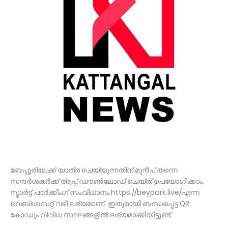
ബേപ്പൂരിലേക്ക് യാത്ര ചെയ്യുന്നതിന് മുൻപ് തന്നെ
സന്ദർശകർക്ക് ആപ്പ് ഡൗൺലോഡ് ചെയ്ത് ഉപയോഗിക്കാം.
സ്മാർട്ട് പാർക്കിംഗ് സംവിധാനം https://beypark.live/എന്ന
വെബ്സൈറ്റ് വഴി ലഭ്യമാണ്. ഇതുമായി ബന്ധപ്പെട്ട QR
കോഡും വിവിധ സ്ഥലങ്ങളിൽ ലഭ്യമാക്കിയിട്ടുണ്ട്.