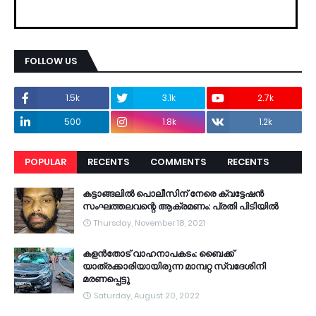
FOLLOW US
1.5k
3.1k
2.7k
500
1.8k
1.2k
POPULAR
RECENTS
COMMENTS
RECENTS
കട്ടാങ്ങലിൽ പൊലീസിന് നേരെ ക്വട്ടേഷൻ
സംഘത്തലവന്റെ ആക്രമണം: പ്രതി പിടിയിൽ
Thursday, November 18, 2021
കളൻതോട് വാഹനാപകടം: ബൈക്ക്
യാത്രക്കാരിയായിരുന്ന മാമ്പറ്റ സ്വദേശിനി
മരണപ്പെട്ടു
Saturday, August 20, 2022