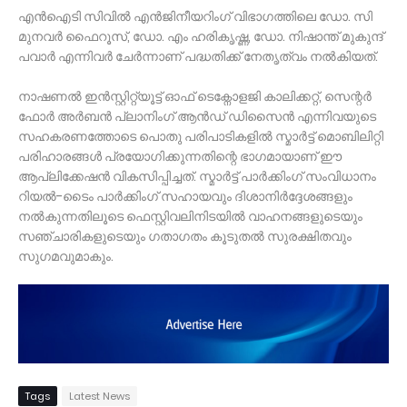
എൻഐടി സിവിൽ എൻജിനീയറിംഗ് വിഭാഗത്തിലെ ഡോ. സി
മുനവർ ഫൈറൂസ്, ഡോ. എം ഹരികൃഷ്ണ, ഡോ. നിഷാന്ത് മുകുന്ദ്
പവാർ എന്നിവർ ചേർന്നാണ് പദ്ധതിക്ക് നേതൃത്വം നൽകിയത്.
നാഷണൽ ഇൻസ്റ്റിറ്റ്യൂട്ട് ഓഫ് ടെക്നോളജി കാലിക്കറ്റ്, സെന്റർ
ഫോർ അർബൻ പ്ലാനിംഗ് ആൻഡ് ഡിസൈൻ എന്നിവയുടെ
സഹകരണത്തോടെ പൊതു പരിപാടികളിൽ സ്മാർട്ട് മൊബിലിറ്റി
പരിഹാരങ്ങൾ പ്രയോഗിക്കുന്നതിന്റെ ഭാഗമായാണ് ഈ
ആപ്ലിക്കേഷൻ വികസിപ്പിച്ചത്. സ്മാർട്ട് പാർക്കിംഗ് സംവിധാനം
റിയൽ-ടൈം പാർക്കിംഗ് സഹായവും ദിശാനിർദ്ദേശങ്ങളും
നൽകുന്നതിലൂടെ ഫെസ്റ്റിവലിനിടയിൽ വാഹനങ്ങളുടെയും
സഞ്ചാരികളുടെയും ഗതാഗതം കൂടുതൽ സുരക്ഷിതവും
സുഗമവുമാകും.
Tags
Latest News