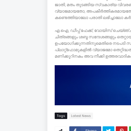
ജാതി, മതം തുടങ്ങിയ സ്വകാര്യ വിവരങ്ങ
വ്യാജമായതോ, അപകീർത്തികരമായതോ
കണ്ടെത്തിയാലോ പരാതി ലഭിച്ചാലോ കർ
എ.ഐ, ഡീപ്പ് ഫേക്ക്, വോയിസ് ചെയ്ഞ്
ചിത്രങ്ങളും ശബ്ദ സന്ദേശങ്ങളും തെറ്
ഉപയോഗിക്കുന്നതിനുമെതിരെ നടപടി സ്
പ്ലാറ്റ്ഫോമുകളിൽ വ്യാജമോ തെറ്റിദ്ധര
മണിക്കൂറിനകം അവ നീക്കി ഉത്തരവാദികൾ
Tags
Latest News
Share