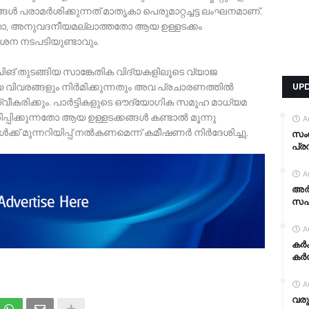
ൾ പരാമർശിക്കുന്നത് മാതൃകാ പെരുമാറ്റച്ചട്ട ലംഘനമാണ്.
, അനുവദനീയമല്ലാത്തതോ ആയ ഉള്ളടക്കം
ശന നടപടിയുണ്ടാവും.
ചിങ് തുടങ്ങിയ സാങ്കേതിക വിദ്യകളിലൂടെ വ്യാജ
റായ വിവരങ്ങളും നിർമിക്കുന്നതും അവ പ്രചാരണത്തിൽ
UP
വീകരിക്കും. പാർട്ടികളുടെ ഔദ്യോഗിക സമൂഹ മാധ്യമ
ിപ്പിക്കുന്നതോ ആയ ഉള്ളടക്കങ്ങൾ കണ്ടാൽ മൂന്നു
A
ക്ക് മുന്നറിയിപ്പ് നൽകണമെന്ന് കമീഷണർ നിർദേശിച്ചു.
സം
പ്ര
A
അര്
സഹാ
A
കര്
കര്
A
വരു