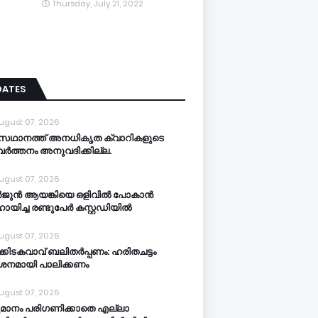
Thursday, July 21, 2022
DATES
ugust 07, 2026
സഥാനത്ത് അനധികൃത ക്വാറികളുടെ
വര്‍ത്തനം അനുവദിക്കില്ല.
ugust 07, 2026
‍ജുന്‍ ആയങ്കിയെ ഒളിവില്‍ പോകാന്‍
യിച്ച രണ്ടുപേര്‍ കസ്റ്റഡിയിൽ
ugust 07, 2026
‍ക്കിടകവാവ് ബലിതര്‍പ്പണം: ഹരിതചട്ടം
‍ശനമായി പാലിക്കണം
ugust 07, 2026
മാനം പരിഗണിക്കാതെ എല്ലാ