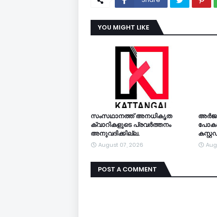
YOU MIGHT LIKE
സംസഥാനത്ത് അനധികൃത
അര്‍ജ
ക്വാറികളുടെ പ്രവര്‍ത്തനം
പോകാന
അനുവദിക്കില്ല.
കസ്റ്
August 07, 2026
Aug
POST A COMMENT