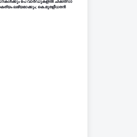
ികൾക്കും പേ വാർഡുകളിൽ ചികിത്സാ
ര്യം ലഭ്യമാക്കും; കെ.മുരളീധരൻ