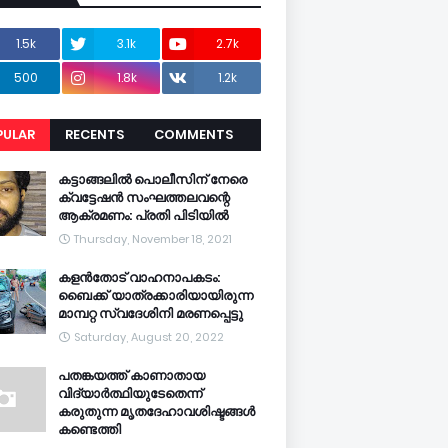
1.5k
3.1k
2.7k
500
1.8k
1.2k
PULAR
RECENTS
COMMENTS
CENTS
കട്ടാങ്ങലിൽ പൊലീസിന് നേരെ
ക്വട്ടേഷൻ സംഘത്തലവന്റെ
ആക്രമണം: പ്രതി പിടിയിൽ
Thursday, November 18, 2021
കളൻതോട് വാഹനാപകടം:
ബൈക്ക് യാത്രക്കാരിയായിരുന്ന
മാമ്പറ്റ സ്വദേശിനി മരണപ്പെട്ടു
Saturday, August 20, 2022
പതങ്കയത്ത് കാണാതായ
വിദ്യാർത്ഥിയുടേതെന്ന്
കരുതുന്ന മൃതദേഹാവശിഷ്ടങ്ങൾ
കണ്ടെത്തി