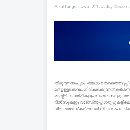
kattangal newa
Tuesday, Decemb
തിരുവനന്തപുരം: തദ്ദേശ തെരഞ്ഞെടുപ
മറ്റ് ഉള്ളടക്കവും നിരീക്ഷിക്കുന്നത് 
രാഷ്ട്രീയ പാർട്ടികളും സംഘടനകളും
റീൽസുകളും വാട്സ്ആപ്പ് ഗ്രൂപ്പുകളി
വിഭാഗത്തിന് കമീഷണർ നിർദേശം നൽക