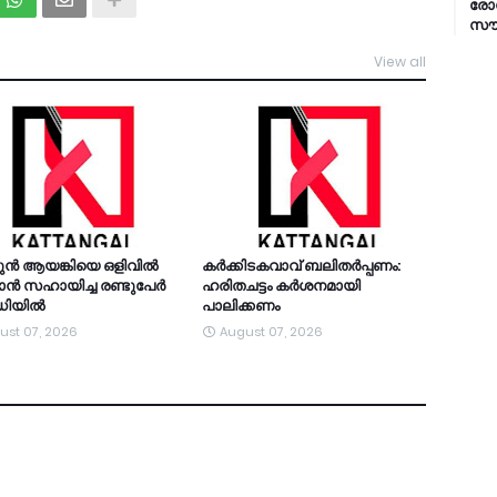
രോഗ
സൗക
View all
TDY
ുന്‍ ആയങ്കിയെ ഒളിവില്‍
കര്‍ക്കിടകവാവ് ബലിതര്‍പ്പണം:
്‍ സഹായിച്ച രണ്ടുപേര്‍
ഹരിതചട്ടം കര്‍ശനമായി
റഡിയിൽ
പാലിക്കണം
ust 07, 2026
August 07, 2026