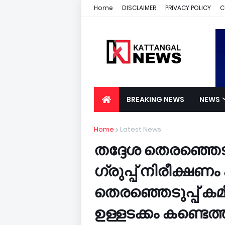
Home
DISCLAIMER
PRIVACY POLICY
C
BREAKING NEWS
NEWS
Home
Latest News
തദ്ദേശ തെരഞ്ഞെടുപ
ഗ്രുപ്പ് നിരീക്ഷണ
തെരഞ്ഞെടുപ്പ് 
ഉള്ളടക്കം കണ്ട