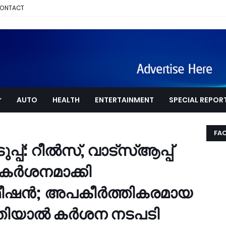
ONTACT
AUTO
HEALTH
ENTERTAINMENT
SPECIAL REPOR
FA
്പ്: റീൽസ്, വാട്സ്ആപ്പ്
ം കർശനമാക്കി
കമീഷൻ; അപകീർത്തികരമായ
െത്തിയാൽ കർശന നടപടി