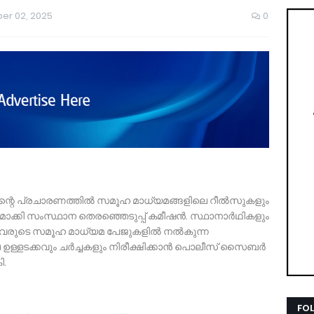
er 02, 2025
0
്പിന്റെ പ്രചാരണത്തിൽ സമൂഹ മാധ്യമങ്ങളിലെ റീൽസുകളും
കർശനമാക്കി സംസ്ഥാന തെരഞ്ഞെടുപ്പ് കമീഷൻ. സ്ഥാനാർഥികളും
 അവരുടെ സമൂഹ മാധ്യമ പേജുകളിൽ നൽകുന്ന
ലെ ഉള്ളടക്കവും ചർച്ചകളും നിരീക്ഷിക്കാൻ പൊലീസ് സൈബർ
ി.
FO