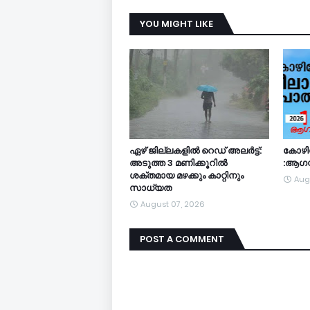
YOU MIGHT LIKE
ഏഴ് ജില്ലകളില്‍ റെഡ് അലര്‍ട്ട്:
കോഴിക
അടുത്ത 3 മണിക്കൂറിൽ
:ആഗസ്
ശക്തമായ മഴക്കും കാറ്റിനും
Aug
സാധ്യത
August 07, 2026
POST A COMMENT