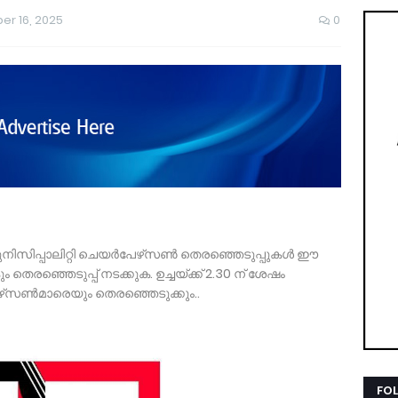
r 16, 2025
0
ുനിസിപ്പാലിറ്റി ചെയര്‍പേഴ്‌സണ്‍ തെരഞ്ഞെടുപ്പുകള്‍ ഈ
 തെരഞ്ഞെടുപ്പ് നടക്കുക. ഉച്ചയ്ക്ക് 2.30 ന് ശേഷം
േഴ്‌സണ്‍മാരെയും തെരഞ്ഞെടുക്കും..
FO