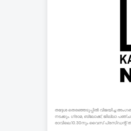
തദ്ദേശ തെരഞ്ഞടുപ്പില്‍ വിജയിച്ച അ
നടക്കും. ഗ്രാമ, ബ്ലോക്ക്, ജില്ലാ പഞ്ച
രാവിലെ 10.30നും വൈസ് പ്രസിഡന്റ് തിരഞ