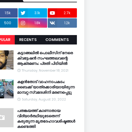
1.5k
3.1k
2.7k
500
1.8k
1.2k
PULAR
RECENTS
COMMENTS
CENTS
കട്ടാങ്ങലിൽ പൊലീസിന് നേരെ
ക്വട്ടേഷൻ സംഘത്തലവന്റെ
ആക്രമണം: പ്രതി പിടിയിൽ
Thursday, November 18, 2021
കളൻതോട് വാഹനാപകടം:
ബൈക്ക് യാത്രക്കാരിയായിരുന്ന
മാമ്പറ്റ സ്വദേശിനി മരണപ്പെട്ടു
Saturday, August 20, 2022
പതങ്കയത്ത് കാണാതായ
വിദ്യാർത്ഥിയുടേതെന്ന്
കരുതുന്ന മൃതദേഹാവശിഷ്ടങ്ങൾ
കണ്ടെത്തി