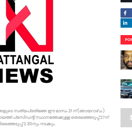
PO
RE
ംഗങ്ങളുടെ സത്യപ്രതിജ്ഞ ഈ മാസം 21 ന് (ഞായറാഴ്ച )
ായത്ത് പ്രസിഡന്റ് സ്ഥാനത്തേക്കുള്ള തെരഞ്ഞെടുപ്പ് 27ന്
്ഞെടുപ്പ് 2.30നും നടക്കും..