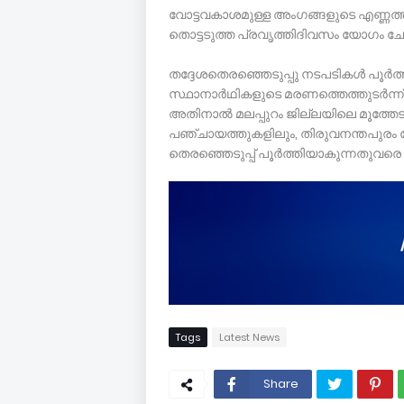
വോട്ടവകാശമുള്ള അംഗങ്ങളുടെ എണ്ണത്തിന
തൊട്ടടുത്ത പ്രവൃത്തിദിവസം യോഗം ചേര
തദ്ദേശതെരഞ്ഞെടുപ്പു നടപടികൾ പൂർത്തി
സ്ഥാനാർഥികളുടെ മരണത്തെത്തുടർന്ന് മൂ
അതിനാല്‍ മലപ്പുറം ജില്ലയിലെ മൂത്തേ
പഞ്ചായത്തുകളിലും, തിരുവനന്തപുരം ക
തെരഞ്ഞെടുപ്പ് പൂര്‍ത്തിയാകുന്നതുവരെ മ
Tags
Latest News
Share