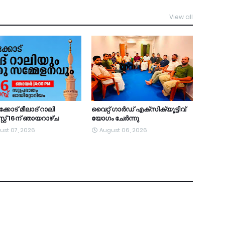
View all
TDY
്കോട് മീലാദ് റാലി
വൈറ്റ് ഗാർഡ് എക്സിക്യൂട്ടിവ്
റ്റ് 16ന് ഞായറാഴ്ച
യോഗം ചേർന്നു
ust 07, 2026
August 06, 2026