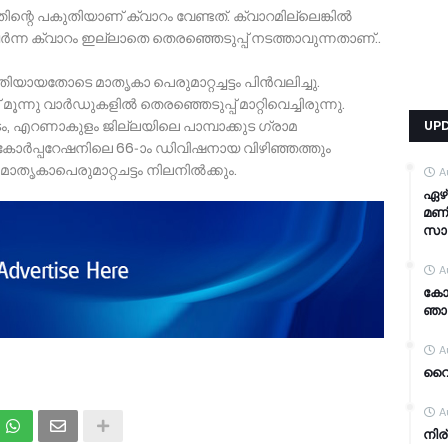
്റെ പകുതിയാണ് ക്വാറം വേണ്ടത്. ക്വാറമില്ലെങ്കില്‍
്‍ന്ന ക്വാറം ഇല്ലാതെ തെരഞ്ഞെടുപ്പ് നടത്താവുന്നതാണ്..
യായതോടെ മാതൃകാ പെരുമാറ്റച്ചട്ടം പിന്‍വലിച്ചു.
ന്നു വാർഡുകളിൽ തെരഞ്ഞെടുപ്പ് മാറ്റിവെച്ചിരുന്നു.
ടം, എറണാകുളം ജില്ലയിലെ പാമ്പാക്കുട ഗ്രാമ
UP
ോര്‍പ്പറേഷനിലെ 66-ാം ഡിവിഷനായ വിഴിഞ്ഞത്തും
ാതൃകാപെരുമാറ്റചട്ടം നിലനില്‍ക്കും.
A
ഏഴ്
മണി
സാ
A
കോഴ
ഞാ
A
വൈറ
A
നിര