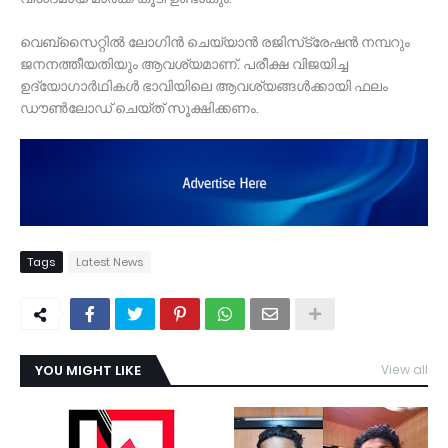
വെബ്‌സൈറ്റില്‍ ലോഗിന്‍ ചെയ്യാന്‍ രജിസ്‌ട്രേഷന്‍ നമ്പറും
ജനനത്തീയതിയും ആവശ്യമാണ്. പരീക്ഷ വിജയിച്ച
ഉദ്യോഗാര്‍ഥികള്‍ ഭാവിയിലെ ആവശ്യങ്ങള്‍ക്കായി ഫലം
ഡൗണ്‍ലോഡ് ചെയ്ത് സൂക്ഷിക്കണം.
Tags
Latest News
YOU MIGHT LIKE
View all
TDY