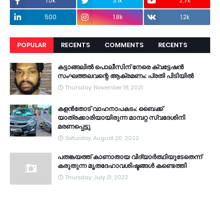
1.5k
3.1k
2.7k
500
1.8k
1.2k
POPULAR
RECENTS
COMMENTS
RECENTS
കട്ടാങ്ങലിൽ പൊലീസിന് നേരെ ക്വട്ടേഷൻ
സംഘത്തലവന്റെ ആക്രമണം: പ്രതി പിടിയിൽ
Thursday, November 18, 2021
കളൻതോട് വാഹനാപകടം: ബൈക്ക്
യാത്രക്കാരിയായിരുന്ന മാമ്പറ്റ സ്വദേശിനി
മരണപ്പെട്ടു
Saturday, August 20, 2022
പതങ്കയത്ത് കാണാതായ വിദ്യാർത്ഥിയുടേതെന്ന്
കരുതുന്ന മൃതദേഹാവശിഷ്ടങ്ങൾ കണ്ടെത്തി
Thursday, July 21, 2022