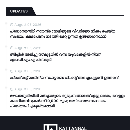
UPDATES
August 05, 2026
പ്രധാനമന്ത്രി നരേന്ദ്ര മോദിയുടെ വീഡിയോ നീക്കം ചെയ്ത
സംഭവം; ക്ഷമാപണം നടത്തി മെറ്റ ഉന്നത ഉദ്യോഗസ്ഥന്‍
August 05, 2026
ട്രിപ്പിള്‍ അടിച്ചു സ്‌കൂട്ടറില്‍ വന്ന യുവാക്കളില്‍ നിന്ന്
എം.ഡി.എം.എ പിടികൂടി
August 05, 2026
ഫ്രഷ് കട്ട് മാലിന്യ സംസ്കരണ പ്ലാന്റ് അടച്ചുപൂട്ടാൻ ഉത്തരവ്
August 05, 2026
മഴക്കെടുതിയിൽ മരിച്ചവരുടെ കുടുംബങ്ങൾക്ക് എട്ടു ലക്ഷം; വെള്ളം
കയറിയ വീടുകൾക്ക് 10,000 രൂപ; അടിയന്തര സഹായം
പ്രഖ്യാപിച്ച് മുഖ്യമന്ത്രി