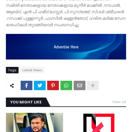
സമിതി നേതാക്കളായ നേതാക്കളായ മുനീർ മാക്കിൽ ,നൗഫൽ,
ആബിദ്, എൻ പി ഹമീദ് മാസ്റ്റർ, പി.നുസ്രത്ത്, സി.ബി ശ്രീധരൻ
,റസാക്ക് പുള്ളന്നൂർ ,ഫാസിൽ കള്ളൻതോട്, ഹരിത കർമ്മ സേന
ഭാരഹികൾ തുടങ്ങിയവർ സംബന്ധിച്ചു
Tags
Latest News
YOU MIGHT LIKE
View all
TDY