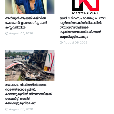
അർജുൻ ആയങ്കി ഒളിവിൽ
ഇനി 8 ദിവസം മാത്രം; e-KYC
പോകാൻ ഉപയോഗിച്ച കാർ
പൂര്‍ത്തിയാക്കിയില്ലെങ്കില്‍
കസ്റ്റഡിയിൽ
ഗ്യാസ് സിലിണ്ടര്‍
കൃത്യസമയത്ത് ലഭിക്കാന്‍
August 08, 2026
ബുദ്ധിമുട്ടിയേക്കും
August 08, 2026
അപകടം വിശ്രമമില്ലാത്ത
ഓട്ടത്തിനൊടുവിൽ;
മൈസൂരുവിൽ നിന്നെത്തിയത്
വൈകീട്ട്, രാത്രി
ബെംഗളൂരുവിലേക്ക്
August 08, 2026