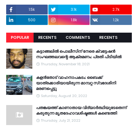
1.5k
3.1k
2.7k
500
1.8k
1.2k
POPULAR
RECENTS
COMMENTS
RECENTS
കട്ടാങ്ങലിൽ പൊലീസിന് നേരെ ക്വട്ടേഷൻ
സംഘത്തലവന്റെ ആക്രമണം: പ്രതി പിടിയിൽ
Thursday, November 18, 2021
കളൻതോട് വാഹനാപകടം: ബൈക്ക്
യാത്രക്കാരിയായിരുന്ന മാമ്പറ്റ സ്വദേശിനി
മരണപ്പെട്ടു
Saturday, August 20, 2022
പതങ്കയത്ത് കാണാതായ വിദ്യാർത്ഥിയുടേതെന്ന്
കരുതുന്ന മൃതദേഹാവശിഷ്ടങ്ങൾ കണ്ടെത്തി
Thursday, July 21, 2022