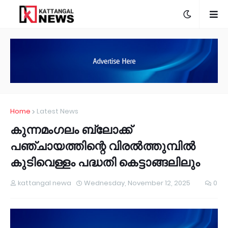
Home
Latest News
കുന്നമംഗലം ബ്ലോക്ക്
പഞ്ചായത്തിന്റെ വിരൽത്തുമ്പിൽ
കുടിവെള്ളം പദ്ധതി കെട്ടാങ്ങലിലും
kattangal newa
Wednesday, November 12, 2025
0