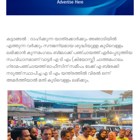
കട്ടാങ്ങൽ : ദാഹിക്കുന്ന യാത്രക്കാർക്കും അങ്ങാടിയിൽ
എത്തുന്ന വർക്കും സൗജന്യമായ ശുദ്ധിയുള്ള കുടിവെള്ളം
ലഭിക്കാൻ കുന്നമംഗലം ബ്ലോക്ക് പഞ്ചായത്ത് ഏർപ്പെടുത്തിയ
സംവിധാനമാണ് വാട്ടർ എ ടി എം (കിയോസ്ക്) ചാത്തമംഗലം
ഗ്രാമപഞ്ചായത്ത് ഓഫീസിന് സമീപം ടേക്ക് എ ബ്രേക്കി
നടുത്ത് സ്ഥാപിച്ച എ ടി എം യന്ത്രത്തിൽ വിരൽ ഒന്ന്
അമർത്തിയാൽ മതി കുടിവെള്ളം ലഭിക്കും,