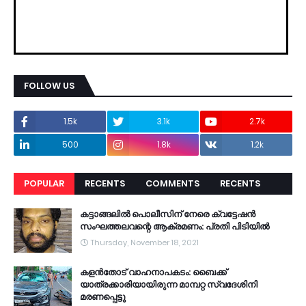
FOLLOW US
1.5k
3.1k
2.7k
500
1.8k
1.2k
POPULAR
RECENTS
COMMENTS
RECENTS
കട്ടാങ്ങലിൽ പൊലീസിന് നേരെ ക്വട്ടേഷൻ
സംഘത്തലവന്റെ ആക്രമണം: പ്രതി പിടിയിൽ
Thursday, November 18, 2021
കളൻതോട് വാഹനാപകടം: ബൈക്ക്
യാത്രക്കാരിയായിരുന്ന മാമ്പറ്റ സ്വദേശിനി
മരണപ്പെട്ടു