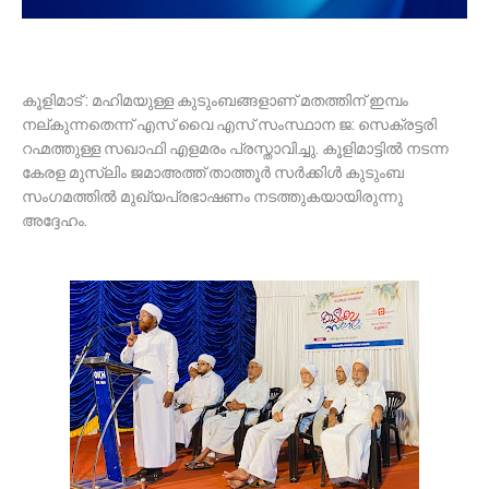
കൂളിമാട് : മഹിമയുള്ള കുടുംബങ്ങളാണ് മതത്തിന് ഇമ്പം
നല്കുന്നതെന്ന് എസ് വൈ എസ് സംസ്ഥാന ജ: സെക്രട്ടരി
റഹ്മത്തുള്ള സഖാഫി എളമരം പ്രസ്താവിച്ചു. കൂളിമാട്ടിൽ നടന്ന
കേരള മുസ്ലിം ജമാഅത്ത് താത്തൂർ സർക്കിൾ കുടുംബ
സംഗമത്തിൽ മുഖ്യപ്രഭാഷണം നടത്തുകയായിരുന്നു
അദ്ദേഹം.