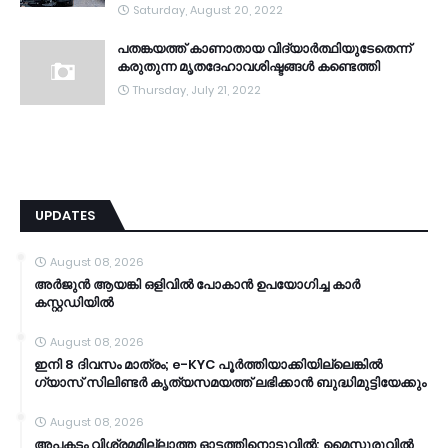
Saturday, August 20, 2022
പതങ്കയത്ത് കാണാതായ വിദ്യാർത്ഥിയുടേതെന്ന്
കരുതുന്ന മൃതദേഹാവശിഷ്ടങ്ങൾ കണ്ടെത്തി
Thursday, July 21, 2022
UPDATES
August 08, 2026
അർജുൻ ആയങ്കി ഒളിവിൽ പോകാൻ ഉപയോഗിച്ച കാർ
കസ്റ്റഡിയിൽ
August 08, 2026
ഇനി 8 ദിവസം മാത്രം; e-KYC പൂര്‍ത്തിയാക്കിയില്ലെങ്കില്‍
ഗ്യാസ് സിലിണ്ടര്‍ കൃത്യസമയത്ത് ലഭിക്കാന്‍ ബുദ്ധിമുട്ടിയേക്കും
August 08, 2026
അപകടം വിശ്രമമില്ലാത്ത ഓട്ടത്തിനൊടുവിൽ; മൈസൂരുവിൽ