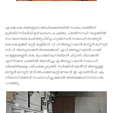
എ ജെ കെ തങ്ങളുടെ അധ്യക്ഷതയിൽ സ്ഥലം ഖത്തീബ്
മുർശിദ് സിദ്ധീഖി ഉദ്ഘാടനം ചെയ്തു. പ്രതിസന്ധി ഘട്ടത്തിൽ
സംഘടനയെ ചേർത്തുപിടിച്ച ഹുസൈൻ സഖാഫി താത്തൂർ,
കെ.കെ.ഉമ്മർ കുട്ടി കൂളിമാട്, പി.പി.അബ്ദുറഹ്മാൻ മാസ്റ്റർ മുന്നൂര്,
സി.പി. അബൂബക്കർ അരയങ്കോട്, എപി അബ്ദുറഹ്മാൻ ഹാജി
വെള്ളലശ്ശേരി, കെ. മുഹമ്മദ് മുസ്ല്യാർ ചിറ്റാരി പിലാക്കൽ
എന്നിവരെ ചടങ്ങിൽ ആദരിച്ചു.എ.അബ്ദുറഹ്മാൻ സഖാഫി
വ്യക്തികളെ പരിചയപ്പെടുത്തി. സർക്കിൾ മെൻ്റർ അബ്ദുള്ള
മാസ്റ്റർ മാവൂർ,വി.ടി.അഹമ്മദ് കുട്ടി മൗലവി, ഇ എ ലത്വീഫ്, എം
നിയാസ് തങ്ങൾ സംബന്ധിച്ചു.ജമാൽ അരയങ്കോട് സ്വാഗതം
പറഞ്ഞു.