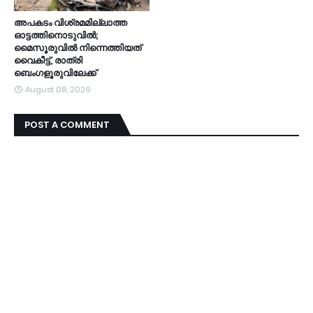
അപകടം വിശ്രമമില്ലാത്ത
ഓട്ടത്തിനൊടുവിൽ;
മൈസൂരുവിൽ നിന്നെത്തിയത്
വൈകീട്ട്, രാത്രി
ബെംഗളൂരുവിലേക്ക്
August 08, 2026
POST A COMMENT