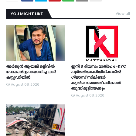
YOU MIGHT LIKE
View all
TDY
അർജുൻ ആയങ്കി ഒളിവിൽ
ഇനി 8 ദിവസം മാത്രം; e-KYC
പോകാൻ ഉപയോഗിച്ച കാർ
പൂര്‍ത്തിയാക്കിയില്ലെങ്കില്‍
കസ്റ്റഡിയിൽ
ഗ്യാസ് സിലിണ്ടര്‍
കൃത്യസമയത്ത് ലഭിക്കാന്‍
August 08, 2026
ബുദ്ധിമുട്ടിയേക്കും
August 08, 2026