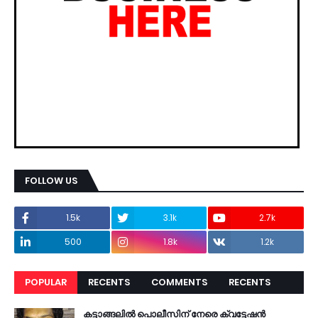
FOLLOW US
1.5k
3.1k
2.7k
500
1.8k
1.2k
POPULAR
RECENTS
COMMENTS
RECENTS
കട്ടാങ്ങലിൽ പൊലീസിന് നേരെ ക്വട്ടേഷൻ