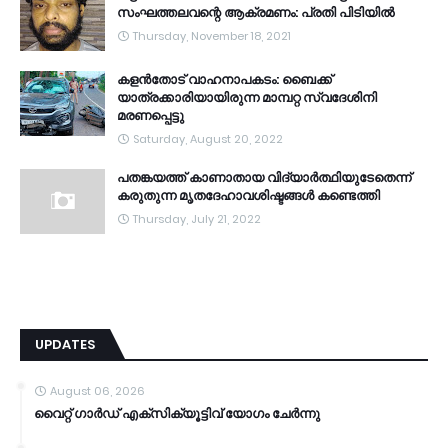
സംഘത്തലവന്റെ ആക്രമണം: പ്രതി പിടിയിൽ
Thursday, November 18, 2021
കളൻതോട് വാഹനാപകടം: ബൈക്ക്
യാത്രക്കാരിയായിരുന്ന മാമ്പറ്റ സ്വദേശിനി
മരണപ്പെട്ടു
Saturday, August 20, 2022
പതങ്കയത്ത് കാണാതായ വിദ്യാർത്ഥിയുടേതെന്ന്
കരുതുന്ന മൃതദേഹാവശിഷ്ടങ്ങൾ കണ്ടെത്തി
Thursday, July 21, 2022
UPDATES
August 06, 2026
വൈറ്റ് ഗാർഡ് എക്സിക്യൂട്ടിവ് യോഗം ചേർന്നു