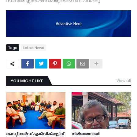
സംസാരിച്ചു.റോഷൻ പെരുവയൽ നന്ദി പറഞ്ഞു.
Tags
Latest News
YOU MIGHT LIKE
View all
TDY
വൈറ്റ് ഗാർഡ് എക്സിക്യൂട്ടിവ്
നിര്യാതനായി