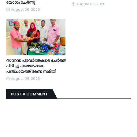
യോഗം ചേർന്നു
August 06, 2026
August 06, 2026
സന്നദ്ധ പ്രവർത്തകരെ ചേർത്ത്
പിടിച്ചു ചാത്തമംഗലം
പഞ്ചായത്ത്‌ ഭരണ സമിതി
August 06, 2026
POST A COMMENT