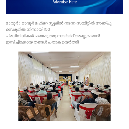
മാവൂർ : മാവൂർ മഹ്ളറ സ്കൂളിൽ നടന്ന സമ്മിറ്റിൽ അഞ്ചു
സെക്ടറിൽ നിന്നായി 150
പ്രധിനിധികൾ പങ്കെടുത്തു.സയ്യിദ് അബ്ദുറഹ്മാൻ
ഇമ്പിച്ചിക്കോയ തങ്ങൾ പതാക ഉയർത്തി.