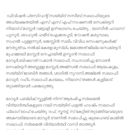
ഡിവിഷൻ പ്രസിഡന്റ്‌ സയ്യിദ് നസീബ് സഖാഫിയുടെ
അധ്യക്ഷതയിൽ എസ് എസ് എഫ് നാഷണൽ സെക്രട്ടറി
നിയാസ് മാസ്റ്റർ വട്ടോളി ഉദ്ഘാടനം ചെയ്തു. , യാസീൻ ഫവാസ്
പൂനൂർ, ശാഹുൽ ഹമീദ് ഐക്കരപ്പടി, റോഷൻ കരുമ്പാല,
സഹൽ പുള്ളന്നൂർ, ജെസ്സിൻ സലീം വിവിധ സെഷനുകൾക്ക്
നേതൃത്വം നൽകി.കേരള മുസ്‌ലിം ജമാഅത് ജില്ല സെക്രട്ടറി
മുഹമ്മദലി മാസ്റ്റർ നെച്ചായിൽ,ഉസ്മാൻ സഖാഫി
മാവൂർ,ബിഷാറത് റഹ്മാൻ സഖാഫി, സംസാരിച്ചു.സോൺ
സെക്രട്ടറി അബ്ദുള്ള മാസ്റ്റർ,അജ്സൽ സഖാഫി ആയംകുളം,
സയ്യിദ് ജാബിർ തങ്ങൾ, ശാദിൽ നൂറാനി,അജ്മൽ സഖാഫി
മാവൂർ, റഹീം സഖാഫി കായലം, നിയാസ് തങ്ങൾ കൂളിമാട്
തുടങ്ങിയവർ പങ്കെടുത്തു.
മാവൂർ പബ്ലിക് സ്കൂളിൽ നിന്ന് ആരംഭിച്ച സ്‌മൈൽ
വിദ്യാർത്ഥികളുടെ റാലി സയ്യിദ് ഫളൽ ഹാഷിം സഖാഫി
ഫ്ലാഗ് ഓഫ് ചെയ്തു. ദഫ്, സ്കൗട്ട്, സ് കേറ്റിങ് തുടങ്ങിയവയുടെ
അകമ്പടിയോടെ മാവൂർ ടൗണിൽ സമാപിച്ചു.ഷുഹൈബ് കാമിൽ
സഖാഫി, സ്‌മൈൽ വിദ്യാർത്ഥി റാസി താത്തൂർ