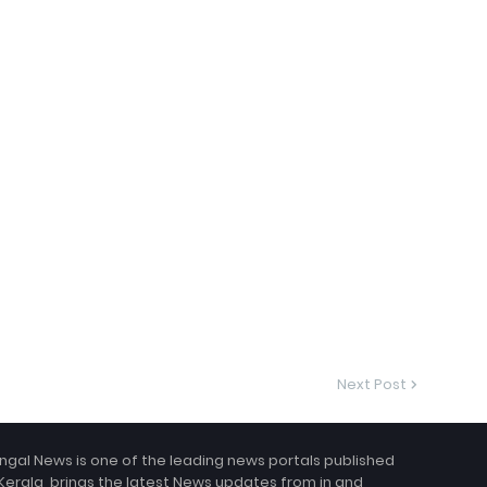
Next Post
ngal News is one of the leading news portals published
Kerala, brings the latest News updates from in and