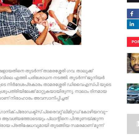
PO
RE
യതിനെ തുടർന്ന് താമരശ്ശേരി ഗവ. താലൂക്ക്
ിലെ എത്തി പരിശോധന നടത്തി. തുടർന്ന് ജൂനിയർ
സറുടെ നിർദേശപ്രകാരം താമരശ്ശേരി ഡിവൈഎസ്‌പി യുടെ
പത്രിയിലേക്ക് മാറ്റുകയായിരുന്നു. നാലാം ദിനമായ
യാണ് നിരാഹാരം അവസാനിപ്പിച്ചത്
 ഓർഗാനിക് പ്രോഡക്ട്‌സ് പ്രൈവറ്റ് ലിമിറ്റഡ് കോഴിയറവു–
്ന ആവശ്യത്തോടെയും പ്ലാന്റിനെ പിന്തുണയ്ക്കുന്ന
ിരായ പ്രതിഷേധവുമായി തുടങ്ങിയ സമരമാണ് മൂന്ന്