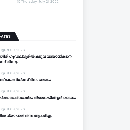
Thursday, July 21, 2022
DATES
ugust 09, 2026
ലഗിരി ഗൂഡല്ലൂരിൽ കടുവ വയോധികനെ
ന് തിന്നു.
ugust 09, 2026
്ത് കോൺഗ്രസ് ദിനാചരണം
ugust 09, 2026
്രഭാതം ദിനപത്രം ക്യാമ്പയിൻ ഉദ്ഘാടനം
ugust 09, 2026
ീയ വ്യാപാരി ദിനം ആചരിച്ചു.