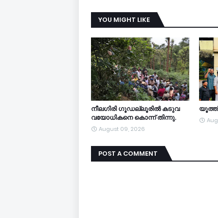
YOU MIGHT LIKE
നീലഗിരി ഗൂഡല്ലൂരിൽ കടുവ
യൂത്
വയോധികനെ കൊന്ന് തിന്നു.
Aug
August 09, 2026
POST A COMMENT