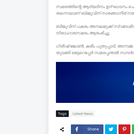
സമരത്തിന്റെ ആദ്യദിനം ഉദ്ഘാടനം ചെയ്
തന്നെയാണ് ബിജുവിന് നാരങ്ങാനീര് നൽ
ബിജുവിന് പകരം അമ്പലമുക്ക് സ്വദേശി
നിരാഹാരസമരം ആരംഭിച്ചു.
ഗിരീഷ് ജോൺ, കരീം പുതുപ്പാടി, അന്നമ്
തുടങ്ങി ഒട്ടേറെപ്പേർ സമരപ്പന്തൽ സന്ദ
Tags
Latest News
Share