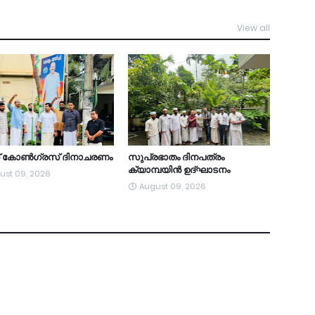
View all
TDY
ത് കോൺഗ്രസ് ദിനാചരണം
സുപ്രഭാതം ദിനപത്രം
ക്യാമ്പയിൻ ഉദ്ഘാടനം
ust 09, 2026
August 09, 2026