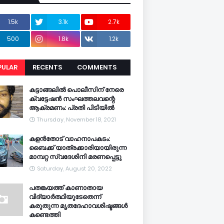
1.5k
3.1k
2.7k
500
1.8k
1.2k
PULAR
RECENTS
COMMENTS
CENTS
കട്ടാങ്ങലിൽ പൊലീസിന് നേരെ
ക്വട്ടേഷൻ സംഘത്തലവന്റെ
ആക്രമണം: പ്രതി പിടിയിൽ
Thursday, November 18, 2021
കളൻതോട് വാഹനാപകടം:
ബൈക്ക് യാത്രക്കാരിയായിരുന്ന
മാമ്പറ്റ സ്വദേശിനി മരണപ്പെട്ടു
Saturday, August 20, 2022
പതങ്കയത്ത് കാണാതായ
വിദ്യാർത്ഥിയുടേതെന്ന്
കരുതുന്ന മൃതദേഹാവശിഷ്ടങ്ങൾ
കണ്ടെത്തി