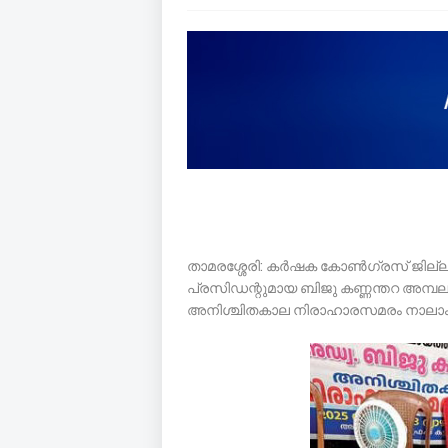
താമരശ്ശേരി: കർഷക കോൺഗ്രസ് ജില്ലാ പ
പ്രസിഡന്റുമായ ബിജു കണ്ണന്തറ അമ്പലമുക
അനിശ്ചിതകാല നിരാഹാരസമരം നാലാം 