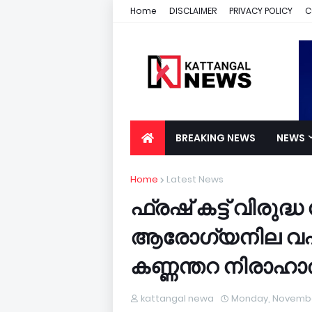
Home
DISCLAIMER
PRIVACY POLICY
C
BREAKING NEWS
NEWS
Home
Latest News
ഫ്രഷ് കട്ട് വിരു
ആരോഗ്യനില വഷള
കണ്ണന്തറ നിരാഹാര
kattangal newa
Monday, Novembe