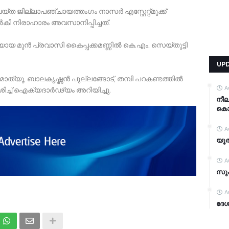
ത ജില്ലാപഞ്ചായത്തംഗം നാസർ എസ്റ്റേറ്റ്‌മുക്ക്
കി നിരാഹാരം അവസാനിപ്പിച്ചത്.
യായ മുൻ പ്രവാസി കൈപ്പക്കമണ്ണിൽ കെ.എം. സെയ്തുട്ടി
UP
മ മാത്യു, ബാലകൃഷ്ണൻ പുല്ലങ്ങോട്, തമ്പി പറകണ്ടത്തിൽ
A
ർശിച്ച് ഐക്യദാർഢ്യം അറിയിച്ചു.
നീ
കൊന്
A
യൂത
A
സുപ
A
ദേശ