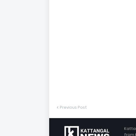
Previous Post
Katta
from 