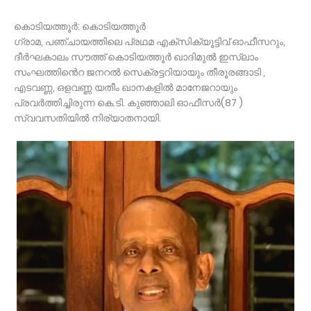
കൊടിയത്തൂർ: കൊടിയത്തൂർ
ഗ്രാമ, പഞ്ചായത്തിലെ പ്രഥമ എക്സിക്യൂട്ടിവ് ഓഫീസറും,
ദീർഘകാലം സൗത്ത് കൊടിയത്തൂർ ഖാദിമുൽ ഇസ്ലാം
സംഘത്തിൻെറ ജനറൽ സെക്രട്ടറിയായും തീരൂരങ്ങാടി ,
എടവണ്ണ, ഒളവണ്ണ യതീം ഖാനകളിൽ മാനേജറായും
പ്രവർത്തിച്ചിരുന്ന കെ.ടി. കുഞ്ഞാലി ഓഫീസർ(87 )
സ്വവസതിയിൽ നിര്യാതനായി.