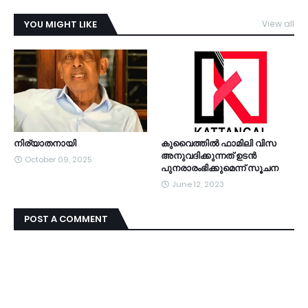
YOU MIGHT LIKE
View all
TDY
നിര്യാതനായി
കുവൈത്തിൽ ഫാമിലി വിസ
അനുവദിക്കുന്നത് ഉടൻ
October 09, 2025
പുനരാരംഭിക്കുമെന്ന് സൂചന
June 12, 2023
POST A COMMENT