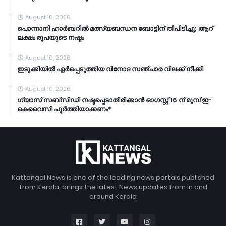
August 10, 2026
പൊന്നാനി ഹാർബറിൽ മത്സ്യബന്ധന ബോട്ടിന് തീപിടിച്ചു; ആറ്
ലക്ഷം രൂപയുടെ നഷ്ടം
August 10, 2026
ഇടുക്കിയില്‍ ഏര്‍പ്പെടുത്തിയ വിനോദ സഞ്ചാര വിലക്ക് നീക്കി
August 10, 2026
ഗ്യാസ് സബ്സിഡി നഷ്ടപ്പെടാതിരിക്കാൻ ഓഗസ്റ്റ് 16 ന് മുമ്പ് ഇ-
കെവൈസി പൂർത്തിയാക്കണം*
Kattangal News is one of the leading news portals published
from Kerala, brings the latest News updates from in and
around Kerala