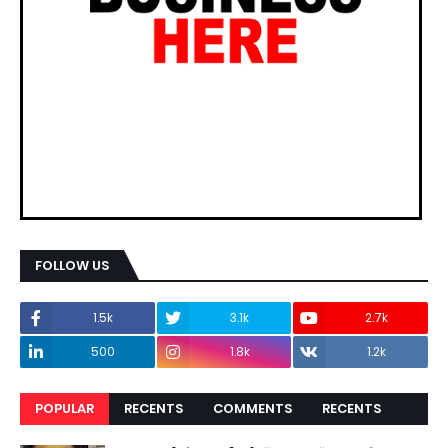
FOLLOW US
1.5k
3.1k
2.7k
500
1.8k
1.2k
POPULAR
RECENTS
COMMENTS
RECENTS