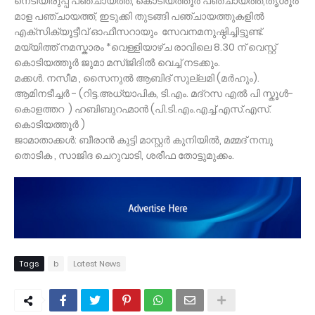
നെടിയിരുപ്പ് പഞ്ചായത്ത്, കൊടിയത്തൂർ പഞ്ചായത്ത്,തൃശൂർ
മാള പഞ്ചായത്ത്, ഇടുക്കി തുടങ്ങി പഞ്ചായത്തുകളിൽ
എക്സിക്യൂട്ടീവ് ഓഫീസറായും സേവനമനുഷ്ഠിച്ചിട്ടുണ്ട്.
മയ്യിത്ത് നമസ്കാരം *വെള്ളിയാഴ്ച രാവിലെ 8.30 ന് വെസ്റ്റ്
കൊടിയത്തൂർ ജുമാ മസ്ജിദിൽ വെച്ച് നടക്കും.
മക്കൾ. നസീമ , സൈനുൽ ആബിദ് സുല്ലമി (മർഹും).
ആമിനടീച്ചർ - (റിട്ട.അധ്യാപിക, ടി.എം. മദ്റസ എൽ പി സ്കൂൾ-
കൊളത്തറ ) ഹബിബുറഹ്മാൻ (പി.ടി.എം.എച്ച്.എസ്.എസ്.
കൊടിയത്തൂർ )
ജാമാതാക്കൾ: ബീരാൻ കുട്ടി മാസ്റ്റർ കുനിയിൽ, മമ്മദ് നമ്പു
തൊടിക , സാജിദ ചെറുവാടി, ശരീഫ തോട്ടുമുക്കം.
Tags
b
Latest News