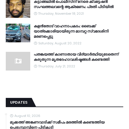
കട്ടാങ്ങലിൽ പൊലീസിന് നേരെ ക്വട്ടേഷൻ
സംഘത്തലവന്റെ ആക്രമണം: പ്രതി പിടിയിൽ
Thursday, November 18, 2021
കളൻതോട് വാഹനാപകടം: ബൈക്ക്
യാത്രക്കാരിയായിരുന്ന മാമ്പറ്റ സ്വദേശിനി
മരണപ്പെട്ടു
Saturday, August 20, 2022
പതങ്കയത്ത് കാണാതായ വിദ്യാർത്ഥിയുടേതെന്ന്
കരുതുന്ന മൃതദേഹാവശിഷ്ടങ്ങൾ കണ്ടെത്തി
Thursday, July 21, 2022
UPDATES
August 10, 2026
മുക്കത്ത് അങ്കണവാടിക്ക് സമീപം മരത്തില്‍ കണ്ടെത്തിയ
പെരുമ്പാമ്പിനെ പിടികൂടി