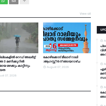
View all
TDY
UP
A
പ്
വിദ
അവ
ല്ലകളില്‍ റെഡ് അലര്‍ട്ട്:
കോഴിക്കോട് മീലാദ് റാലി
ത 3 മണിക്കൂറിൽ
:ആഗസ്റ്റ് 16ന് ഞായറാഴ്ച
A
ായ മഴക്കും കാറ്റിനും
August 07, 2026
ഏഴ്
്യത
മണി
ust 07, 2026
സാ
A
കോഴ
ഞാ