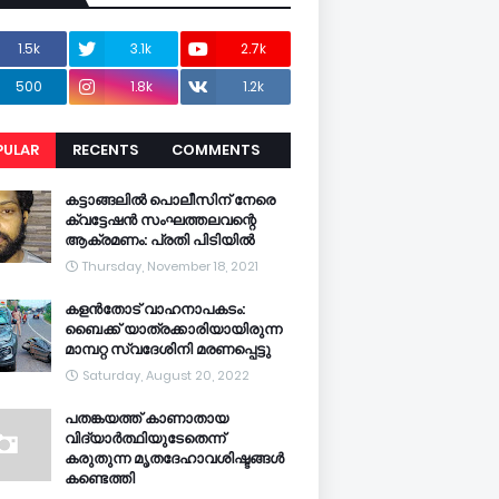
1.5k
3.1k
2.7k
500
1.8k
1.2k
PULAR
RECENTS
COMMENTS
CENTS
കട്ടാങ്ങലിൽ പൊലീസിന് നേരെ
ക്വട്ടേഷൻ സംഘത്തലവന്റെ
ആക്രമണം: പ്രതി പിടിയിൽ
Thursday, November 18, 2021
കളൻതോട് വാഹനാപകടം:
ബൈക്ക് യാത്രക്കാരിയായിരുന്ന
മാമ്പറ്റ സ്വദേശിനി മരണപ്പെട്ടു
Saturday, August 20, 2022
പതങ്കയത്ത് കാണാതായ
വിദ്യാർത്ഥിയുടേതെന്ന്
കരുതുന്ന മൃതദേഹാവശിഷ്ടങ്ങൾ
കണ്ടെത്തി