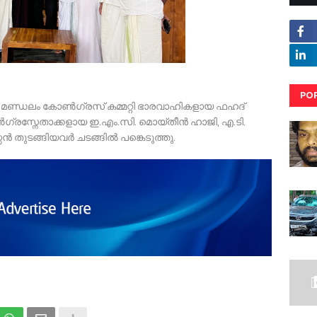
PO
ി, മണ്ഡലം കോൺഗ്രസ് കമ്മറ്റി ഭാരവാഹികളായ ഫഹദ്
RE
ഗ്രസ്നേതാക്കളായ ഇ.എം.സി. മൊയ്തീൻ ഹാജി, എ.ടി.
ൻ തുടങ്ങിയവർ ചടങ്ങിൽ പങ്കെടുത്തു.