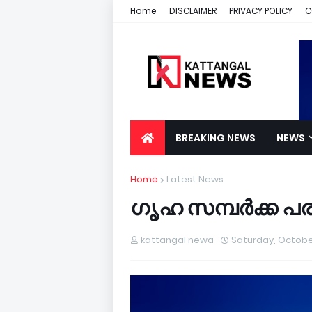
Home
DISCLAIMER
PRIVACY POLICY
C
BREAKING NEWS
NEWS
Home
Latest News
ഗൃഹ സമ്പർക്ക പര
kattangal newa
Saturday, Octobe