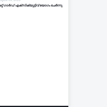
ugust 06, 2026
്റ് ഗാർഡ് എക്സിക്യൂട്ടിവ് യോഗം ചേർന്നു