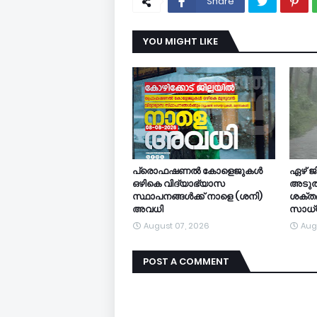
Share
YOU MIGHT LIKE
പ്രൊഫഷണൽ കോളെജുകൾ
ഏഴ് ജി
ഒഴികെ വിദ്യാഭ്യാസ
അടുത്
സ്ഥാപനങ്ങൾക്ക് നാളെ (ശനി)
ശക്തമ
അവധി
സാധ
August 07, 2026
Aug
POST A COMMENT