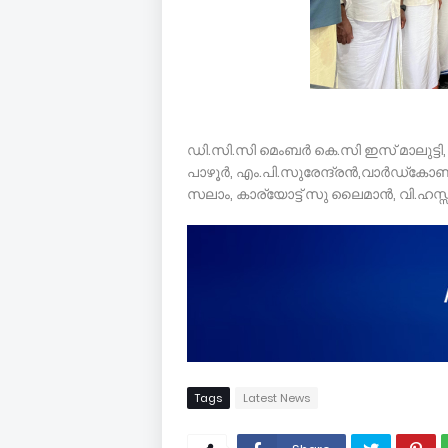
ഡി.സി.സി മെംബർ കെ.സി ഇസ് മാലുട്ട
പാഴൂർ, എം.പി.സുരേന്ദ്രൻ,വാർഡ്കോൺ
സലാം, കാര്യോട്ട് സു ലൈമാൻ, വി.ഹസ്സ
Tags
Latest News