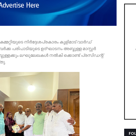
മ്മറ്റിയുടെ നിർദ്ദേശപ്രകാരം കൂളിമാട് വാർഡ്
ർക്ക പരിപാടിയുടെ ഉദ്ഘാടനം അബ്ദുള്ള മാസ്റ്റർ
ദുള്ളക്കും ലഘുലേഖകൾ നൽകി ക്കൊണ്ട് പ്രസിഡന്റ്
തു.
FO