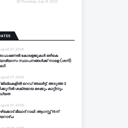
Thursday, July 21, 2022
DATES
ugust 07, 2026
രൊഫഷണൽ കോളെജുകൾ ഒഴികെ
്യാഭ്യാസ സ്ഥാപനങ്ങൾക്ക് നാളെ (ശനി)
ധി
ugust 07, 2026
 ജില്ലകളില്‍ റെഡ് അലര്‍ട്ട്: അടുത്ത 3
ക്കൂറിൽ ശക്തമായ മഴക്കും കാറ്റിനും
ധ്യത
ugust 07, 2026
ിക്കോട് മീലാദ് റാലി :ആഗസ്റ്റ് 16ന്
യറാഴ്ച