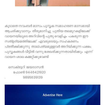
കൂടാതെ നവംബർ മാസം പുസ്തക സമാഹരണ മാസമായി
ആചരിക്കുവാനും തീരുമാനിച്ചു പുതിയ തലമുറകളിലേക്ക്
വായനയിലൂടെ അറിവിന്റെ പുതു വെളിച്ചം പകരുന്ന ഈ
സത്ഉദ്യമത്തിലേക്ക് ഏവരുടെയും സഹകരണം
പ്രതീക്ഷിക്കുന്നു താല്പര്യമുള്ളവർ അറിയിക്കുന്ന പക്ഷം
പുസ്തകങ്ങൾ വീട്ടിൽ വന്നു ശേഖരിക്കുന്നതായിരിക്കും എന്ന്
വായന ശാല കമ്മറ്റിക്കുവേണ്ടി
സെക്രട്ടറി ജയദാസൻ
ഫോൺ 9446421920
. 9895639139