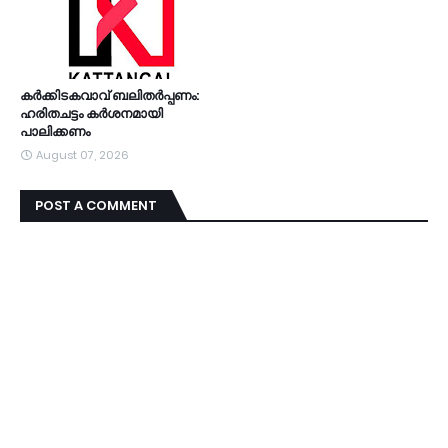
കര്‍ക്കിടകവാവ് ബലിതര്‍പ്പണം:
ഹരിതചട്ടം കര്‍ശനമായി
പാലിക്കണം
August 07, 2026
POST A COMMENT