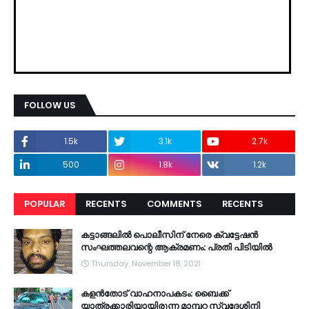
FOLLOW US
1.5k
3.1k
2.7k
500
1.8k
1.2k
POPULAR
RECENTS
COMMENTS
RECENTS
കട്ടാങ്ങലിൽ പൊലീസിന് നേരെ ക്വട്ടേഷൻ
സംഘത്തലവന്റെ ആക്രമണം: പ്രതി പിടിയിൽ
Thursday, November 18, 2021
കളൻതോട് വാഹനാപകടം: ബൈക്ക്
യാത്രക്കാരിയായിരുന്ന മാമ്പറ്റ സ്വദേശിനി