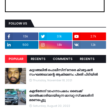
FOLLOW US
1.5k
3.1k
2.7k
500
1.8k
1.2k
POPULAR
RECENTS
COMMENTS
RECENTS
കട്ടാങ്ങലിൽ പൊലീസിന് നേരെ ക്വട്ടേഷൻ
സംഘത്തലവന്റെ ആക്രമണം: പ്രതി പിടിയിൽ
Thursday, November 18, 2021
കളൻതോട് വാഹനാപകടം: ബൈക്ക്
യാത്രക്കാരിയായിരുന്ന മാമ്പറ്റ സ്വദേശിനി
മരണപ്പെട്ടു
Saturday, August 20, 2022