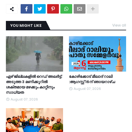
YOU MIGHT LIKE
View all
TDY
ഏഴ് ജില്ലകളില്‍ റെഡ് അലര്‍ട്ട്:
കോഴിക്കോട് മീലാദ് റാലി
അടുത്ത 3 മണിക്കൂറിൽ
:ആഗസ്റ്റ് 16ന് ഞായറാഴ്ച
ശക്തമായ മഴക്കും കാറ്റിനും
August 07, 2026
സാധ്യത
August 07, 2026