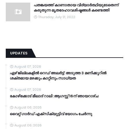
പതങ്കയത്ത് കാണാതായ വിദ്യാർത്ഥിയുടേതെന്ന്
കരുതുന്ന മൃതദേഹാവശിഷ്ടങ്ങൾ കണ്ടെത്തി
Thursday, July 21, 2022
UPDATES
August 07, 2026
ഏഴ് ജില്ലകളില്‍ റെഡ് അലര്‍ട്ട്: അടുത്ത 3 മണിക്കൂറിൽ
ശക്തമായ മഴക്കും കാറ്റിനും സാധ്യത
August 07, 2026
കോഴിക്കോട് മീലാദ് റാലി :ആഗസ്റ്റ് 16ന് ഞായറാഴ്ച
August 06, 2026
വൈറ്റ് ഗാർഡ് എക്സിക്യൂട്ടിവ് യോഗം ചേർന്നു
August 06, 2026