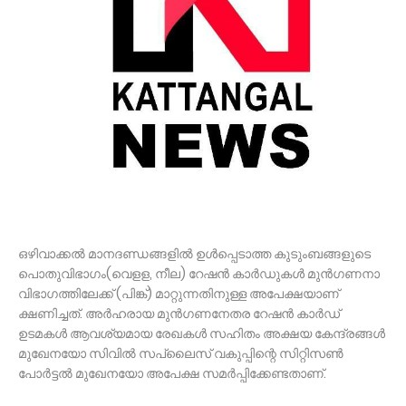
ഒഴിവാക്കല്‍ മാനദണ്ഡങ്ങളില്‍ ഉള്‍പ്പെടാത്ത കുടുംബങ്ങളുടെ
പൊതുവിഭാഗം(വെളള, നീല) റേഷന്‍ കാര്‍ഡുകള്‍ മുന്‍ഗണനാ
വിഭാഗത്തിലേക്ക് (പിങ്ക്) മാറ്റുന്നതിനുള്ള അപേക്ഷയാണ്
ക്ഷണിച്ചത്. അര്‍ഹരായ മുന്‍ഗണനേതര റേഷന്‍ കാര്‍ഡ്
ഉടമകള്‍ ആവശ്യമായ രേഖകള്‍ സഹിതം അക്ഷയ കേന്ദ്രങ്ങള്‍
മുഖേനയോ സിവില്‍ സപ്ലൈസ് വകുപ്പിന്റെ സിറ്റിസണ്‍
പോര്‍ട്ടല്‍ മുഖേനയോ അപേക്ഷ സമര്‍പ്പിക്കേണ്ടതാണ്.