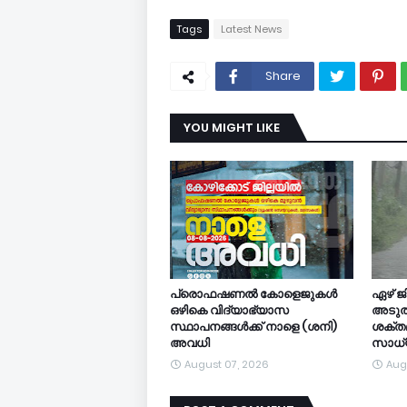
Tags
Latest News
Share
YOU MIGHT LIKE
പ്രൊഫഷണൽ കോളെജുകൾ
ഏഴ് ജി
ഒഴികെ വിദ്യാഭ്യാസ
അടുത്
സ്ഥാപനങ്ങൾക്ക് നാളെ (ശനി)
ശക്തമ
അവധി
സാധ
August 07, 2026
Aug