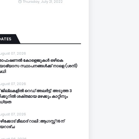
Thursday, July 21, 2022
DATES
ugust 07, 2026
രൊഫഷണൽ കോളെജുകൾ ഒഴികെ
്യാഭ്യാസ സ്ഥാപനങ്ങൾക്ക് നാളെ (ശനി)
ധി
ugust 07, 2026
 ജില്ലകളില്‍ റെഡ് അലര്‍ട്ട്: അടുത്ത 3
ക്കൂറിൽ ശക്തമായ മഴക്കും കാറ്റിനും
ധ്യത
ugust 07, 2026
ിക്കോട് മീലാദ് റാലി :ആഗസ്റ്റ് 16ന്
യറാഴ്ച