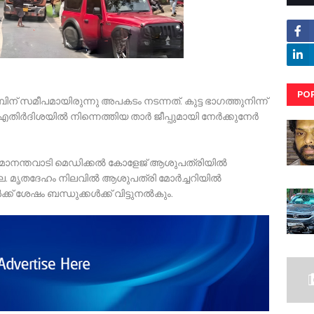
PO
 പമ്പിന് സമീപമായിരുന്നു അപകടം നടന്നത്. കുട്ട ഭാഗത്തുനിന്ന്
തിർദിശയിൽ നിന്നെത്തിയ താർ ജീപ്പുമായി നേർക്കുനേർ
RE
മാനന്തവാടി മെഡിക്കൽ കോളേജ് ആശുപത്രിയിൽ
യില്ല. മൃതദേഹം നിലവിൽ ആശുപത്രി മോർച്ചറിയിൽ
്ക് ശേഷം ബന്ധുക്കൾക്ക് വിട്ടുനൽകും.