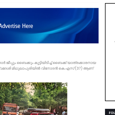
ർ ജീപ്പും ബൈക്കും കൂട്ടിയിടിച്ച് ബൈക്ക് യാത്രക്കാരനായ
ി സ്വദേശി മിഥുലാപുരിയിൽ വിനോദൻ കെ.എസ് (37) ആണ്
FO