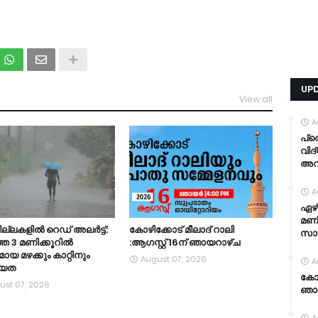
UP
View all
TDY
A
പ്
വിദ
അവ
A
ഏഴ്
മണി
ല്ലകളില്‍ റെഡ് അലര്‍ട്ട്:
കോഴിക്കോട് മീലാദ് റാലി
സാ
ത 3 മണിക്കൂറിൽ
:ആഗസ്റ്റ് 16ന് ഞായറാഴ്ച
ായ മഴക്കും കാറ്റിനും
August 07, 2026
A
്യത
കോഴ
ust 07, 2026
ഞാ