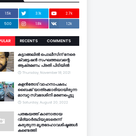
1.5k
3.1k
2.7k
500
1.8k
1.2k
PULAR
RECENTS
COMMENTS
CENTS
കട്ടാങ്ങലിൽ പൊലീസിന് നേരെ
ക്വട്ടേഷൻ സംഘത്തലവന്റെ
ആക്രമണം: പ്രതി പിടിയിൽ
Thursday, November 18, 2021
കളൻതോട് വാഹനാപകടം:
ബൈക്ക് യാത്രക്കാരിയായിരുന്ന
മാമ്പറ്റ സ്വദേശിനി മരണപ്പെട്ടു
Saturday, August 20, 2022
പതങ്കയത്ത് കാണാതായ
വിദ്യാർത്ഥിയുടേതെന്ന്
കരുതുന്ന മൃതദേഹാവശിഷ്ടങ്ങൾ
കണ്ടെത്തി