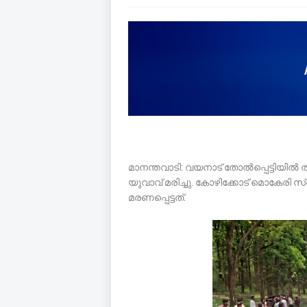
മാനന്തവാടി: വയനാട് തോൽപ്പെട്ടിയിൽ താ
യുവാവ് മരിച്ചു. കോഴിക്കോട് മൊകേര
മരണപ്പെട്ടത്.